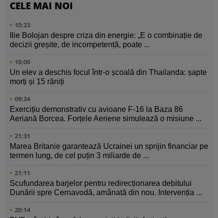
CELE MAI NOI
10:23
Ilie Bolojan despre criza din energie: „E o combinație de
decizii greșite, de incompetență, poate ...
10:00
Un elev a deschis focul într-o școală din Thailanda: șapte
morți și 15 răniți
09:34
Exercițiu demonstrativ cu avioane F-16 la Baza 86
Aeriană Borcea. Forțele Aeriene simulează o misiune ...
21:31
Marea Britanie garantează Ucrainei un sprijin financiar pe
termen lung, de cel puțin 3 miliarde de ...
21:11
Scufundarea barjelor pentru redirecționarea debitului
Dunării spre Cernavodă, amânată din nou. Intervenția ...
20:14