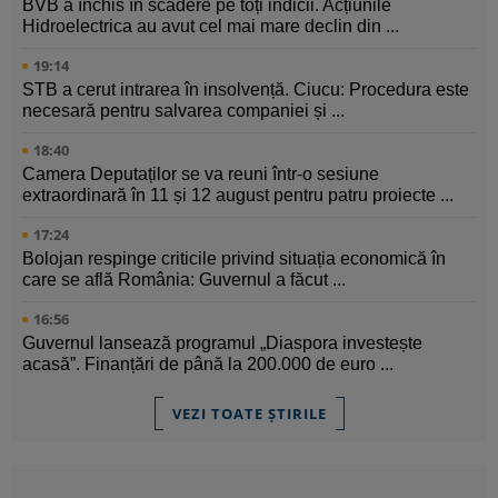
BVB a închis în scădere pe toți indicii. Acțiunile
Hidroelectrica au avut cel mai mare declin din ...
19:14
STB a cerut intrarea în insolvență. Ciucu: Procedura este
necesară pentru salvarea companiei și ...
18:40
Camera Deputaților se va reuni într-o sesiune
extraordinară în 11 și 12 august pentru patru proiecte ...
17:24
Bolojan respinge criticile privind situația economică în
care se află România: Guvernul a făcut ...
16:56
Guvernul lansează programul „Diaspora investește
acasă”. Finanțări de până la 200.000 de euro ...
VEZI TOATE ȘTIRILE