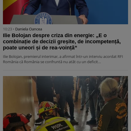
10:23 •
Daniela Oancea
Ilie Bolojan despre criza din energie: „E o
combinație de decizii greșite, de incompetență,
poate uneori și de rea-voință”
Ilie Bolojan, premierul interimar, a afirmat într-un interviu acordat RFI
România că România se confruntă nu atât cu un deficit…