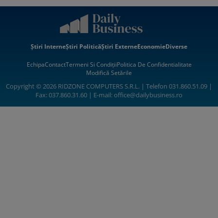
Știri Interne
Știri Politică
Știri Externe
Economie
Diverse
Echipa
Contact
Termeni Si Condiții
Politica De Confidentialitate
Modifică Setările
Copyright © 2026 RIDZONE COMPUTERS S.R.L. | Telefon 031.860.51.09 |
Fax: 037.860.31.60 | E-mail:
office@dailybusiness.ro