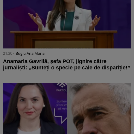
21:30 •
Bugiu ⁠Ana Maria
Anamaria Gavrilă, șefa POT, jignire către
jurnaliști: „Sunteți o specie pe cale de dispariție!”