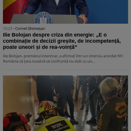
10:23 •
Cornel Ghimeșan
Ilie Bolojan despre criza din energie: „E o
combinație de decizii greșite, de incompetență,
poate uneori și de rea-voință”
Ilie Bolojan, premierul interimar, a afirmat într-un interviu acordat RFI
România că țara noastră se confruntă nu atât cu un…