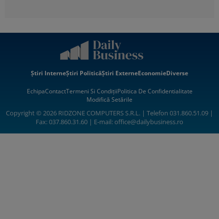
Știri Interne
Știri Politică
Știri Externe
Economie
Diverse
Echipa
Contact
Termeni Si Condiții
Politica De Confidentialitate
Modifică Setările
Copyright © 2026 RIDZONE COMPUTERS S.R.L. | Telefon 031.860.51.09 |
Fax: 037.860.31.60 | E-mail:
office@dailybusiness.ro