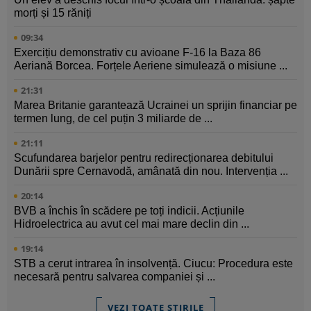
morți și 15 răniți
09:34
Exercițiu demonstrativ cu avioane F-16 la Baza 86
Aeriană Borcea. Forțele Aeriene simulează o misiune ...
21:31
Marea Britanie garantează Ucrainei un sprijin financiar pe
termen lung, de cel puțin 3 miliarde de ...
21:11
Scufundarea barjelor pentru redirecționarea debitului
Dunării spre Cernavodă, amânată din nou. Intervenția ...
20:14
BVB a închis în scădere pe toți indicii. Acțiunile
Hidroelectrica au avut cel mai mare declin din ...
19:14
STB a cerut intrarea în insolvență. Ciucu: Procedura este
necesară pentru salvarea companiei și ...
VEZI TOATE ȘTIRILE