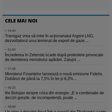
CELE MAI NOI
14:44
Transgaz vrea să intre în acţionariatul Argent LNG,
dezvoltatorul unui terminal de export de gaze ...
12:59
Încrederea în Zelenski scade după protestele provocate
de demiterea ministrului apărării. Zalujni ...
11:36
Ministerul Finanțelor lansează o nouă emisiune Fidelis.
Dobânzi de până la 7,5% în lei și 6,3% ...
10:23
Ilie Bolojan despre criza din energie: „E o combinație de
decizii greșite, de incompetență, poate ...
10:00
Un elev a deschis focul într-o școală din Thailanda: șapte