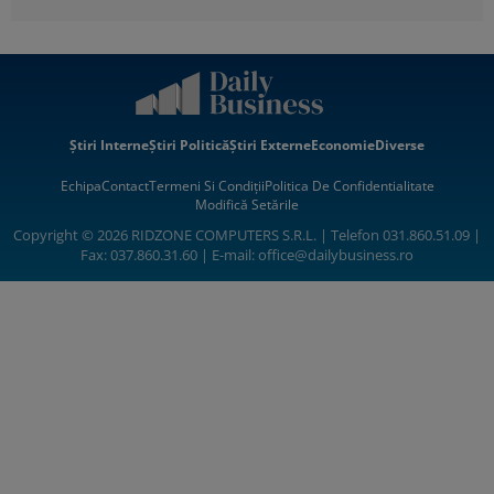
Știri Interne
Știri Politică
Știri Externe
Economie
Diverse
Echipa
Contact
Termeni Si Condiții
Politica De Confidentialitate
Modifică Setările
Copyright © 2026 RIDZONE COMPUTERS S.R.L. | Telefon 031.860.51.09 |
Fax: 037.860.31.60 | E-mail:
office@dailybusiness.ro