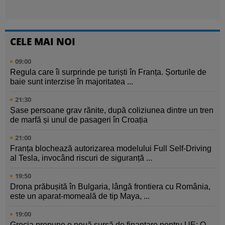
CELE MAI NOI
09:00
Regula care îi surprinde pe turiști în Franța. Șorturile de
baie sunt interzise în majoritatea ...
21:30
Șase persoane grav rănite, după coliziunea dintre un tren
de marfă și unul de pasageri în Croația
21:00
Franța blochează autorizarea modelului Full Self-Driving
al Tesla, invocând riscuri de siguranță ...
19:50
Drona prăbușită în Bulgaria, lângă frontiera cu România,
este un aparat-momeală de tip Maya, ...
19:00
Grecia propune o nouă sursă de finanțare pentru UE: O