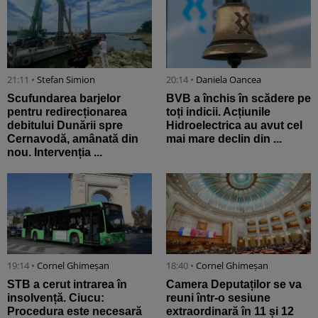
21:11 •
Stefan Simion
20:14 •
Daniela Oancea
Scufundarea barjelor
BVB a închis în scădere pe
pentru redirecționarea
toți indicii. Acțiunile
debitului Dunării spre
Hidroelectrica au avut cel
Cernavodă, amânată din
mai mare declin din ...
nou. Intervenția ...
19:14 •
Cornel Ghimeșan
18:40 •
Cornel Ghimeșan
STB a cerut intrarea în
Camera Deputaților se va
insolvență. Ciucu:
reuni într-o sesiune
Procedura este necesară
extraordinară în 11 și 12