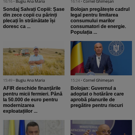
16:16 •
Bugiu ⁠Ana Maria
16:14 •
Cornel Ghimeșan
Sondaj Salvați Copiii: Șase
Bolojan pregătește cadrul
din zece copii cu părinți
legal pentru limitarea
plecați în străinătate își
consumului marilor
doresc ca ...
consumatori de energie.
Populația ...
15:49 •
Bugiu ⁠Ana Maria
15:24 •
Cornel Ghimeșan
AFIR deschide finanțările
Bolojan: Guvernul a
pentru micii fermieri. Până
adoptat o hotărâre care
la 50.000 de euro pentru
aprobă planurile de
modernizarea
pregătire pentru riscuri
exploatațiilor ...