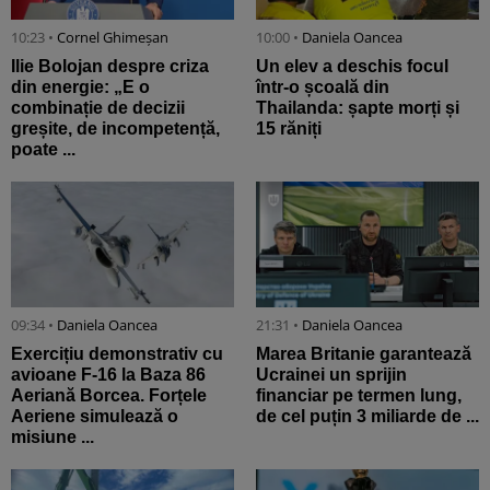
10:23 •
Cornel Ghimeșan
10:00 •
Daniela Oancea
Ilie Bolojan despre criza
Un elev a deschis focul
din energie: „E o
într-o școală din
combinație de decizii
Thailanda: șapte morți și
greșite, de incompetență,
15 răniți
poate ...
09:34 •
Daniela Oancea
21:31 •
Daniela Oancea
Exercițiu demonstrativ cu
Marea Britanie garantează
avioane F-16 la Baza 86
Ucrainei un sprijin
Aeriană Borcea. Forțele
financiar pe termen lung,
Aeriene simulează o
de cel puțin 3 miliarde de ...
misiune ...