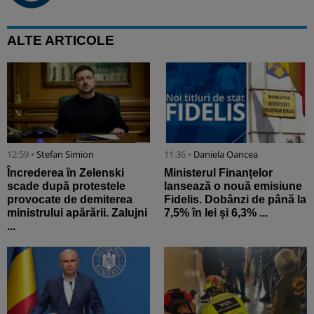
ALTE ARTICOLE
12:59 •
Stefan Simion
11:36 •
Daniela Oancea
Încrederea în Zelenski
Ministerul Finanțelor
scade după protestele
lansează o nouă emisiune
provocate de demiterea
Fidelis. Dobânzi de până la
ministrului apărării. Zalujni
7,5% în lei și 6,3% ...
...