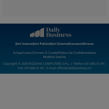
Știri Interne
Știri Politică
Știri Externe
Economie
Diverse
Echipa
Contact
Termeni Si Condiții
Politica De Confidentialitate
Modifică Setările
Copyright © 2026 RIDZONE COMPUTERS S.R.L. | Telefon 031.860.51.09 |
Fax: 037.860.31.60 | E-mail:
office@dailybusiness.ro