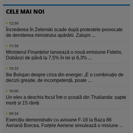
CELE MAI NOI
12:59
Încrederea în Zelenski scade după protestele provocate
de demiterea ministrului apărării. Zalujni ...
11:36
Ministerul Finanțelor lansează o nouă emisiune Fidelis.
Dobânzi de până la 7,5% în lei și 6,3% ...
10:23
Ilie Bolojan despre criza din energie: „E o combinație de
decizii greșite, de incompetență, poate ...
10:00
Un elev a deschis focul într-o școală din Thailanda: șapte
morți și 15 răniți
09:34
Exercițiu demonstrativ cu avioane F-16 la Baza 86
Aeriană Borcea. Forțele Aeriene simulează o misiune ...