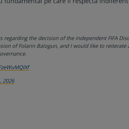
u fundamental pe care îl respectă indiferent
 regarding the decision of the independent FIFA Disc
ion of Folarin Balogun, and I would like to reiterate 
governance.
/FzeWuMQIXf
6, 2026