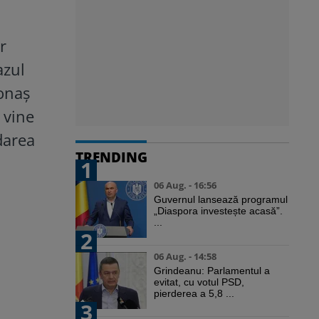
r
azul
tonaș
 vine
darea
TRENDING
1
06 Aug. - 16:56
Guvernul lansează programul
„Diaspora investește acasă”.
...
2
06 Aug. - 14:58
Grindeanu: Parlamentul a
evitat, cu votul PSD,
pierderea a 5,8 ...
3