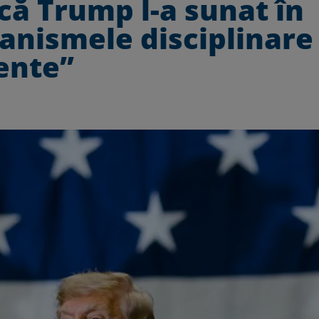
că Trump l-a sunat în
anismele disciplinare
ente”