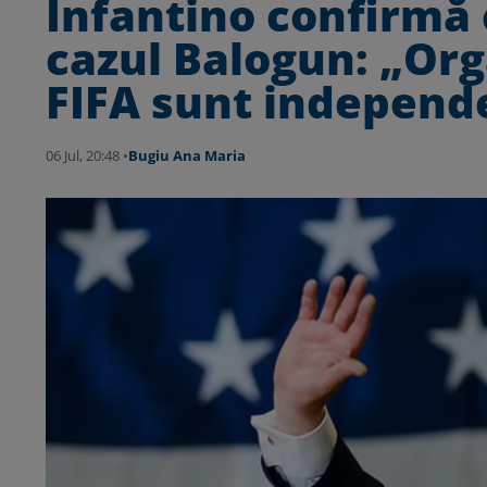
Infantino confirmă 
cazul Balogun: „Org
FIFA sunt independ
06 Jul, 20:48 •
Bugiu ⁠Ana Maria