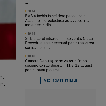
...
20:14
BVB a închis în scădere pe toți indicii.
Acțiunile Hidroelectrica au avut cel mai
mare declin din ...
19:14
STB a cerut intrarea în insolvență. Ciucu:
Procedura este necesară pentru salvarea
companiei și ...
18:40
Camera Deputaților se va reuni într-o
sesiune extraordinară în 11 și 12 august
pentru patru proiecte ...
n.
VEZI TOATE ȘTIRILE
unt