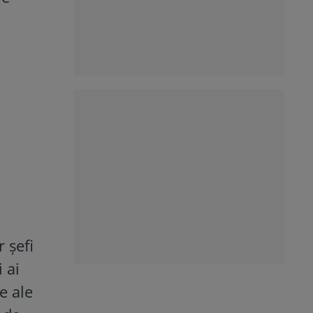
 șefi
 ai
e ale