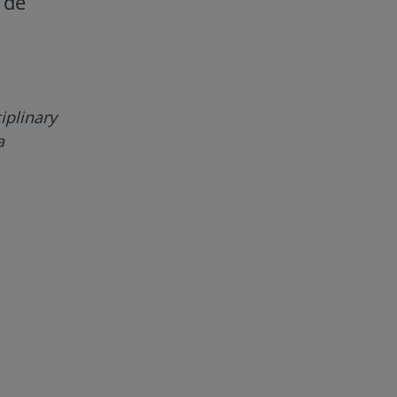
 de
iplinary
a