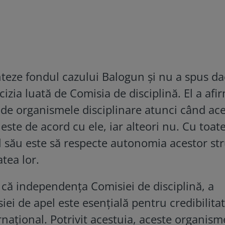
nteze fondul cazului Balogun și nu a spus d
izia luată de Comisia de disciplină. El a afi
e de organismele disciplinare atunci când ac
este de acord cu ele, iar alteori nu. Cu toat
ul său este să respecte autonomia acestor str
atea lor.
t că independența Comisiei de disciplină, a
iei de apel este esențială pentru credibilitat
ernațional. Potrivit acestuia, aceste organism