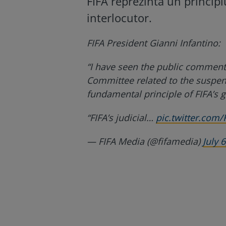
FIFA reprezintă un principi
interlocutor.
FIFA President Gianni Infantino:
“I have seen the public comments
Committee related to the suspens
fundamental principle of FIFA’s 
“FIFA’s judicial…
pic.twitter.com
— FIFA Media (@fifamedia)
July 