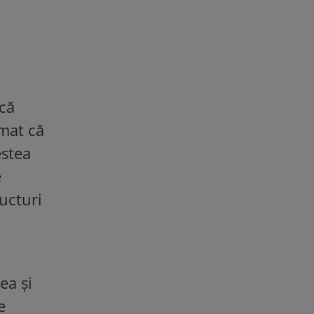
acă
rmat că
estea
e
ucturi
ea și
e