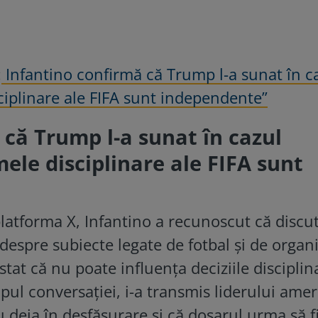
:
Infantino confirmă că Trump l-a sunat în c
iplinare ale FIFA sunt independente”
 că Trump l-a sunat în cazul
ele disciplinare ale FIFA sunt
platforma X, Infantino a recunoscut că discu
espre subiecte legate de fotbal și de organ
tat că nu poate influența deciziile disciplin
impul conversației, i-a transmis liderului ame
u deja în desfășurare și că dosarul urma să f