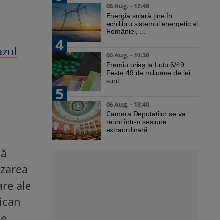
06 Aug. - 12:48
Energia solară ține în
echilibru sistemul energetic al
României, ...
4
azul
06 Aug. - 10:38
Premiu uriaș la Loto 6/49.
Peste 49 de milioane de lei
sunt ...
5
06 Aug. - 18:40
Camera Deputaților se va
reuni într-o sesiune
extraordinară ...
tă
izarea
are ale
rican
ie