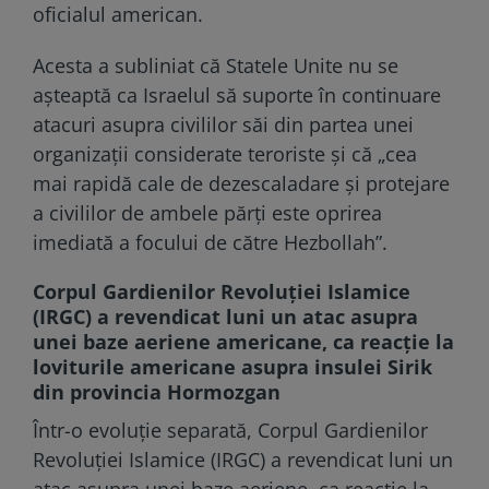
oficialul american.
Acesta a subliniat că Statele Unite nu se
așteaptă ca Israelul să suporte în continuare
atacuri asupra civililor săi din partea unei
organizații considerate teroriste și că „cea
mai rapidă cale de dezescaladare și protejare
a civililor de ambele părți este oprirea
imediată a focului de către Hezbollah”.
Corpul Gardienilor Revoluției Islamice
(IRGC) a revendicat luni un atac asupra
unei baze aeriene americane, ca reacție la
loviturile americane asupra insulei Sirik
din provincia Hormozgan
Într-o evoluție separată, Corpul Gardienilor
Revoluției Islamice (IRGC) a revendicat luni un
atac asupra unei baze aeriene, ca reacție la