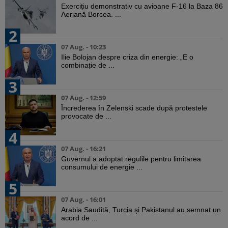
Exercițiu demonstrativ cu avioane F-16 la Baza 86
Aeriană Borcea. ...
2
07 Aug. - 10:23
Ilie Bolojan despre criza din energie: „E o
combinație de ...
3
07 Aug. - 12:59
Încrederea în Zelenski scade după protestele
provocate de ...
4
07 Aug. - 16:21
Guvernul a adoptat regulile pentru limitarea
consumului de energie ...
5
07 Aug. - 16:01
Arabia Saudită, Turcia şi Pakistanul au semnat un
acord de ...