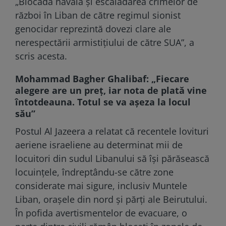
„Blocada navală și escaladarea crimelor de
război în Liban de către regimul sionist
genocidar reprezintă dovezi clare ale
nerespectării armistițiului de către SUA”, a
scris acesta.
Mohammad Bagher Ghalibaf: „Fiecare
alegere are un preț, iar nota de plată vine
întotdeauna. Totul se va așeza la locul
său”
Postul Al Jazeera a relatat că recentele lovituri
aeriene israeliene au determinat mii de
locuitori din sudul Libanului să își părăsească
locuințele, îndreptându-se către zone
considerate mai sigure, inclusiv Muntele
Liban, orașele din nord și părți ale Beirutului.
În pofida avertismentelor de evacuare, o