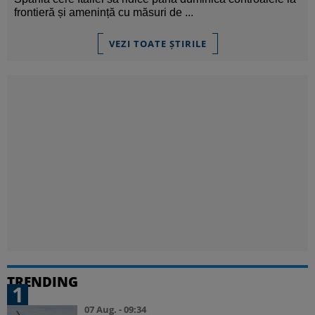
frontieră și amenință cu măsuri de ...
VEZI TOATE ȘTIRILE
TRENDING
1
07 Aug. - 09:34