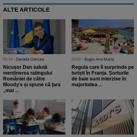
ALTE ARTICOLE
09:34 •
Daniela Oancea
09:00 •
Bugiu ⁠Ana Maria
Nicușor Dan salută
Regula care îi surprinde pe
menținerea ratingului
turiști în Franța. Șorturile
României de către
de baie sunt interzise în
Moody’s și spune că țara
majoritatea ...
„mai ...