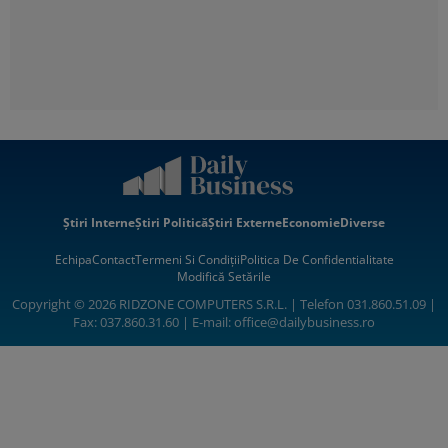
Știri Interne
Știri Politică
Știri Externe
Economie
Diverse
Echipa
Contact
Termeni Si Condiții
Politica De Confidentialitate
Modifică Setările
Copyright © 2026 RIDZONE COMPUTERS S.R.L. | Telefon 031.860.51.09 |
Fax: 037.860.31.60 | E-mail:
office@dailybusiness.ro