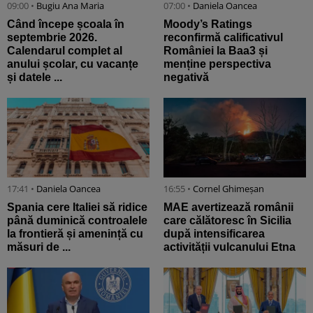
09:00 •
Bugiu ⁠Ana Maria
07:00 •
Daniela Oancea
Când începe școala în
Moody’s Ratings
septembrie 2026.
reconfirmă calificativul
Calendarul complet al
României la Baa3 și
anului școlar, cu vacanțe
menține perspectiva
și datele ...
negativă
17:41 •
Daniela Oancea
16:55 •
Cornel Ghimeșan
Spania cere Italiei să ridice
MAE avertizează românii
până duminică controalele
care călătoresc în Sicilia
la frontieră și amenință cu
după intensificarea
măsuri de ...
activității vulcanului Etna