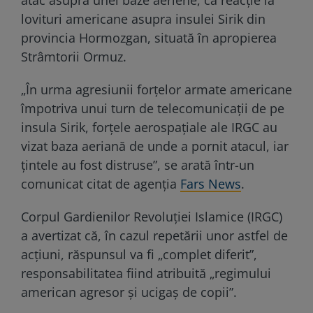
lovituri americane asupra insulei Sirik din
provincia Hormozgan, situată în apropierea
Strâmtorii Ormuz.
„În urma agresiunii forțelor armate americane
împotriva unui turn de telecomunicații de pe
insula Sirik, forțele aerospațiale ale IRGC au
vizat baza aeriană de unde a pornit atacul, iar
țintele au fost distruse”, se arată într-un
comunicat citat de agenția
Fars News
.
Corpul Gardienilor Revoluției Islamice (IRGC)
a avertizat că, în cazul repetării unor astfel de
acțiuni, răspunsul va fi „complet diferit”,
responsabilitatea fiind atribuită „regimului
american agresor și ucigaș de copii”.