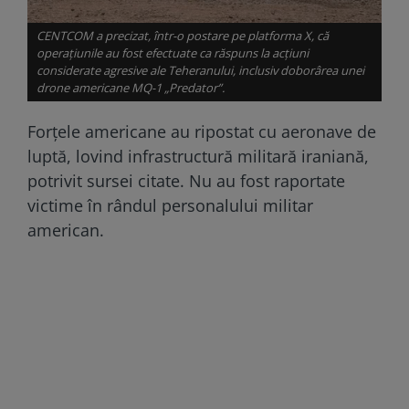
CENTCOM a precizat, într-o postare pe platforma X, că
operațiunile au fost efectuate ca răspuns la acțiuni
considerate agresive ale Teheranului, inclusiv doborârea unei
drone americane MQ-1 „Predator”.
Forțele americane au ripostat cu aeronave de
luptă, lovind infrastructură militară iraniană,
potrivit sursei citate. Nu au fost raportate
victime în rândul personalului militar
american.