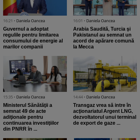
16:21 •
Daniela Oancea
16:01 •
Daniela Oancea
Guvernul a adoptat
Arabia Saudită, Turcia şi
regulile pentru limitarea
Pakistanul au semnat un
consumului de energie al
acord de apărare comună
marilor companii
la Mecca
15:35 •
Daniela Oancea
14:44 •
Daniela Oancea
Ministerul Sănătăţii a
Transgaz vrea să intre în
semnat 49 de acte
acţionariatul Argent LNG,
adiţionale pentru
dezvoltatorul unui terminal
continuarea investiţiilor
de export de gaze ...
din PNRR în ...