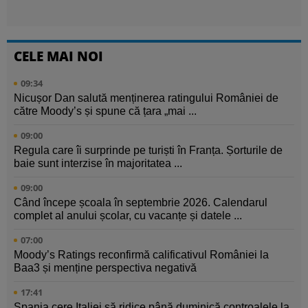
CELE MAI NOI
09:34
Nicușor Dan salută menținerea ratingului României de
către Moody’s și spune că țara „mai ...
09:00
Regula care îi surprinde pe turiști în Franța. Șorturile de
baie sunt interzise în majoritatea ...
09:00
Când începe școala în septembrie 2026. Calendarul
complet al anului școlar, cu vacanțe și datele ...
07:00
Moody’s Ratings reconfirmă calificativul României la
Baa3 și menține perspectiva negativă
17:41
Spania cere Italiei să ridice până duminică controalele la