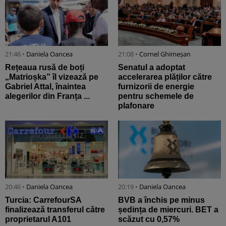
21:46 •
Daniela Oancea
21:08 •
Cornel Ghimeșan
Rețeaua rusă de boți
Senatul a adoptat
„Matrioșka” îl vizează pe
accelerarea plăților către
Gabriel Attal, înaintea
furnizorii de energie
alegerilor din Franța ...
pentru schemele de
plafonare
20:46 •
Daniela Oancea
20:19 •
Daniela Oancea
Turcia: CarrefourSA
BVB a închis pe minus
finalizează transferul către
ședința de miercuri. BET a
proprietarul A101
scăzut cu 0,57%