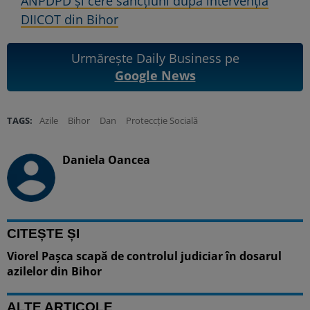
ANPDPD și cere sancțiuni după intervenția
DIICOT din Bihor
Urmărește Daily Business pe
Google News
TAGS:
Azile
Bihor
Dan
Proteccție Socială
Daniela Oancea
CITEȘTE ȘI
Viorel Pașca scapă de controlul judiciar în dosarul
azilelor din Bihor
ALTE ARTICOLE