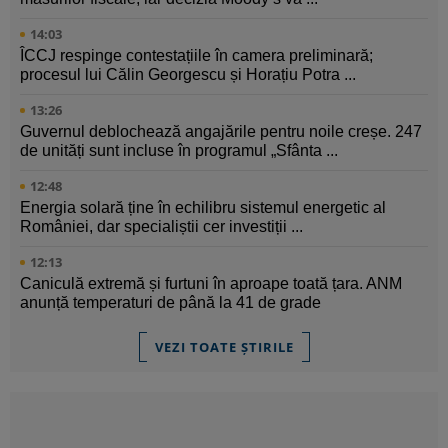
14:03
ÎCCJ respinge contestațiile în camera preliminară;
procesul lui Călin Georgescu și Horațiu Potra ...
13:26
Guvernul deblochează angajările pentru noile creșe. 247
de unități sunt incluse în programul „Sfânta ...
12:48
Energia solară ține în echilibru sistemul energetic al
României, dar specialiștii cer investiții ...
12:13
Caniculă extremă și furtuni în aproape toată țara. ANM
anunță temperaturi de până la 41 de grade
VEZI TOATE ȘTIRILE