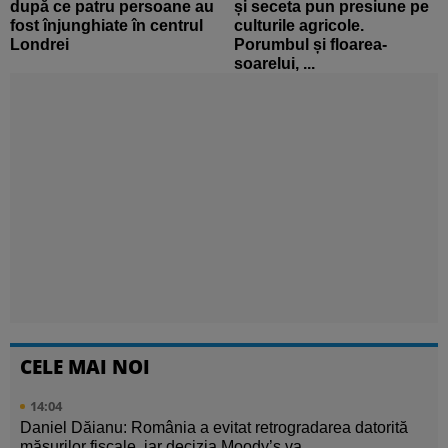
după ce patru persoane au
și seceta pun presiune pe
fost înjunghiate în centrul
culturile agricole.
Londrei
Porumbul și floarea-
soarelui, ...
CELE MAI NOI
14:04
Daniel Dăianu: România a evitat retrogradarea datorită
măsurilor fiscale, iar decizia Moody’s va ...