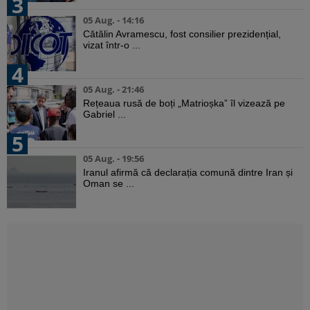
3
05 Aug. - 14:16
Cătălin Avramescu, fost consilier prezidențial,
vizat într-o ...
4
05 Aug. - 21:46
Rețeaua rusă de boți „Matrioșka” îl vizează pe
Gabriel ...
5
05 Aug. - 19:56
Iranul afirmă că declarația comună dintre Iran și
Oman se ...