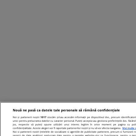
Nouă ne pasă ca datele tale personale să rămână confidențiale
Noi și partenerii noștri
1017
stocăm și/sau accesăm informații pe dispozitivul dvs., precum identificatori
unici pentru prelucrarea datelor cu caracter personal. Puteți accepta sau gestiona preferințele dvs. făcând 
jos, respectiv vă puteți opune utilizării unui interes legitim în orice moment pe pagina cu poli
confidențialitate. Aceste alegeri vor fi raportate partenerilor noștri și nu vă vor afecta navigarea.
Mai multe d
Noi si partenerii nostri (retelele de socializare si agentiile de publicitate partenere, precum si furnizorii n
servicii de date analitice) prelucram date pentru a permite website-ului sa functioneze, pentru a per