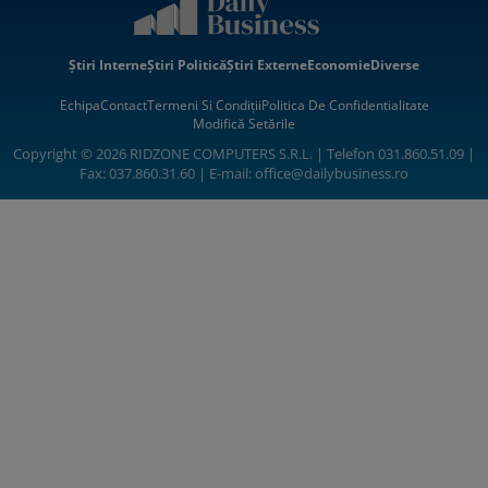
Știri Interne
Știri Politică
Știri Externe
Economie
Diverse
Echipa
Contact
Termeni Si Condiții
Politica De Confidentialitate
Modifică Setările
Copyright © 2026 RIDZONE COMPUTERS S.R.L. | Telefon 031.860.51.09 |
Fax: 037.860.31.60 | E-mail:
office@dailybusiness.ro