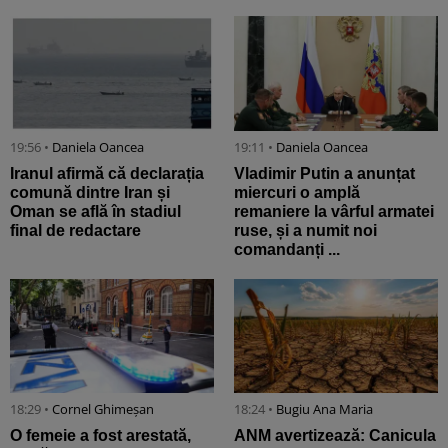
19:56 •
Daniela Oancea
19:11 •
Daniela Oancea
Iranul afirmă că declarația
Vladimir Putin a anunțat
comună dintre Iran și
miercuri o amplă
Oman se află în stadiul
remaniere la vârful armatei
final de redactare
ruse, și a numit noi
comandanți ...
18:29 •
Cornel Ghimeșan
18:24 •
Bugiu ⁠Ana Maria
O femeie a fost arestată,
ANM avertizează: Canicula