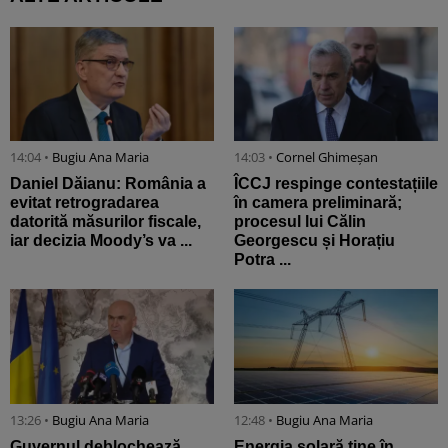
14:04 •
Bugiu ⁠Ana Maria
14:03 •
Cornel Ghimeșan
Daniel Dăianu: România a
ÎCCJ respinge contestațiile
evitat retrogradarea
în camera preliminară;
datorită măsurilor fiscale,
procesul lui Călin
iar decizia Moody’s va ...
Georgescu și Horațiu
Potra ...
13:26 •
Bugiu ⁠Ana Maria
12:48 •
Bugiu ⁠Ana Maria
Guvernul deblochează
Energia solară ține în