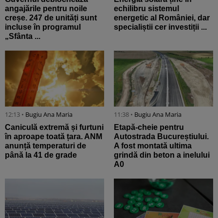
angajările pentru noile
echilibru sistemul
creșe. 247 de unități sunt
energetic al României, dar
incluse în programul
specialiștii cer investiții ...
„Sfânta ...
12:13 •
Bugiu ⁠Ana Maria
11:38 •
Bugiu ⁠Ana Maria
Caniculă extremă și furtuni
Etapă-cheie pentru
în aproape toată țara. ANM
Autostrada Bucureștiului.
anunță temperaturi de
A fost montată ultima
până la 41 de grade
grindă din beton a inelului
A0