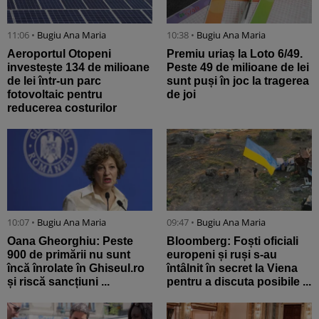
11:06 •
Bugiu ⁠Ana Maria
10:38 •
Bugiu ⁠Ana Maria
Aeroportul Otopeni
Premiu uriaș la Loto 6/49.
investește 134 de milioane
Peste 49 de milioane de lei
de lei într-un parc
sunt puși în joc la tragerea
fotovoltaic pentru
de joi
reducerea costurilor
10:07 •
Bugiu ⁠Ana Maria
09:47 •
Bugiu ⁠Ana Maria
Oana Gheorghiu: Peste
Bloomberg: Foști oficiali
900 de primării nu sunt
europeni și ruși s-au
încă înrolate în Ghiseul.ro
întâlnit în secret la Viena
și riscă sancțiuni ...
pentru a discuta posibile ...