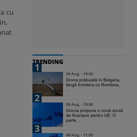
ta cu
in,
mnat
TRENDING
1
08 Aug. - 19:50
Drona prăbușită în Bulgaria,
lângă frontiera cu România,
...
2
08 Aug. - 19:00
Grecia propune o nouă sursă
de finanțare pentru UE: O
parte ...
3
08 Aug. - 11:00