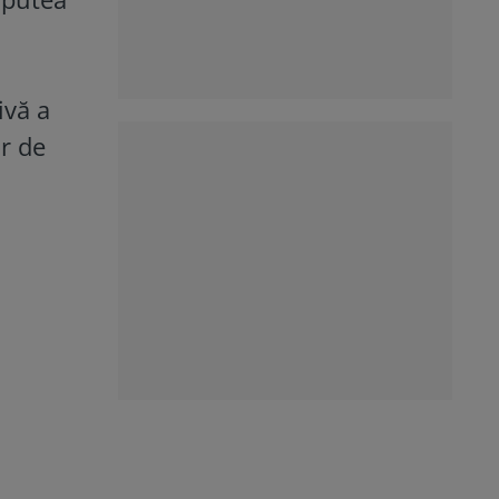
ivă a
r de