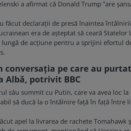
elenski a afirmat că Donald Trump ”are șans
făcut declarații de presă înaintea întâlnirii
ucrainean era de așteptat să ceară Statelor 
ungă de acțiune pentru a sprijini efortul d
s.
in conversația pe care au purta
sa Albă, potrivit BBC
rul său summit cu Putin, care va avea loc la
il să ducă la o întâlnire față în față între l
făcut apel la livrarea de rachete Tomahawk ș
imb de armament, menționând că Ucraina ar