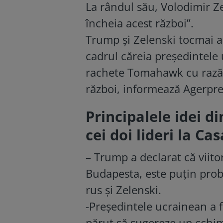
La rândul său, Volodimir Z
încheia acest război”.
Trump și Zelenski tocmai au 
cadrul căreia președintele 
rachete Tomahawk cu rază l
război, informează Agerpre
Principalele idei d
cei doi lideri la Ca
– Trump a declarat că viito
Budapesta, este puțin probab
rus și Zelenski.
-Președintele ucrainean a 
părut să sugereze un sch