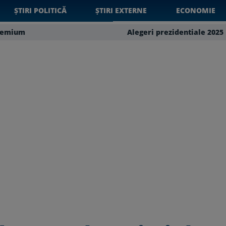
ȘTIRI POLITICĂ
ȘTIRI EXTERNE
ECONOMIE
remium
Alegeri prezidentiale 2025