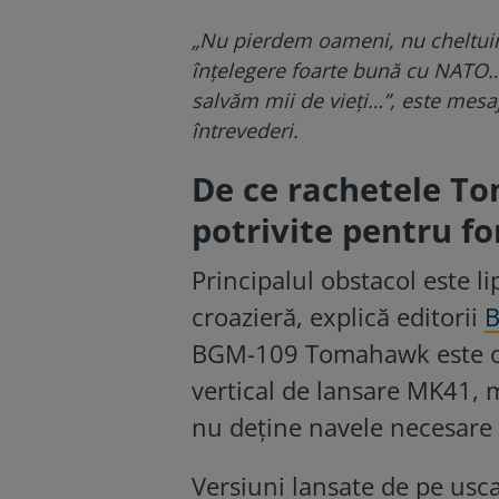
„Nu pierdem oameni, nu cheltuim
înțelegere foarte bună cu NATO…
salvăm mii de vieți…”, este mesa
întrevederi.
De ce rachetele To
potrivite pentru fo
Principalul obstacol este l
croazieră, explică editorii
B
BGM-109 Tomahawk este o r
vertical de lansare MK41,
nu deține navele necesare 
Versiuni lansate de pe uscat