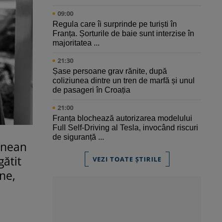
09:00
Regula care îi surprinde pe turiști în
Franța. Șorturile de baie sunt interzise în
majoritatea ...
21:30
Șase persoane grav rănite, după
coliziunea dintre un tren de marfă și unul
de pasageri în Croația
21:00
Franța blochează autorizarea modelului
Full Self-Driving al Tesla, invocând riscuri
de siguranță ...
ainean
gătit
VEZI TOATE ȘTIRILE
ne,