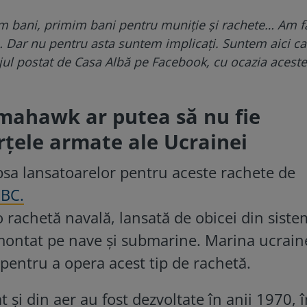
 bani, primim bani pentru muniție și rachete… Am f
 Dar nu pentru asta suntem implicați. Suntem aici ca
jul postat de Casa Albă pe Facebook, cu ocazia aceste
mahawk ar putea să nu fie
rțele armate ale Ucrainei
ipsa lansatoarelor pentru aceste rachete de
BC.
achetă navală, lansată de obicei din siste
 montat pe nave și submarine. Marina ucrai
pentru a opera acest tip de rachetă.
 și din aer au fost dezvoltate în anii 1970, 