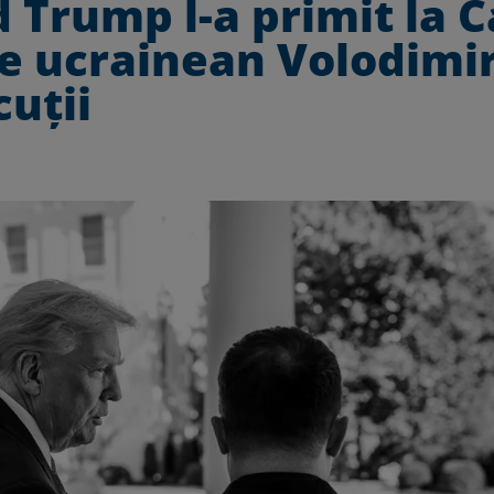
 Trump l-a primit la 
le ucrainean Volodimi
cuții