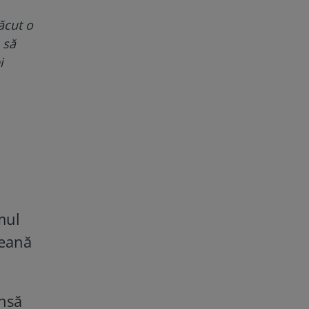
ăcut o
 să
i
mul
neană
însă