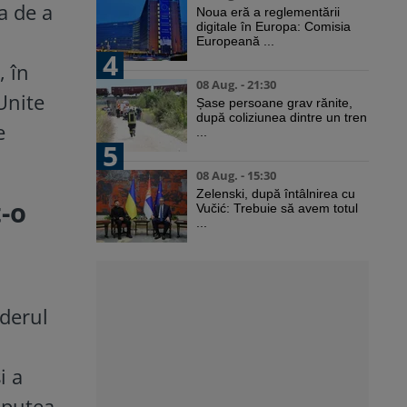
a de a
Noua eră a reglementării
digitale în Europa: Comisia
Europeană ...
4
, în
08 Aug. - 21:30
Unite
Șase persoane grav rănite,
după coliziunea dintre un tren
e
...
5
08 Aug. - 15:30
Zelenski, după întâlnirea cu
t-o
Vučić: Trebuie să avem totul
...
iderul
i a
 putea