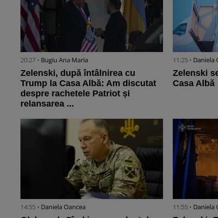
20:27 •
Bugiu ⁠Ana Maria
11:25 •
Daniela
Zelenski, după întâlnirea cu
Zelenski se
Trump la Casa Albă: Am discutat
Casa Albă
despre rachetele Patriot și
relansarea ...
14:55 •
Daniela Oancea
11:55 •
Daniela