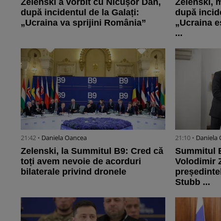
Zelenski a vorbit cu Nicușor Dan,
Zelenski, m
după incidentul de la Galați:
după incide
„Ucraina va sprijini România”
„Ucraina es
...
21:42 •
Daniela Oancea
21:10 •
Daniela
Zelenski, la Summitul B9: Cred că
Summitul B
toți avem nevoie de acorduri
Volodimir 
bilaterale privind dronele
președinte
Stubb ...