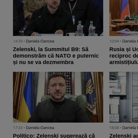
14:39 •
Daniela Oancea
10:04 •
Daniela
Zelenski, la Summitul B9: Să
Rusia și U
demonstrăm că NATO e puternic
reciproc d
și nu se va dezmembra
armistițiul
17:33 •
Daniela Oancea
18:08 •
Daniela
Politico: Zelenski sugerează că
Zelenski a