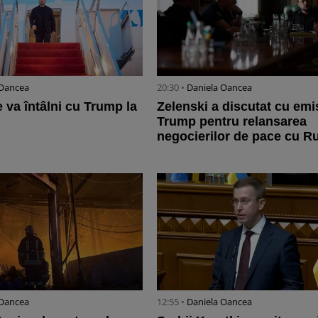
 Oancea
20:30 •
Daniela Oancea
 va întâlni cu Trump la
Zelenski a discutat cu emis
Trump pentru relansarea
negocierilor de pace cu R
 Oancea
12:55 •
Daniela Oancea