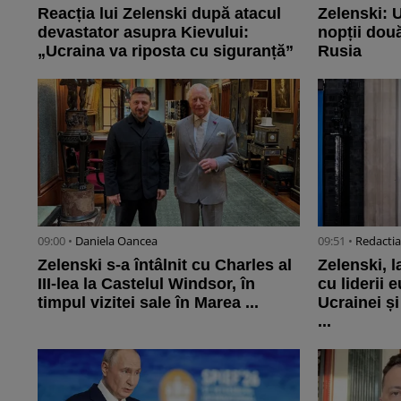
Reacția lui Zelenski după atacul
Zelenski: U
devastator asupra Kievului:
nopții două
„Ucraina va riposta cu siguranță”
Rusia
09:00 •
Daniela Oancea
09:51 •
Redactia
Zelenski s-a întâlnit cu Charles al
Zelenski, l
III-lea la Castelul Windsor, în
cu liderii 
timpul vizitei sale în Marea ...
Ucrainei ș
...