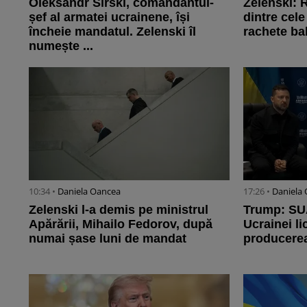
Oleksandr Sîrski, comandantul-
Zelenski: 
șef al armatei ucrainene, își
dintre cel
încheie mandatul. Zelenski îl
rachete ba
numește ...
10:34 •
Daniela Oancea
17:26 •
Daniela
Zelenski l-a demis pe ministrul
Trump: SU
Apărării, Mihailo Fedorov, după
Ucrainei l
numai șase luni de mandat
producerea