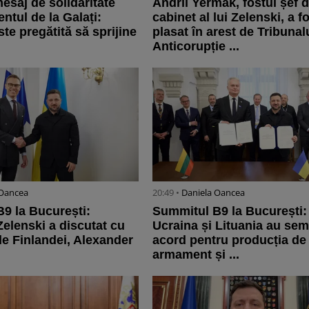
esaj de solidaritate
Andrii Yermak, fostul șef 
ntul de la Galați:
cabinet al lui Zelenski, a f
te pregătită să sprijine
plasat în arest de Tribunal
Anticorupție ...
 Oancea
20:49 •
Daniela Oancea
9 la București:
Summitul B9 la București:
Zelenski a discutat cu
Ucraina și Lituania au se
le Finlandei, Alexander
acord pentru producția de
armament și ...