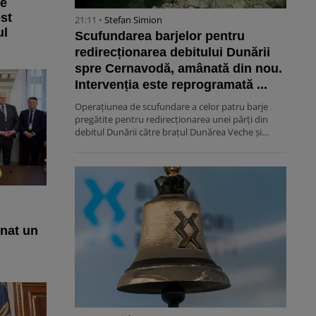
de
ost
21:11 •
Stefan Simion
ul
Scufundarea barjelor pentru
redirecționarea debitului Dunării
spre Cernavodă, amânată din nou.
Intervenția este reprogramată ...
Operațiunea de scufundare a celor patru barje
pregătite pentru redirecționarea unei părți din
debitul Dunării către brațul Dunărea Veche și…
mnat un