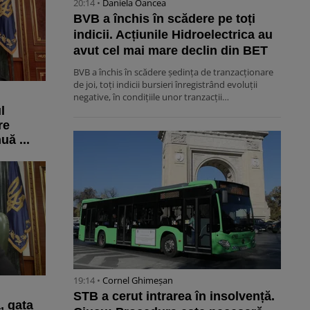
20:14 •
Daniela Oancea
BVB a închis în scădere pe toți
indicii. Acțiunile Hidroelectrica au
avut cel mai mare declin din BET
BVB a închis în scădere ședința de tranzacționare
de joi, toți indicii bursieri înregistrând evoluții
negative, în condițiile unor tranzacții…
l
re
uă ...
19:14 •
Cornel Ghimeșan
STB a cerut intrarea în insolvență.
, gata