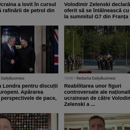
craina a lovit în cursul
Volodimir Zelenski declară
 rafinării de petrol din
oferit să se întâlnească cu
la summitul G7 din Franța
 DailyBusiness
19:00 •
Redactia DailyBusiness
a Londra pentru discuții
Reabilitarea unor figuri
europeni. Apărarea
controversate ale național
i perspectivele de pace,
ucrainean de către Volodi
Zelenski a ...