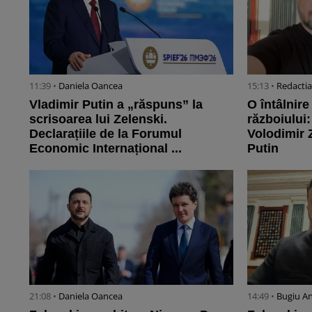
11:39 •
Daniela Oancea
15:13 •
Redactia
Vladimir Putin a „răspuns” la
O întâlnir
scrisoarea lui Zelenski.
războiului
Declarațiile de la Forumul
Volodimir 
Economic Internațional ...
Putin
21:08 •
Daniela Oancea
14:49 •
Bugiu ⁠A