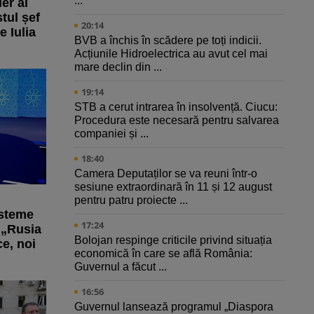
...
er al
tul șef
20:14
e Iulia
BVB a închis în scădere pe toți indicii.
Acțiunile Hidroelectrica au avut cel mai
mare declin din ...
19:14
STB a cerut intrarea în insolvență. Ciucu:
Procedura este necesară pentru salvarea
companiei și ...
18:40
Camera Deputaților se va reuni într-o
sesiune extraordinară în 11 și 12 august
pentru patru proiecte ...
isteme
17:24
 „Rusia
Bolojan respinge criticile privind situația
ce, noi
economică în care se află România:
Guvernul a făcut ...
16:56
Guvernul lansează programul „Diaspora