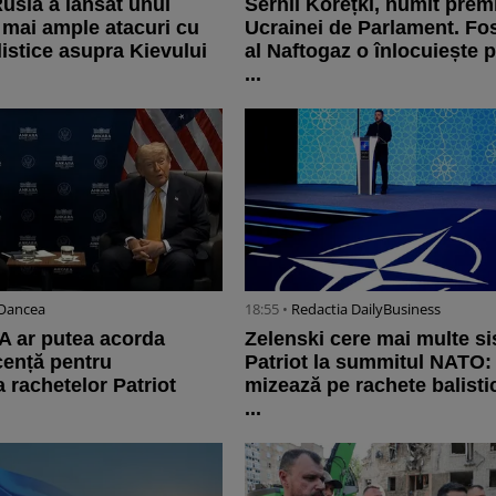
Rusia a lansat unul
Serhii Korețki, numit premi
e mai ample atacuri cu
Ucrainei de Parlament. Fos
listice asupra Kievului
al Naftogaz o înlocuiește p
...
 Oancea
18:55 •
Redactia DailyBusiness
A ar putea acorda
Zelenski cere mai multe s
icență pentru
Patriot la summitul NATO:
 rachetelor Patriot
mizează pe rachete balisti
...