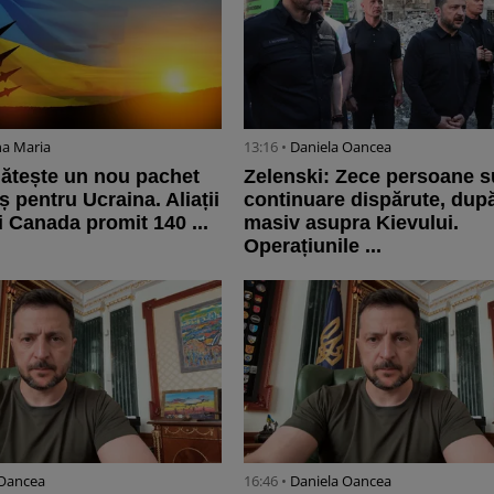
na Maria
13:16 •
Daniela Oancea
ătește un nou pachet
Zelenski: Zece persoane s
aș pentru Ucraina. Aliații
continuare dispărute, după
i Canada promit 140 ...
masiv asupra Kievului.
Operațiunile ...
 Oancea
16:46 •
Daniela Oancea