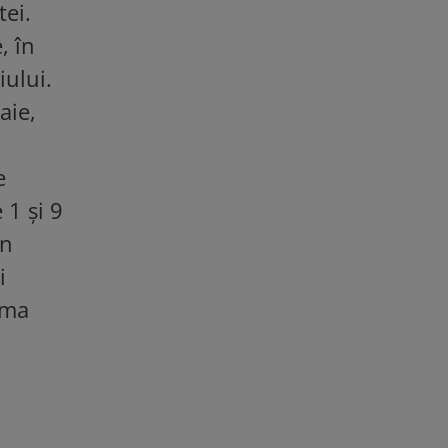
tei.
, în
iului.
aie,
e
 1 și 9
in
i
orma