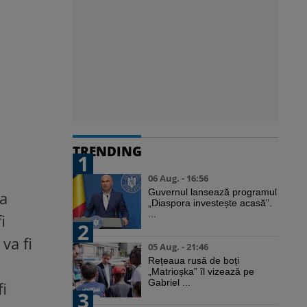
TRENDING
1
06 Aug. - 16:56
Guvernul lansează programul
la
„Diaspora investește acasă”.
...
i
2
va fi
05 Aug. - 21:46
Rețeaua rusă de boți
„Matrioșka” îl vizează pe
Gabriel ...
fi
3