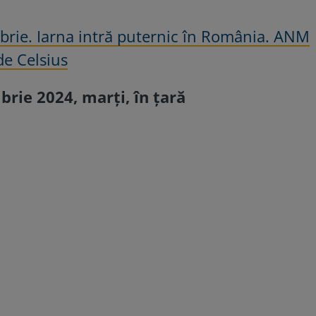
rie. Iarna intră puternic în România. ANM
de Celsius
ie 2024, marți, în țară