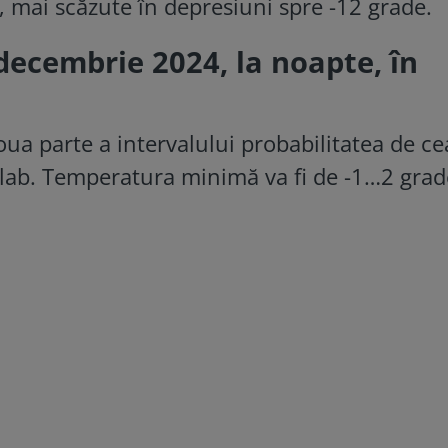
e, mai scăzute în depresiuni spre -12 grade.
ecembrie 2024, la noapte, în
doua parte a intervalului probabilitatea de ce
a slab. Temperatura minimă va fi de -1…2 grad