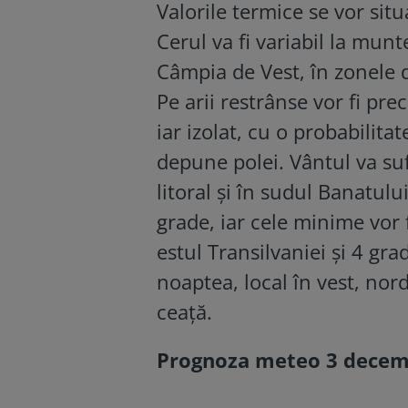
Valorile termice se vor situ
Cerul va fi variabil la munt
Câmpia de Vest, în zonele de
Pe arii restrânse vor fi pr
iar izolat, cu o probabilita
depune polei. Vântul va suf
litoral și în sudul Banatul
grade, iar cele minime vor 
estul Transilvaniei și 4 grad
noaptea, local în vest, nord
ceață.
Prognoza meteo 3 decembr