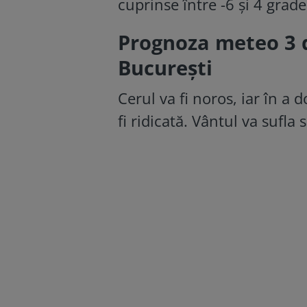
cuprinse între -6 și 4 grad
Prognoza meteo 3 d
București
Cerul va fi noros, iar în a 
fi ridicată. Vântul va sufl