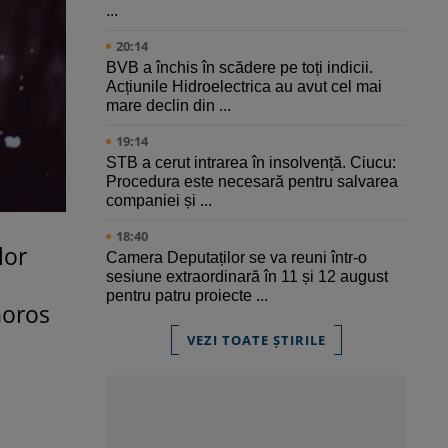
...
20:14
BVB a închis în scădere pe toți indicii.
Acțiunile Hidroelectrica au avut cel mai
mare declin din ...
19:14
STB a cerut intrarea în insolvență. Ciucu:
Procedura este necesară pentru salvarea
companiei și ...
18:40
lor
Camera Deputaților se va reuni într-o
sesiune extraordinară în 11 și 12 august
pentru patru proiecte ...
noros
VEZI TOATE ȘTIRILE