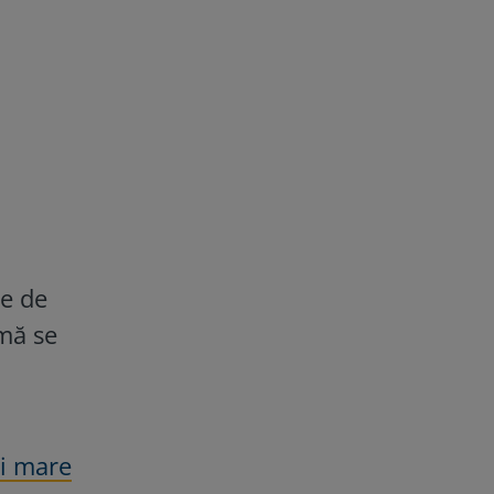
le de
imă se
ri mare