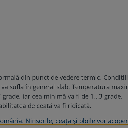
normală din punct de vedere termic. Condiții
l va sufla în general slab. Temperatura max
 7 grade, iar cea minimă va fi de 1…3 grade.
ilitatea de ceață va fi ridicată.
omânia. Ninsorile, ceața și ploile vor acope