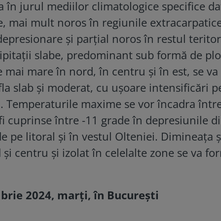
a în jurul mediilor climatologice specifice da
e, mai mult noros în regiunile extracarpatice
presionare și parțial noros în restul teritor
ecipitații slabe, predominant sub formă de plo
te mai mare în nord, în centru și în est, se va
la slab și moderat, cu ușoare intensificări p
ui. Temperaturile maxime se vor încadra între
fi cuprinse între -11 grade în depresiunile d
e pe litoral și în vestul Olteniei. Dimineața ș
 și centru și izolat în celelalte zone se va f
ie 2024, marți, în București