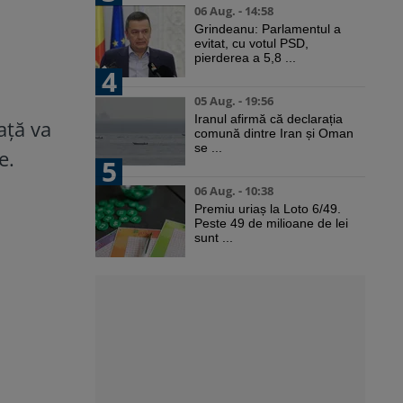
06 Aug. - 14:58
Grindeanu: Parlamentul a
evitat, cu votul PSD,
pierderea a 5,8 ...
4
05 Aug. - 19:56
Iranul afirmă că declarația
ață va
comună dintre Iran și Oman
se ...
e.
5
06 Aug. - 10:38
Premiu uriaș la Loto 6/49.
Peste 49 de milioane de lei
sunt ...