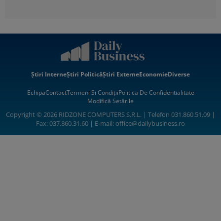
Știri Interne
Știri Politică
Știri Externe
Economie
Diverse
Echipa
Contact
Termeni Si Condiții
Politica De Confidentialitate
Modifică Setările
Copyright © 2026 RIDZONE COMPUTERS S.R.L. | Telefon 031.860.51.09 |
Fax: 037.860.31.60 | E-mail:
office@dailybusiness.ro