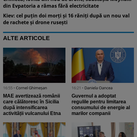
din Evpatoria a rămas fără electricitate
Kiev: cel puțin doi morți și 16 răniți după un nou val
de rachete și drone rusești
ALTE ARTICOLE
16:55 •
Cornel Ghimeșan
16:21 •
Daniela Oancea
MAE avertizează românii
Guvernul a adoptat
care călătoresc în Sicilia
regulile pentru limitarea
după intensificarea
consumului de energie al
activității vulcanului Etna
marilor companii