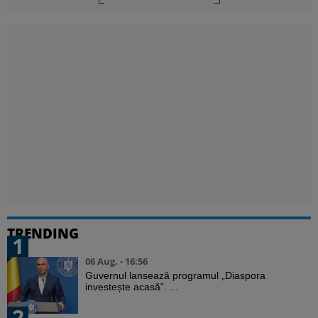
TRENDING
1
06 Aug. - 16:56
Guvernul lansează programul „Diaspora
investește acasă”. ...
2