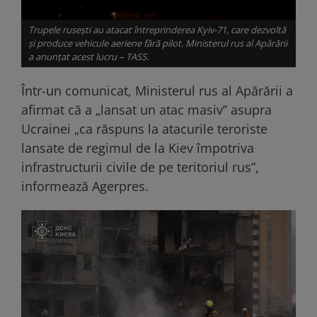
Trupele rusești au atacat întreprinderea Kyiv-71, care dezvoltă
și produce vehicule aeriene fără pilot. Ministerul rus al Apărării
a anunțat acest lucru – TASS.
Într-un comunicat, Ministerul rus al Apărării a
afirmat că a „lansat un atac masiv” asupra
Ucrainei „ca răspuns la atacurile teroriste
lansate de regimul de la Kiev împotriva
infrastructurii civile de pe teritoriul rus”,
informează Agerpres.