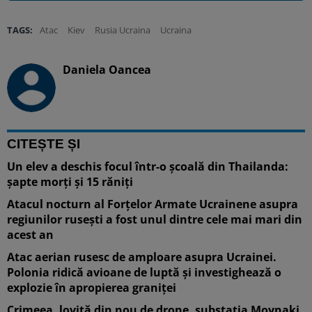
TAGS:
Atac
Kiev
Rusia Ucraina
Ucraina
Daniela Oancea
CITEȘTE ȘI
Un elev a deschis focul într-o școală din Thailanda:
șapte morți și 15 răniți
Atacul nocturn al Forțelor Armate Ucrainene asupra
regiunilor rusești a fost unul dintre cele mai mari din
acest an
Atac aerian rusesc de amploare asupra Ucrainei.
Polonia ridică avioane de luptă și investighează o
explozie în apropierea graniței
Crimeea, lovită din nou de drone, substația Moynaki