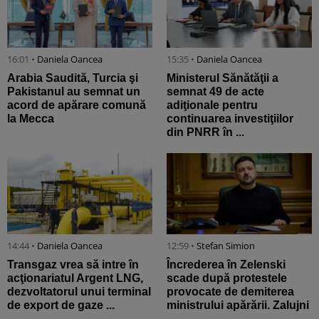
16:01 •
Daniela Oancea
15:35 •
Daniela Oancea
Arabia Saudită, Turcia şi
Ministerul Sănătăţii a
Pakistanul au semnat un
semnat 49 de acte
acord de apărare comună
adiţionale pentru
la Mecca
continuarea investiţiilor
din PNRR în ...
14:44 •
Daniela Oancea
12:59 •
Stefan Simion
Transgaz vrea să intre în
Încrederea în Zelenski
acţionariatul Argent LNG,
scade după protestele
dezvoltatorul unui terminal
provocate de demiterea
de export de gaze ...
ministrului apărării. Zalujni
...