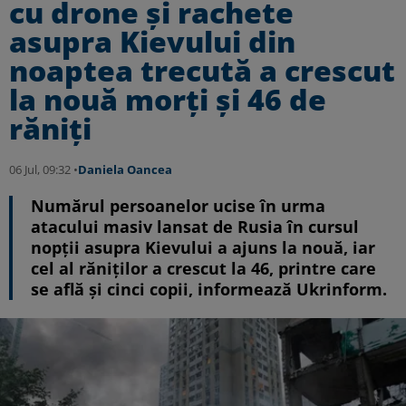
cu drone și rachete
asupra Kievului din
noaptea trecută a crescut
la nouă morți și 46 de
răniți
06 Jul, 09:32 •
Daniela Oancea
Numărul persoanelor ucise în urma
atacului masiv lansat de Rusia în cursul
nopții asupra Kievului a ajuns la nouă, iar
cel al răniților a crescut la 46, printre care
se află și cinci copii, informează Ukrinform.