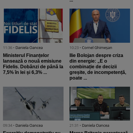
11:36 •
Daniela Oancea
10:23 •
Cornel Ghimeșan
Ministerul Finanțelor
Ilie Bolojan despre criza
lansează o nouă emisiune
din energie: „E o
Fidelis. Dobânzi de până la
combinație de decizii
7,5% în lei și 6,3% ...
greșite, de incompetență,
poate ...
09:34 •
Daniela Oancea
21:31 •
Daniela Oancea