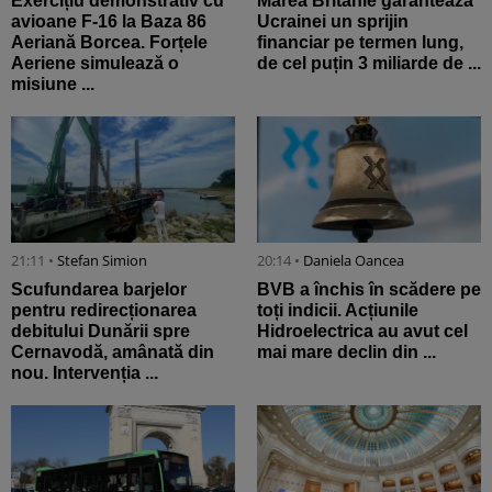
Exercițiu demonstrativ cu
Marea Britanie garantează
avioane F-16 la Baza 86
Ucrainei un sprijin
Aeriană Borcea. Forțele
financiar pe termen lung,
Aeriene simulează o
de cel puțin 3 miliarde de ...
misiune ...
21:11 •
Stefan Simion
20:14 •
Daniela Oancea
Scufundarea barjelor
BVB a închis în scădere pe
pentru redirecționarea
toți indicii. Acțiunile
debitului Dunării spre
Hidroelectrica au avut cel
Cernavodă, amânată din
mai mare declin din ...
nou. Intervenția ...