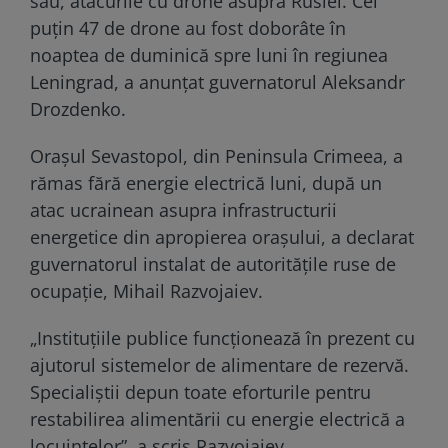
său, atacurile cu drone asupra Rusiei. Cel
puțin 47 de drone au fost doborâte în
noaptea de duminică spre luni în regiunea
Leningrad, a anunțat guvernatorul Aleksandr
Drozdenko.
Orașul Sevastopol, din Peninsula Crimeea, a
rămas fără energie electrică luni, după un
atac ucrainean asupra infrastructurii
energetice din apropierea orașului, a declarat
guvernatorul instalat de autoritățile ruse de
ocupație, Mihail Razvojaiev.
„Instituțiile publice funcționează în prezent cu
ajutorul sistemelor de alimentare de rezervă.
Specialiștii depun toate eforturile pentru
restabilirea alimentării cu energie electrică a
locuințelor”, a scris Razvojaiev.