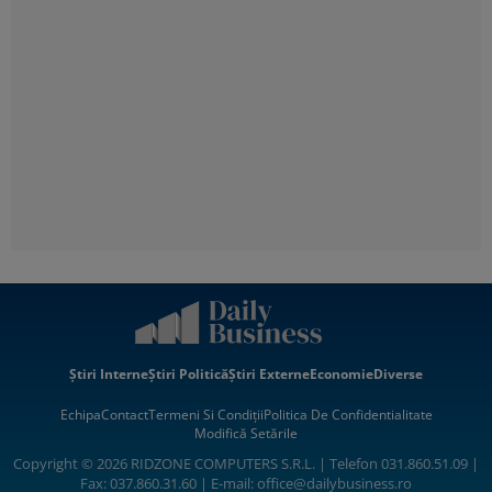
Știri Interne
Știri Politică
Știri Externe
Economie
Diverse
Echipa
Contact
Termeni Si Condiții
Politica De Confidentialitate
Modifică Setările
Copyright © 2026 RIDZONE COMPUTERS S.R.L. | Telefon 031.860.51.09 |
Fax: 037.860.31.60 | E-mail:
office@dailybusiness.ro