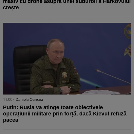
masiv cu drone asupra unei suburbii a Harkovului
crește
11:00 •
Daniela Oancea
Putin: Rusia va atinge toate obiectivele
operațiunii militare prin forță, dacă Kievul refuză
pacea