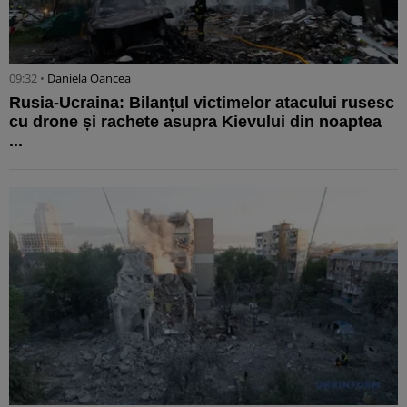
09:32 •
Daniela Oancea
Rusia-Ucraina: Bilanțul victimelor atacului rusesc
cu drone și rachete asupra Kievului din noaptea
...