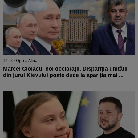
14:53 •
Oprea Alina
Marcel Ciolacu, noi declarații. Dispariția unității
din jurul Kievului poate duce la apariția mai ...