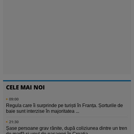
CELE MAI NOI
09:00
Regula care îi surprinde pe turiști în Franța. Șorturile de
baie sunt interzise în majoritatea ...
21:30
Șase persoane grav rănite, după coliziunea dintre un tren
de marfă și unul de pasageri în Croația