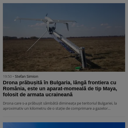
19:50 •
Stefan Simion
Drona prăbușită în Bulgaria, lângă frontiera cu
România, este un aparat-momeală de tip Maya,
folosit de armata ucraineană
Drona care s-a prăbușit sâmbătă dimineața pe teritoriul Bulgariei, la
aproximativ un kilometru de o stație de comprimare a gazelor…