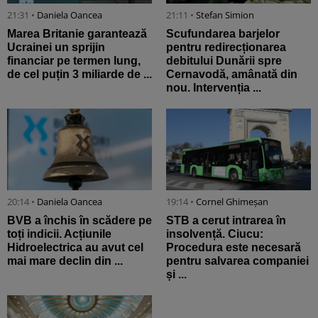
21:31 •
Daniela Oancea
21:11 •
Stefan Simion
Marea Britanie garantează
Scufundarea barjelor
Ucrainei un sprijin
pentru redirecționarea
financiar pe termen lung,
debitului Dunării spre
de cel puțin 3 miliarde de ...
Cernavodă, amânată din
nou. Intervenția ...
20:14 •
Daniela Oancea
19:14 •
Cornel Ghimeșan
BVB a închis în scădere pe
STB a cerut intrarea în
toți indicii. Acțiunile
insolvență. Ciucu:
Hidroelectrica au avut cel
Procedura este necesară
mai mare declin din ...
pentru salvarea companiei
și ...