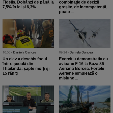
Fidelis. Dobânzi de până la
combinație de decizii
7,5% în lei și 6,3% ...
greșite, de incompetență,
poate ...
10:00 •
Daniela Oancea
09:34 •
Daniela Oancea
Un elev a deschis focul
Exercițiu demonstrativ cu
într-o școală din
avioane F-16 la Baza 86
Thailanda: șapte morți și
Aeriană Borcea. Forțele
15 răniți
Aeriene simulează o
misiune ...