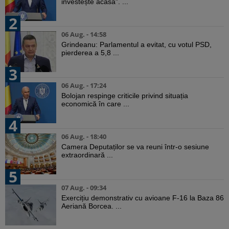
investește acasă”. ...
2
06 Aug. - 14:58
Grindeanu: Parlamentul a evitat, cu votul PSD,
pierderea a 5,8 ...
3
06 Aug. - 17:24
Bolojan respinge criticile privind situația
economică în care ...
4
06 Aug. - 18:40
Camera Deputaților se va reuni într-o sesiune
extraordinară ...
5
07 Aug. - 09:34
Exercițiu demonstrativ cu avioane F-16 la Baza 86
Aeriană Borcea. ...