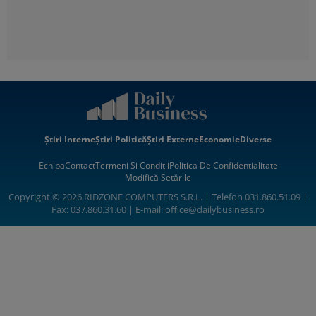
Știri Interne
Știri Politică
Știri Externe
Economie
Diverse
Echipa
Contact
Termeni Si Condiții
Politica De Confidentialitate
Modifică Setările
Copyright © 2026 RIDZONE COMPUTERS S.R.L. | Telefon 031.860.51.09 |
Fax: 037.860.31.60 | E-mail:
office@dailybusiness.ro