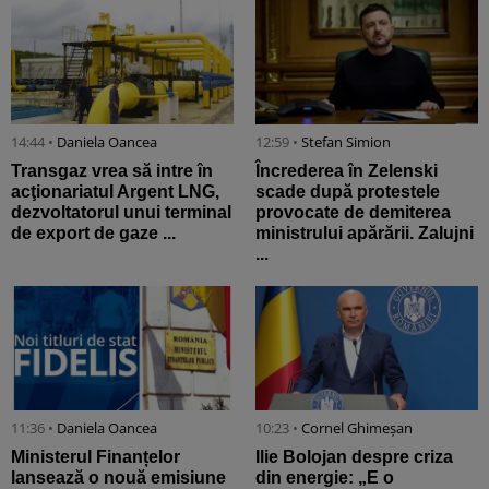
14:44 •
Daniela Oancea
12:59 •
Stefan Simion
Transgaz vrea să intre în
Încrederea în Zelenski
acţionariatul Argent LNG,
scade după protestele
dezvoltatorul unui terminal
provocate de demiterea
de export de gaze ...
ministrului apărării. Zalujni
...
11:36 •
Daniela Oancea
10:23 •
Cornel Ghimeșan
Ministerul Finanțelor
Ilie Bolojan despre criza
lansează o nouă emisiune
din energie: „E o