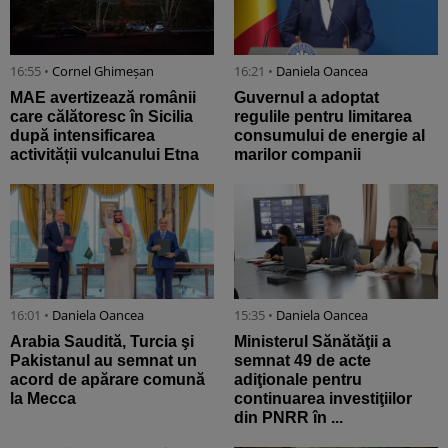
16:55 •
Cornel Ghimeșan
16:21 •
Daniela Oancea
MAE avertizează românii
Guvernul a adoptat
care călătoresc în Sicilia
regulile pentru limitarea
după intensificarea
consumului de energie al
activității vulcanului Etna
marilor companii
16:01 •
Daniela Oancea
15:35 •
Daniela Oancea
Arabia Saudită, Turcia şi
Ministerul Sănătăţii a
Pakistanul au semnat un
semnat 49 de acte
acord de apărare comună
adiţionale pentru
la Mecca
continuarea investiţiilor
din PNRR în ...