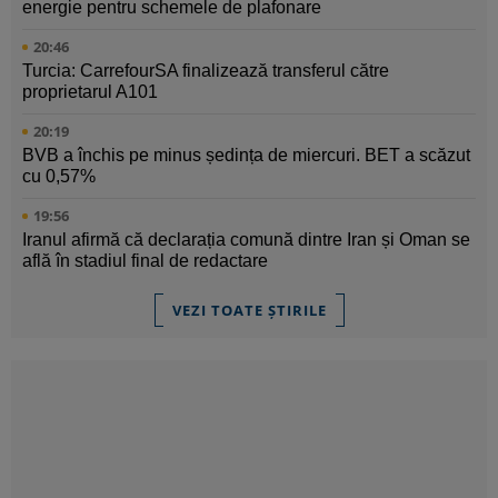
energie pentru schemele de plafonare
20:46
Turcia: CarrefourSA finalizează transferul către
proprietarul A101
20:19
BVB a închis pe minus ședința de miercuri. BET a scăzut
cu 0,57%
19:56
Iranul afirmă că declarația comună dintre Iran și Oman se
află în stadiul final de redactare
VEZI TOATE ȘTIRILE