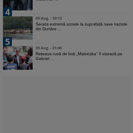
4
05 Aug. - 10:13
Seceta extremă scoate la suprafață nave naziste
din Dunăre ...
5
05 Aug. - 21:46
Rețeaua rusă de boți „Matrioșka” îl vizează pe
Gabriel ...