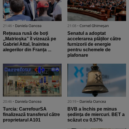
21:46 •
Daniela Oancea
21:08 •
Cornel Ghimeșan
Rețeaua rusă de boți
Senatul a adoptat
„Matrioșka” îl vizează pe
accelerarea plăților către
Gabriel Attal, înaintea
furnizorii de energie
alegerilor din Franța ...
pentru schemele de
plafonare
20:46 •
Daniela Oancea
20:19 •
Daniela Oancea
Turcia: CarrefourSA
BVB a închis pe minus
finalizează transferul către
ședința de miercuri. BET a
proprietarul A101
scăzut cu 0,57%