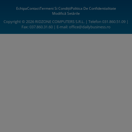
Echipa
Contact
Termeni Si Condiții
Politica De Confidentialitate
Modifică Setările
Copyright © 2026 RIDZONE COMPUTERS S.R.L. | Telefon 031.860.51.09 |
Fax: 037.860.31.60 | E-mail:
office@dailybusiness.ro