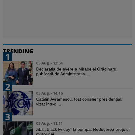
TRENDING
1
05 Aug. - 13:54
Declarația de avere a Mirabelei Grădinaru,
publicată de Administrația ...
2
05 Aug. - 14:16
Cătălin Avramescu, fost consilier prezidențial,
vizat într-o ...
3
05 Aug. - 11:11
AEI: „Black Friday” la pompă. Reducerea prețului
motorinei ...