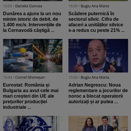
16:05 •
Daniela Oancea
16:00 •
Bugiu ⁠Ana Maria
Dunărea a ajuns la un nou
Scădere puternică în
minim istoric de debit, de
sectorul silvic. Cifra de
1.400 mc/s. Intervențiile de
afaceri a unităților silvice
la Cernavodă câștigă ...
s-a redus cu peste 21% ...
15:04 •
Cornel Ghimeșan
15:03 •
Bugiu ⁠Ana Maria
Eurostat: România și
Adrian Negrescu: Noua
Bulgaria au avut cele mai
reglementare a jocurilor de
mari creșteri din UE ale
noroc a blocat operatorii
prețurilor producției
autorizați și ar putea ...
industriale ...