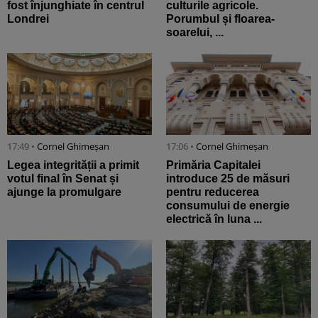
fost înjunghiate în centrul
culturile agricole.
Londrei
Porumbul și floarea-
soarelui, ...
17:49 •
Cornel Ghimeșan
17:06 •
Cornel Ghimeșan
Legea integrității a primit
Primăria Capitalei
votul final în Senat și
introduce 25 de măsuri
ajunge la promulgare
pentru reducerea
consumului de energie
electrică în luna ...