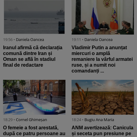
19:56 •
Daniela Oancea
19:11 •
Daniela Oancea
Iranul afirmă că declarația
Vladimir Putin a anunțat
comună dintre Iran și
miercuri o amplă
Oman se află în stadiul
remaniere la vârful armatei
final de redactare
ruse, și a numit noi
comandanți ...
18:29 •
Cornel Ghimeșan
18:24 •
Bugiu ⁠Ana Maria
O femeie a fost arestată,
ANM avertizează: Canicula
după ce patru persoane au
și seceta pun presiune pe