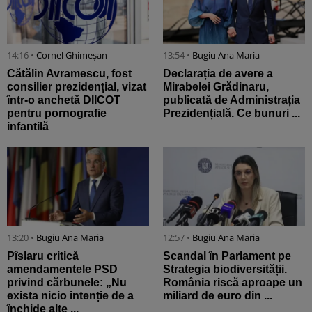
14:16 •
Cornel Ghimeșan
13:54 •
Bugiu ⁠Ana Maria
Cătălin Avramescu, fost
Declarația de avere a
consilier prezidențial, vizat
Mirabelei Grădinaru,
într-o anchetă DIICOT
publicată de Administrația
pentru pornografie
Prezidențială. Ce bunuri ...
infantilă
13:20 •
Bugiu ⁠Ana Maria
12:57 •
Bugiu ⁠Ana Maria
Pîslaru critică
Scandal în Parlament pe
amendamentele PSD
Strategia biodiversității.
privind cărbunele: „Nu
România riscă aproape un
exista nicio intenție de a
miliard de euro din ...
închide alte ...