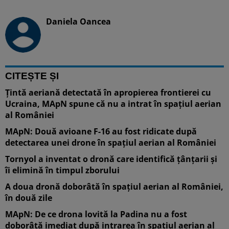
Daniela Oancea
CITEȘTE ȘI
Ţintă aeriană detectată în apropierea frontierei cu
Ucraina, MApN spune că nu a intrat în spaţiul aerian
al României
MApN: Două avioane F-16 au fost ridicate după
detectarea unei drone în spațiul aerian al României
Tornyol a inventat o dronă care identifică țânțarii și
îi elimină în timpul zborului
A doua dronă doborâtă în spațiul aerian al României,
în două zile
MApN: De ce drona lovită la Padina nu a fost
doborâtă imediat după intrarea în spațiul aerian al