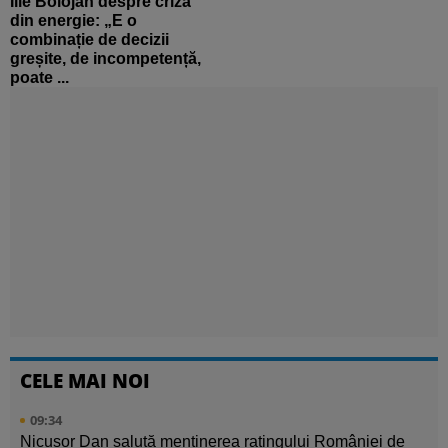
Ilie Bolojan despre criza
din energie: „E o
combinație de decizii
greșite, de incompetență,
poate ...
CELE MAI NOI
09:34
Nicușor Dan salută menținerea ratingului României de