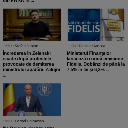
din PNRR în ...
12:59 •
Stefan Simion
11:36 •
Daniela Oancea
Încrederea în Zelenski
Ministerul Finanțelor
scade după protestele
lansează o nouă emisiune
provocate de demiterea
Fidelis. Dobânzi de până la
ministrului apărării. Zalujni
7,5% în lei și 6,3% ...
...
10:23 •
Cornel Ghimeșan