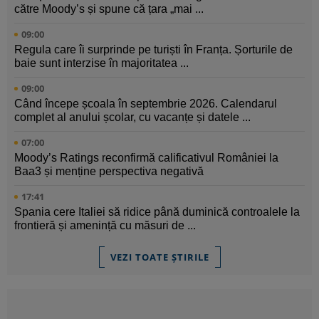
către Moody’s și spune că țara „mai ...
09:00
Regula care îi surprinde pe turiști în Franța. Șorturile de
baie sunt interzise în majoritatea ...
09:00
Când începe școala în septembrie 2026. Calendarul
complet al anului școlar, cu vacanțe și datele ...
07:00
Moody’s Ratings reconfirmă calificativul României la
Baa3 și menține perspectiva negativă
17:41
Spania cere Italiei să ridice până duminică controalele la
frontieră și amenință cu măsuri de ...
VEZI TOATE ȘTIRILE