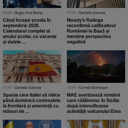
09:00 •
Bugiu ⁠Ana Maria
07:00 •
Daniela Oancea
Când începe școala în
Moody’s Ratings
septembrie 2026.
reconfirmă calificativul
Calendarul complet al
României la Baa3 și
anului școlar, cu vacanțe
menține perspectiva
și datele ...
negativă
17:41 •
Daniela Oancea
16:55 •
Cornel Ghimeșan
Spania cere Italiei să ridice
MAE avertizează românii
până duminică controalele
care călătoresc în Sicilia
la frontieră și amenință cu
după intensificarea
măsuri de ...
activității vulcanului Etna