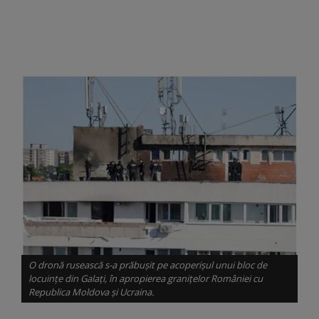
O dronă rusească s-a prăbușit pe acoperișul unui bloc de
locuințe din Galați, în apropierea granițelor României cu
Republica Moldova și Ucraina.