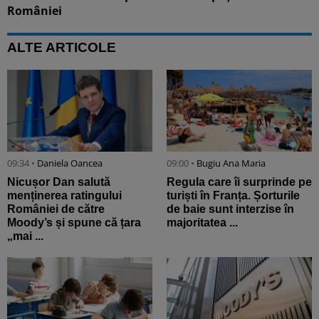
României
ALTE ARTICOLE
09:34 •
Daniela Oancea
09:00 •
Bugiu ⁠Ana Maria
Nicușor Dan salută
Regula care îi surprinde pe
menținerea ratingului
turiști în Franța. Șorturile
României de către
de baie sunt interzise în
Moody’s și spune că țara
majoritatea ...
„mai ...