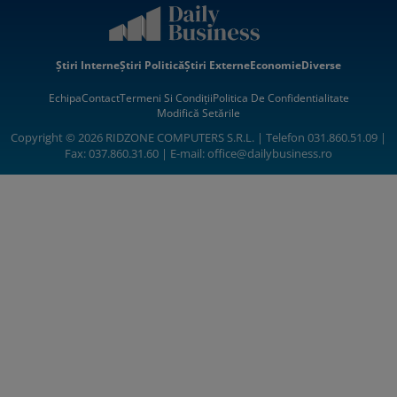
Știri Interne
Știri Politică
Știri Externe
Economie
Diverse
Echipa
Contact
Termeni Si Condiții
Politica De Confidentialitate
Modifică Setările
Copyright © 2026 RIDZONE COMPUTERS S.R.L. | Telefon 031.860.51.09 |
Fax: 037.860.31.60 | E-mail:
office@dailybusiness.ro