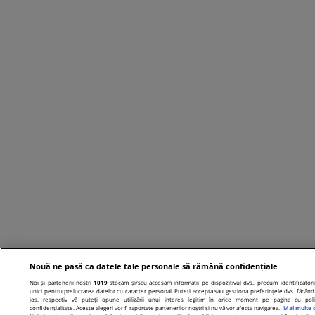
Nouă ne pasă ca datele tale personale să rămână confidențiale
Noi și partenerii noștri
1019
stocăm și/sau accesăm informații pe dispozitivul dvs., precum identificatori
unici pentru prelucrarea datelor cu caracter personal. Puteți accepta sau gestiona preferințele dvs. făcând 
jos, respectiv vă puteți opune utilizării unui interes legitim în orice moment pe pagina cu poli
confidențialitate. Aceste alegeri vor fi raportate partenerilor noștri și nu vă vor afecta navigarea.
Mai multe d