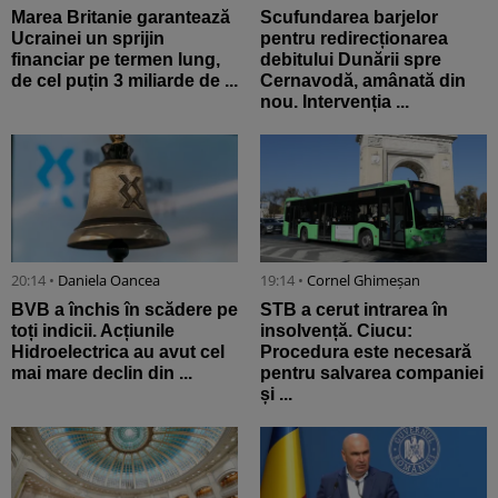
Marea Britanie garantează
Scufundarea barjelor
Ucrainei un sprijin
pentru redirecționarea
financiar pe termen lung,
debitului Dunării spre
de cel puțin 3 miliarde de ...
Cernavodă, amânată din
nou. Intervenția ...
20:14 •
Daniela Oancea
19:14 •
Cornel Ghimeșan
BVB a închis în scădere pe
STB a cerut intrarea în
toți indicii. Acțiunile
insolvență. Ciucu:
Hidroelectrica au avut cel
Procedura este necesară
mai mare declin din ...
pentru salvarea companiei
și ...