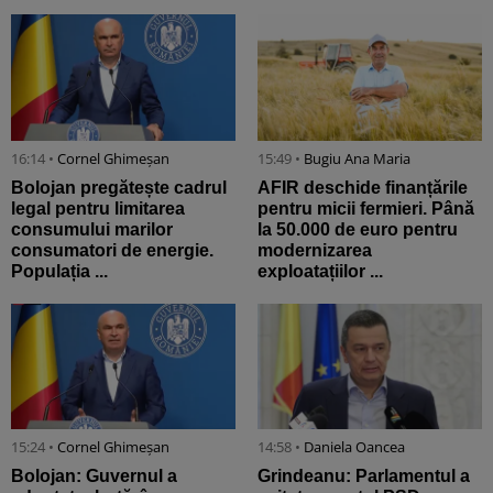
16:14 •
Cornel Ghimeșan
15:49 •
Bugiu ⁠Ana Maria
Bolojan pregătește cadrul
AFIR deschide finanțările
legal pentru limitarea
pentru micii fermieri. Până
consumului marilor
la 50.000 de euro pentru
consumatori de energie.
modernizarea
Populația ...
exploatațiilor ...
15:24 •
Cornel Ghimeșan
14:58 •
Daniela Oancea
Bolojan: Guvernul a
Grindeanu: Parlamentul a