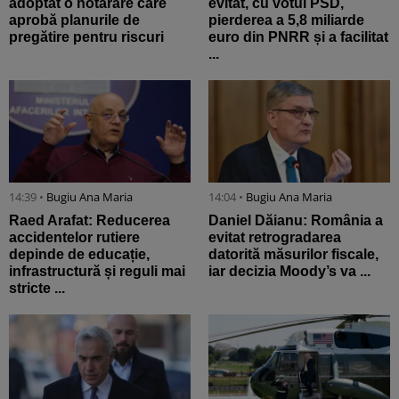
adoptat o hotărâre care
evitat, cu votul PSD,
aprobă planurile de
pierderea a 5,8 miliarde
pregătire pentru riscuri
euro din PNRR și a facilitat
...
14:39 •
Bugiu ⁠Ana Maria
14:04 •
Bugiu ⁠Ana Maria
Raed Arafat: Reducerea
Daniel Dăianu: România a
accidentelor rutiere
evitat retrogradarea
depinde de educație,
datorită măsurilor fiscale,
infrastructură și reguli mai
iar decizia Moody’s va ...
stricte ...