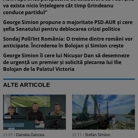
va exista nicio înțelegere cât timp Grindeanu
conduce partidul”
George Simion propune o majoritate PSD-AUR și cere
șefia Senatului pentru deblocarea crizei politice
Sondaj Poll/Int România: O treime dintre români vor
anticipate. Încrederea în Bolojan și Simion crește
George Simion îi cere lui Nicușor Dan să desemneze
de urgență un premier și solicită plecarea lui Ilie
Bolojan de la Palatul Victoria
ALTE ARTICOLE
21:31 •
Daniela Oancea
21:11 •
Stefan Simion