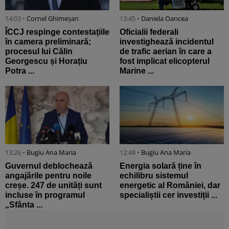
14:03 •
Cornel Ghimeșan
13:45 •
Daniela Oancea
ÎCCJ respinge contestațiile
Oficialii federali
în camera preliminară;
investighează incidentul
procesul lui Călin
de trafic aerian în care a
Georgescu și Horațiu
fost implicat elicopterul
Potra ...
Marine ...
13:26 •
Bugiu ⁠Ana Maria
12:48 •
Bugiu ⁠Ana Maria
Guvernul deblochează
Energia solară ține în
angajările pentru noile
echilibru sistemul
creșe. 247 de unități sunt
energetic al României, dar
incluse în programul
specialiștii cer investiții ...
„Sfânta ...