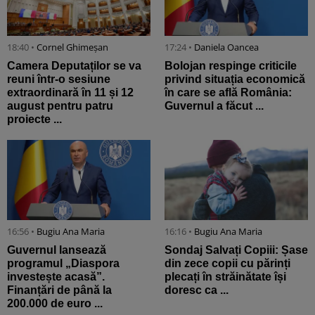
18:40 •
Cornel Ghimeșan
17:24 •
Daniela Oancea
Camera Deputaților se va
Bolojan respinge criticile
reuni într-o sesiune
privind situația economică
extraordinară în 11 și 12
în care se află România:
august pentru patru
Guvernul a făcut ...
proiecte ...
16:56 •
Bugiu ⁠Ana Maria
16:16 •
Bugiu ⁠Ana Maria
Guvernul lansează
Sondaj Salvați Copiii: Șase
programul „Diaspora
din zece copii cu părinți
investește acasă”.
plecați în străinătate își
Finanțări de până la
doresc ca ...
200.000 de euro ...