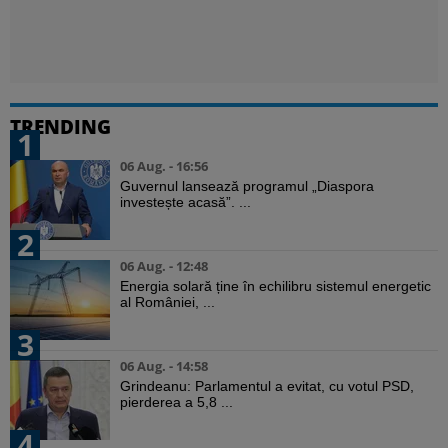
TRENDING
1
06 Aug. - 16:56
Guvernul lansează programul „Diaspora
investește acasă”. ...
2
06 Aug. - 12:48
Energia solară ține în echilibru sistemul energetic
al României, ...
3
06 Aug. - 14:58
Grindeanu: Parlamentul a evitat, cu votul PSD,
pierderea a 5,8 ...
4