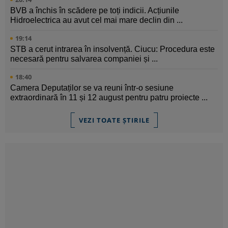
BVB a închis în scădere pe toți indicii. Acțiunile
Hidroelectrica au avut cel mai mare declin din ...
19:14
STB a cerut intrarea în insolvență. Ciucu: Procedura este
necesară pentru salvarea companiei și ...
18:40
Camera Deputaților se va reuni într-o sesiune
extraordinară în 11 și 12 august pentru patru proiecte ...
VEZI TOATE ȘTIRILE