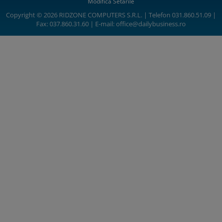
Modifică Setările
Copyright © 2026 RIDZONE COMPUTERS S.R.L. | Telefon 031.860.51.09 |
Fax: 037.860.31.60 | E-mail:
office@dailybusiness.ro