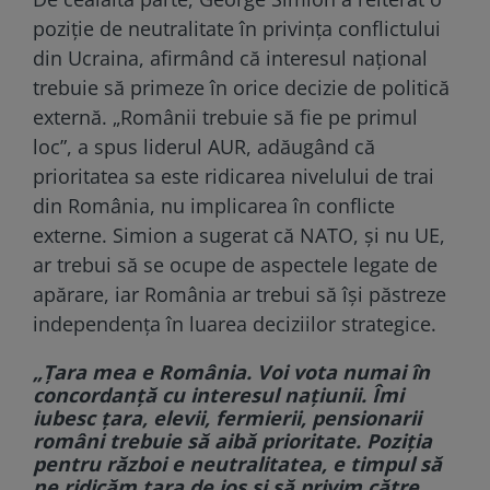
poziție de neutralitate în privința conflictului
din Ucraina, afirmând că interesul național
trebuie să primeze în orice decizie de politică
externă. „Românii trebuie să fie pe primul
loc”, a spus liderul AUR, adăugând că
prioritatea sa este ridicarea nivelului de trai
din România, nu implicarea în conflicte
externe. Simion a sugerat că NATO, și nu UE,
ar trebui să se ocupe de aspectele legate de
apărare, iar România ar trebui să își păstreze
independența în luarea deciziilor strategice.
„Țara mea e România. Voi vota numai în
concordanță cu interesul națiunii. Îmi
iubesc țara, elevii, fermierii, pensionarii
români trebuie să aibă prioritate. Poziția
pentru război e neutralitatea, e timpul să
ne ridicăm țara de jos și să privim către