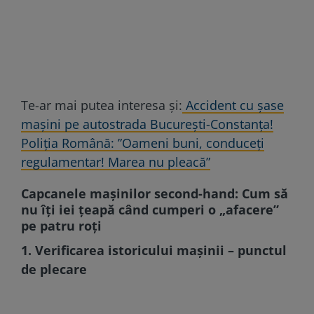
Te-ar mai putea interesa și:
Accident cu șase
mașini pe autostrada București-Constanța!
Poliția Română: ”Oameni buni, conduceți
regulamentar! Marea nu pleacă”
Capcanele mașinilor second-hand: Cum să
nu îți iei țeapă când cumperi o „afacere”
pe patru roți
1. Verificarea istoricului mașinii – punctul
de plecare