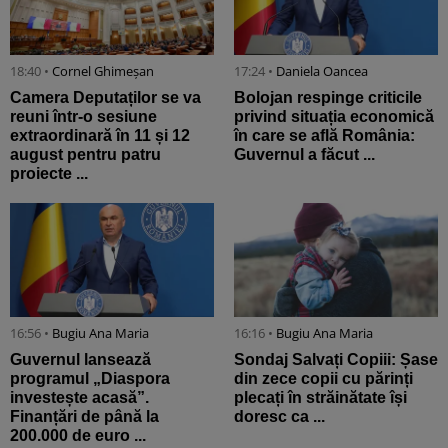
18:40 •
Cornel Ghimeșan
17:24 •
Daniela Oancea
Camera Deputaților se va
Bolojan respinge criticile
reuni într-o sesiune
privind situația economică
extraordinară în 11 și 12
în care se află România:
august pentru patru
Guvernul a făcut ...
proiecte ...
16:56 •
Bugiu ⁠Ana Maria
16:16 •
Bugiu ⁠Ana Maria
Guvernul lansează
Sondaj Salvați Copiii: Șase
programul „Diaspora
din zece copii cu părinți
investește acasă”.
plecați în străinătate își
Finanțări de până la
doresc ca ...
200.000 de euro ...