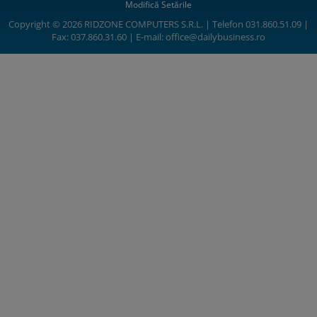
Modifică Setările
Copyright © 2026 RIDZONE COMPUTERS S.R.L. | Telefon 031.860.51.09 |
Fax: 037.860.31.60 | E-mail:
office@dailybusiness.ro