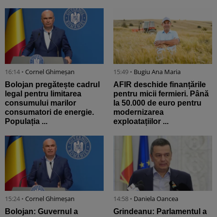
16:14 •
Cornel Ghimeșan
15:49 •
Bugiu ⁠Ana Maria
Bolojan pregătește cadrul
AFIR deschide finanțările
legal pentru limitarea
pentru micii fermieri. Până
consumului marilor
la 50.000 de euro pentru
consumatori de energie.
modernizarea
Populația ...
exploatațiilor ...
15:24 •
Cornel Ghimeșan
14:58 •
Daniela Oancea
Bolojan: Guvernul a
Grindeanu: Parlamentul a