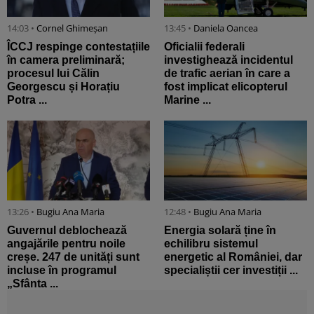
14:03 •
Cornel Ghimeșan
13:45 •
Daniela Oancea
ÎCCJ respinge contestațiile
Oficialii federali
în camera preliminară;
investighează incidentul
procesul lui Călin
de trafic aerian în care a
Georgescu și Horațiu
fost implicat elicopterul
Potra ...
Marine ...
13:26 •
Bugiu ⁠Ana Maria
12:48 •
Bugiu ⁠Ana Maria
Guvernul deblochează
Energia solară ține în
angajările pentru noile
echilibru sistemul
creșe. 247 de unități sunt
energetic al României, dar
incluse în programul
specialiștii cer investiții ...
„Sfânta ...