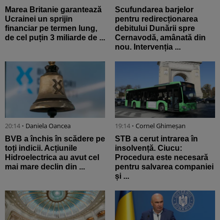
Marea Britanie garantează
Scufundarea barjelor
Ucrainei un sprijin
pentru redirecționarea
financiar pe termen lung,
debitului Dunării spre
de cel puțin 3 miliarde de ...
Cernavodă, amânată din
nou. Intervenția ...
20:14 •
Daniela Oancea
19:14 •
Cornel Ghimeșan
BVB a închis în scădere pe
STB a cerut intrarea în
toți indicii. Acțiunile
insolvență. Ciucu:
Hidroelectrica au avut cel
Procedura este necesară
mai mare declin din ...
pentru salvarea companiei
și ...