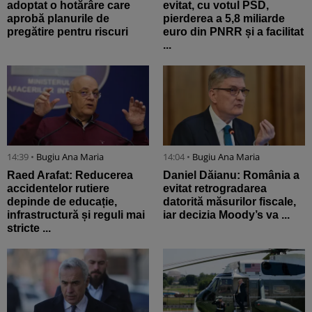
adoptat o hotărâre care
evitat, cu votul PSD,
aprobă planurile de
pierderea a 5,8 miliarde
pregătire pentru riscuri
euro din PNRR și a facilitat
...
14:39 •
Bugiu ⁠Ana Maria
14:04 •
Bugiu ⁠Ana Maria
Raed Arafat: Reducerea
Daniel Dăianu: România a
accidentelor rutiere
evitat retrogradarea
depinde de educație,
datorită măsurilor fiscale,
infrastructură și reguli mai
iar decizia Moody’s va ...
stricte ...