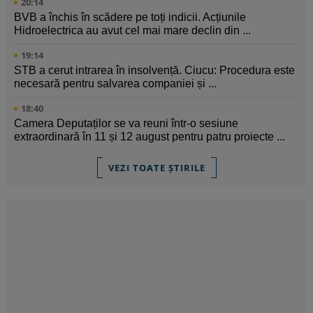
20:14
BVB a închis în scădere pe toți indicii. Acțiunile
Hidroelectrica au avut cel mai mare declin din ...
19:14
STB a cerut intrarea în insolvență. Ciucu: Procedura este
necesară pentru salvarea companiei și ...
18:40
Camera Deputaților se va reuni într-o sesiune
extraordinară în 11 și 12 august pentru patru proiecte ...
VEZI TOATE ȘTIRILE