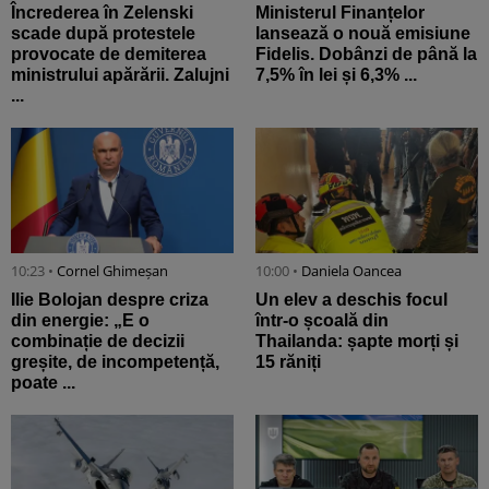
Încrederea în Zelenski
Ministerul Finanțelor
scade după protestele
lansează o nouă emisiune
provocate de demiterea
Fidelis. Dobânzi de până la
ministrului apărării. Zalujni
7,5% în lei și 6,3% ...
...
10:23 •
Cornel Ghimeșan
10:00 •
Daniela Oancea
Ilie Bolojan despre criza
Un elev a deschis focul
din energie: „E o
într-o școală din
combinație de decizii
Thailanda: șapte morți și
greșite, de incompetență,
15 răniți
poate ...