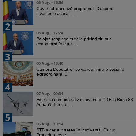
06 Aug. - 16:56
Guvernul lansează programul „Diaspora
investește acasă”. ...
2
06 Aug. - 17:24
Bolojan respinge criticile privind situația
economică în care ...
3
06 Aug. - 18:40
Camera Deputaților se va reuni într-o sesiune
extraordinară ...
4
07 Aug. - 09:34
Exercițiu demonstrativ cu avioane F-16 la Baza 86
Aeriană Borcea. ...
5
06 Aug. - 19:14
STB a cerut intrarea în insolvență. Ciucu:
Procedura este ...