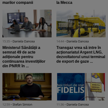
marilor companii
la Mecca
15:35 •
Daniela Oancea
14:44 •
Daniela Oancea
Ministerul Sănătăţii a
Transgaz vrea să intre în
semnat 49 de acte
acţionariatul Argent LNG,
adiţionale pentru
dezvoltatorul unui terminal
continuarea investiţiilor
de export de gaze ...
din PNRR în ...
12:59 •
Stefan Simion
11:36 •
Daniela Oancea