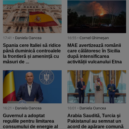
17:41 •
Daniela Oancea
16:55 •
Cornel Ghimeșan
Spania cere Italiei să ridice
MAE avertizează românii
până duminică controalele
care călătoresc în Sicilia
la frontieră și amenință cu
după intensificarea
măsuri de ...
activității vulcanului Etna
16:21 •
Daniela Oancea
16:01 •
Daniela Oancea
Guvernul a adoptat
Arabia Saudită, Turcia şi
regulile pentru limitarea
Pakistanul au semnat un
consumului de energie al
acord de apărare comună