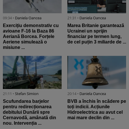
09:34 •
Daniela Oancea
21:31 •
Daniela Oancea
Exercițiu demonstrativ cu
Marea Britanie garantează
avioane F-16 la Baza 86
Ucrainei un sprijin
Aeriană Borcea. Forțele
financiar pe termen lung,
Aeriene simulează o
de cel puțin 3 miliarde de ...
misiune ...
21:11 •
Stefan Simion
20:14 •
Daniela Oancea
Scufundarea barjelor
BVB a închis în scădere pe
pentru redirecționarea
toți indicii. Acțiunile
debitului Dunării spre
Hidroelectrica au avut cel
Cernavodă, amânată din
mai mare declin din ...
nou. Intervenția ...