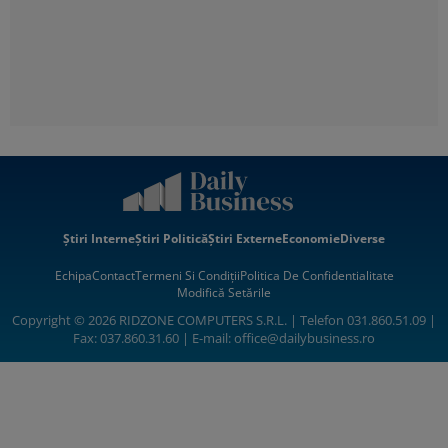
Știri Interne
Știri Politică
Știri Externe
Economie
Diverse
Echipa
Contact
Termeni Si Condiții
Politica De Confidentialitate
Modifică Setările
Copyright © 2026 RIDZONE COMPUTERS S.R.L. | Telefon 031.860.51.09 |
Fax: 037.860.31.60 | E-mail:
office@dailybusiness.ro