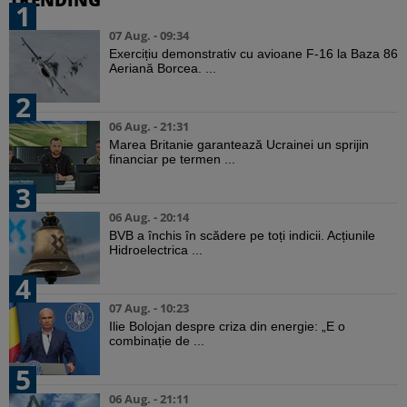
1
07 Aug. - 09:34
Exercițiu demonstrativ cu avioane F-16 la Baza 86
Aeriană Borcea. ...
2
06 Aug. - 21:31
Marea Britanie garantează Ucrainei un sprijin
financiar pe termen ...
3
06 Aug. - 20:14
BVB a închis în scădere pe toți indicii. Acțiunile
Hidroelectrica ...
4
07 Aug. - 10:23
Ilie Bolojan despre criza din energie: „E o
combinație de ...
5
06 Aug. - 21:11