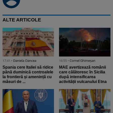
ALTE ARTICOLE
17:41 •
Daniela Oancea
16:55 •
Cornel Ghimeșan
Spania cere Italiei să ridice
MAE avertizează românii
până duminică controalele
care călătoresc în Sicilia
la frontieră și amenință cu
după intensificarea
măsuri de ...
activității vulcanului Etna