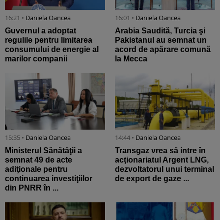
16:21 •
Daniela Oancea
16:01 •
Daniela Oancea
Guvernul a adoptat
Arabia Saudită, Turcia şi
regulile pentru limitarea
Pakistanul au semnat un
consumului de energie al
acord de apărare comună
marilor companii
la Mecca
15:35 •
Daniela Oancea
14:44 •
Daniela Oancea
Ministerul Sănătăţii a
Transgaz vrea să intre în
semnat 49 de acte
acţionariatul Argent LNG,
adiţionale pentru
dezvoltatorul unui terminal
continuarea investiţiilor
de export de gaze ...
din PNRR în ...