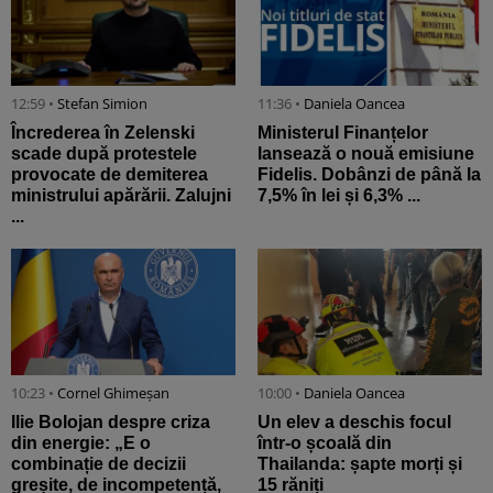
12:59 •
Stefan Simion
11:36 •
Daniela Oancea
Încrederea în Zelenski
Ministerul Finanțelor
scade după protestele
lansează o nouă emisiune
provocate de demiterea
Fidelis. Dobânzi de până la
ministrului apărării. Zalujni
7,5% în lei și 6,3% ...
...
10:23 •
Cornel Ghimeșan
10:00 •
Daniela Oancea
Ilie Bolojan despre criza
Un elev a deschis focul
din energie: „E o
într-o școală din
combinație de decizii
Thailanda: șapte morți și
greșite, de incompetență,
15 răniți