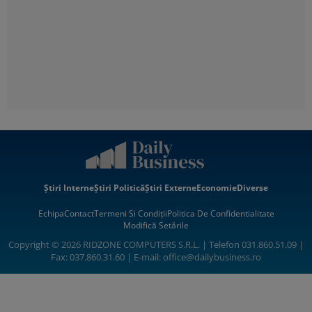
Știri Interne
Știri Politică
Știri Externe
Economie
Diverse
Echipa
Contact
Termeni Si Condiții
Politica De Confidentialitate
Modifică Setările
Copyright © 2026 RIDZONE COMPUTERS S.R.L. | Telefon 031.860.51.09 |
Fax: 037.860.31.60 | E-mail:
office@dailybusiness.ro