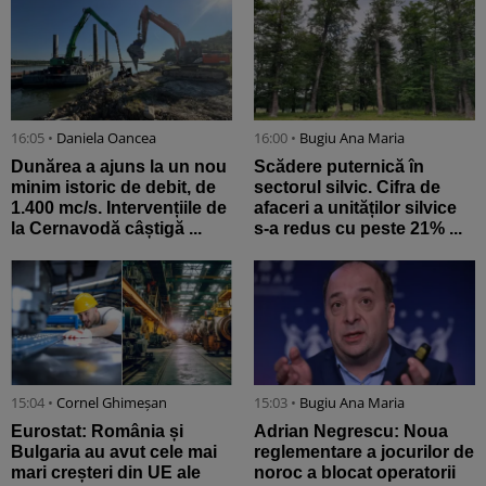
16:05 •
Daniela Oancea
16:00 •
Bugiu ⁠Ana Maria
Dunărea a ajuns la un nou
Scădere puternică în
minim istoric de debit, de
sectorul silvic. Cifra de
1.400 mc/s. Intervențiile de
afaceri a unităților silvice
la Cernavodă câștigă ...
s-a redus cu peste 21% ...
15:04 •
Cornel Ghimeșan
15:03 •
Bugiu ⁠Ana Maria
Eurostat: România și
Adrian Negrescu: Noua
Bulgaria au avut cele mai
reglementare a jocurilor de
mari creșteri din UE ale
noroc a blocat operatorii