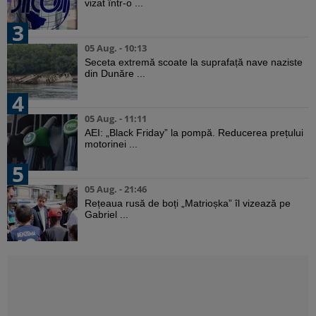
vizat într-o ...
3
05 Aug. - 10:13
Seceta extremă scoate la suprafață nave naziste
din Dunăre ...
4
05 Aug. - 11:11
AEI: „Black Friday” la pompă. Reducerea prețului
motorinei ...
5
05 Aug. - 21:46
Rețeaua rusă de boți „Matrioșka” îl vizează pe
Gabriel ...