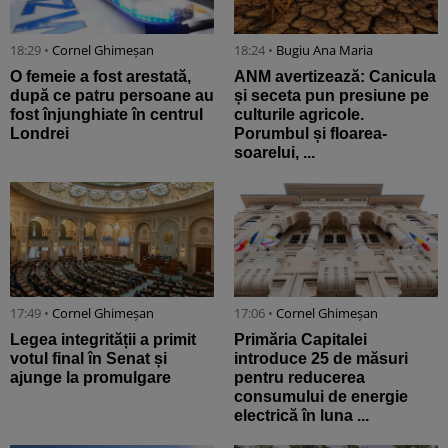
18:29 •
Cornel Ghimeșan
18:24 •
Bugiu ⁠Ana Maria
O femeie a fost arestată,
ANM avertizează: Canicula
după ce patru persoane au
și seceta pun presiune pe
fost înjunghiate în centrul
culturile agricole.
Londrei
Porumbul și floarea-
soarelui, ...
17:49 •
Cornel Ghimeșan
17:06 •
Cornel Ghimeșan
Legea integrității a primit
Primăria Capitalei
votul final în Senat și
introduce 25 de măsuri
ajunge la promulgare
pentru reducerea
consumului de energie
electrică în luna ...