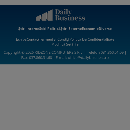
Știri Interne
Știri Politică
Știri Externe
Economie
Diverse
Echipa
Contact
Termeni Si Condiții
Politica De Confidentialitate
Modifică Setările
Copyright © 2026 RIDZONE COMPUTERS S.R.L. | Telefon 031.860.51.09 |
Fax: 037.860.31.60 | E-mail:
office@dailybusiness.ro