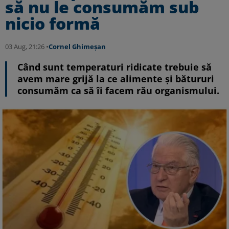
să nu le consumăm sub
nicio formă
03 Aug, 21:26 •
Cornel Ghimeșan
Când sunt temperaturi ridicate trebuie să
avem mare grijă la ce alimente și bătururi
consumăm ca să îi facem rău organismului.