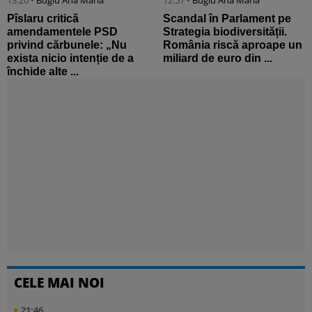
13:20 •
Bugiu ⁠Ana Maria
12:57 •
Bugiu ⁠Ana Maria
Pîslaru critică
Scandal în Parlament pe
amendamentele PSD
Strategia biodiversității.
privind cărbunele: „Nu
România riscă aproape un
exista nicio intenție de a
miliard de euro din ...
închide alte ...
CELE MAI NOI
21:46