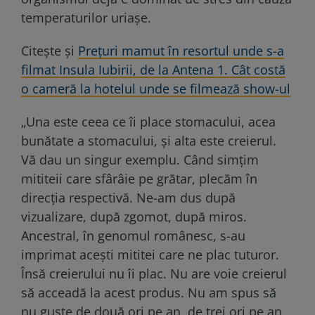
temperaturilor uriașe.
Citește și
Prețuri mamut în resortul unde s-a
filmat Insula Iubirii, de la Antena 1. Cât costă
o cameră la hotelul unde se filmează show-ul
„Una este ceea ce îi place stomacului, acea
bunătate a stomacului, și alta este creierul.
Vă dau un singur exemplu. Când simțim
mititeii care sfârâie pe grătar, plecăm în
direcția respectivă. Ne-am dus după
vizualizare, după zgomot, după miros.
Ancestral, în genomul românesc, s-au
imprimat acești mititei care ne plac tuturor.
Însă creierului nu îi plac. Nu are voie creierul
să acceadă la acest produs. Nu am spus să
nu guste de două ori pe an, de trei ori pe an,