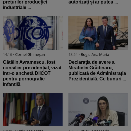
prețurilor producției
autorizați și ar putea ...
industriale ...
14:16 •
Cornel Ghimeșan
13:54 •
Bugiu ⁠Ana Maria
Cătălin Avramescu, fost
Declarația de avere a
consilier prezidențial, vizat
Mirabelei Grădinaru,
într-o anchetă DIICOT
publicată de Administrația
pentru pornografie
Prezidențială. Ce bunuri ...
infantilă