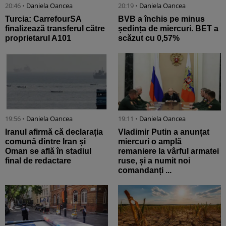
20:46 •
Daniela Oancea
20:19 •
Daniela Oancea
Turcia: CarrefourSA
BVB a închis pe minus
finalizează transferul către
ședința de miercuri. BET a
proprietarul A101
scăzut cu 0,57%
19:56 •
Daniela Oancea
19:11 •
Daniela Oancea
Iranul afirmă că declarația
Vladimir Putin a anunțat
comună dintre Iran și
miercuri o amplă
Oman se află în stadiul
remaniere la vârful armatei
final de redactare
ruse, și a numit noi
comandanți ...