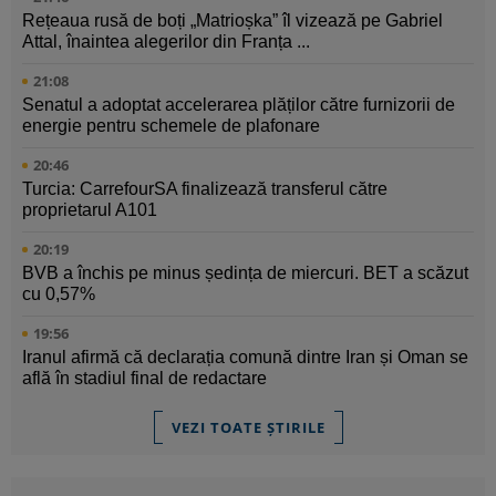
Rețeaua rusă de boți „Matrioșka” îl vizează pe Gabriel
Attal, înaintea alegerilor din Franța ...
21:08
Senatul a adoptat accelerarea plăților către furnizorii de
energie pentru schemele de plafonare
20:46
Turcia: CarrefourSA finalizează transferul către
proprietarul A101
20:19
BVB a închis pe minus ședința de miercuri. BET a scăzut
cu 0,57%
19:56
Iranul afirmă că declarația comună dintre Iran și Oman se
află în stadiul final de redactare
VEZI TOATE ȘTIRILE