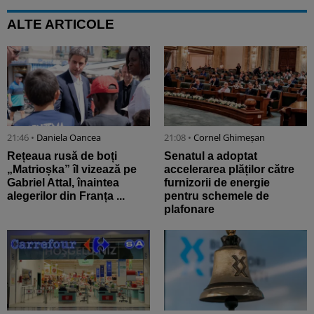
ALTE ARTICOLE
21:46 •
Daniela Oancea
21:08 •
Cornel Ghimeșan
Rețeaua rusă de boți
Senatul a adoptat
„Matrioșka” îl vizează pe
accelerarea plăților către
Gabriel Attal, înaintea
furnizorii de energie
alegerilor din Franța ...
pentru schemele de
plafonare