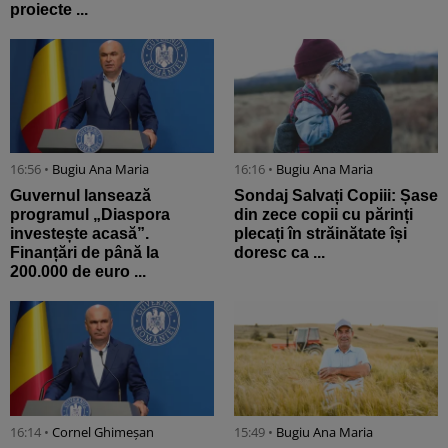
proiecte ...
16:56 •
Bugiu ⁠Ana Maria
16:16 •
Bugiu ⁠Ana Maria
Guvernul lansează
Sondaj Salvați Copiii: Șase
programul „Diaspora
din zece copii cu părinți
investește acasă”.
plecați în străinătate își
Finanțări de până la
doresc ca ...
200.000 de euro ...
16:14 •
Cornel Ghimeșan
15:49 •
Bugiu ⁠Ana Maria