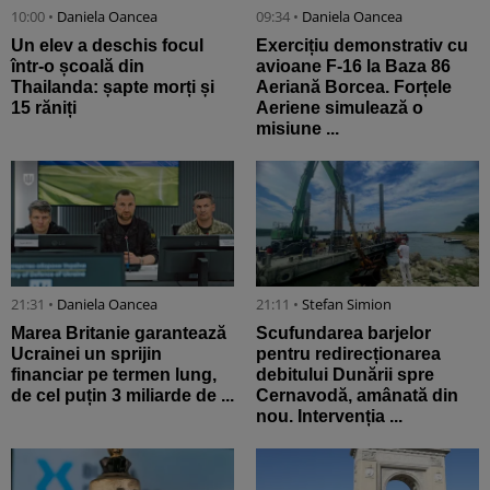
10:00 •
Daniela Oancea
09:34 •
Daniela Oancea
Un elev a deschis focul
Exercițiu demonstrativ cu
într-o școală din
avioane F-16 la Baza 86
Thailanda: șapte morți și
Aeriană Borcea. Forțele
15 răniți
Aeriene simulează o
misiune ...
21:31 •
Daniela Oancea
21:11 •
Stefan Simion
Marea Britanie garantează
Scufundarea barjelor
Ucrainei un sprijin
pentru redirecționarea
financiar pe termen lung,
debitului Dunării spre
de cel puțin 3 miliarde de ...
Cernavodă, amânată din
nou. Intervenția ...