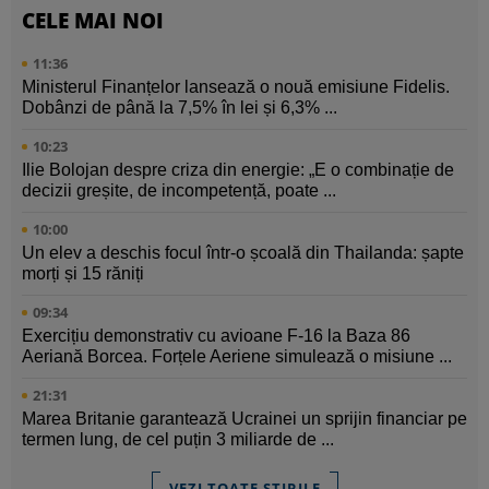
CELE MAI NOI
11:36
Ministerul Finanțelor lansează o nouă emisiune Fidelis.
Dobânzi de până la 7,5% în lei și 6,3% ...
10:23
Ilie Bolojan despre criza din energie: „E o combinație de
decizii greșite, de incompetență, poate ...
10:00
Un elev a deschis focul într-o școală din Thailanda: șapte
morți și 15 răniți
09:34
Exercițiu demonstrativ cu avioane F-16 la Baza 86
Aeriană Borcea. Forțele Aeriene simulează o misiune ...
21:31
Marea Britanie garantează Ucrainei un sprijin financiar pe
termen lung, de cel puțin 3 miliarde de ...
VEZI TOATE ȘTIRILE