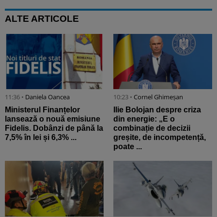
ALTE ARTICOLE
11:36 •
Daniela Oancea
10:23 •
Cornel Ghimeșan
Ministerul Finanțelor
Ilie Bolojan despre criza
lansează o nouă emisiune
din energie: „E o
Fidelis. Dobânzi de până la
combinație de decizii
7,5% în lei și 6,3% ...
greșite, de incompetență,
poate ...