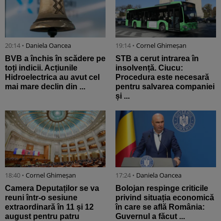
20:14 •
Daniela Oancea
19:14 •
Cornel Ghimeșan
BVB a închis în scădere pe
STB a cerut intrarea în
toți indicii. Acțiunile
insolvență. Ciucu:
Hidroelectrica au avut cel
Procedura este necesară
mai mare declin din ...
pentru salvarea companiei
și ...
18:40 •
Cornel Ghimeșan
17:24 •
Daniela Oancea
Camera Deputaților se va
Bolojan respinge criticile
reuni într-o sesiune
privind situația economică
extraordinară în 11 și 12
în care se află România:
august pentru patru
Guvernul a făcut ...