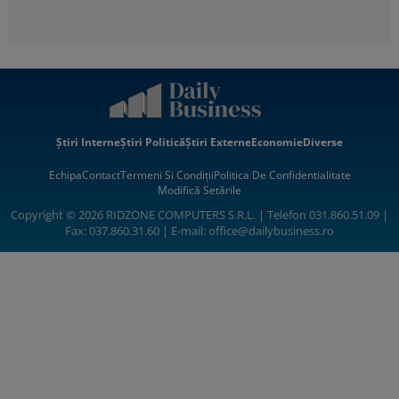
Știri Interne
Știri Politică
Știri Externe
Economie
Diverse
Echipa
Contact
Termeni Si Condiții
Politica De Confidentialitate
Modifică Setările
Copyright © 2026 RIDZONE COMPUTERS S.R.L. | Telefon 031.860.51.09 |
Fax: 037.860.31.60 | E-mail:
office@dailybusiness.ro