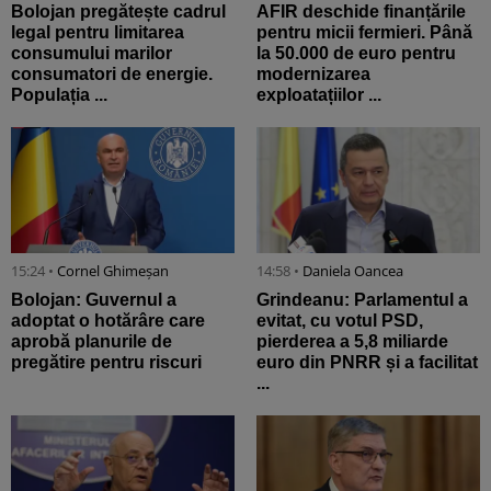
Bolojan pregătește cadrul
AFIR deschide finanțările
legal pentru limitarea
pentru micii fermieri. Până
consumului marilor
la 50.000 de euro pentru
consumatori de energie.
modernizarea
Populația ...
exploatațiilor ...
15:24 •
Cornel Ghimeșan
14:58 •
Daniela Oancea
Bolojan: Guvernul a
Grindeanu: Parlamentul a
adoptat o hotărâre care
evitat, cu votul PSD,
aprobă planurile de
pierderea a 5,8 miliarde
pregătire pentru riscuri
euro din PNRR și a facilitat
...