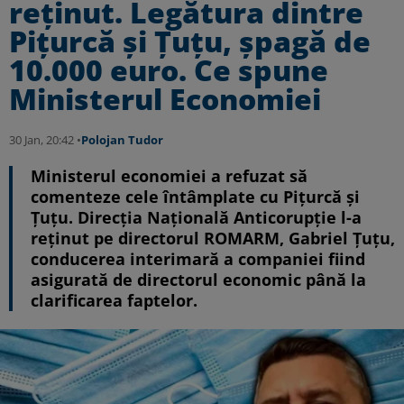
reținut. Legătura dintre
Pițurcă și Țuțu, șpagă de
10.000 euro. Ce spune
Ministerul Economiei
30 Jan, 20:42 •
Polojan Tudor
Ministerul economiei a refuzat să
comenteze cele întâmplate cu Pițurcă și
Țuțu. Direcția Națională Anticorupție l-a
reținut pe directorul ROMARM, Gabriel Țuțu,
conducerea interimară a companiei fiind
asigurată de directorul economic până la
clarificarea faptelor.