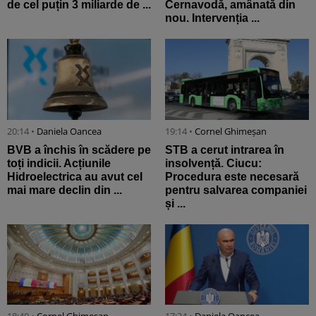
de cel puțin 3 miliarde de ...
Cernavodă, amânată din
nou. Intervenția ...
20:14 •
Daniela Oancea
19:14 •
Cornel Ghimeșan
BVB a închis în scădere pe
STB a cerut intrarea în
toți indicii. Acțiunile
insolvență. Ciucu:
Hidroelectrica au avut cel
Procedura este necesară
mai mare declin din ...
pentru salvarea companiei
și ...