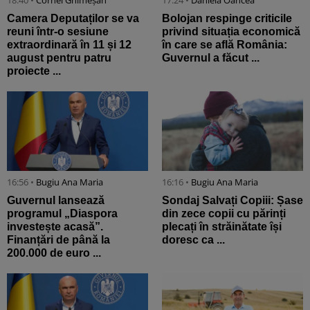
18:40 •
Cornel Ghimeșan
17:24 •
Daniela Oancea
Camera Deputaților se va
Bolojan respinge criticile
reuni într-o sesiune
privind situația economică
extraordinară în 11 și 12
în care se află România:
august pentru patru
Guvernul a făcut ...
proiecte ...
16:56 •
Bugiu ⁠Ana Maria
16:16 •
Bugiu ⁠Ana Maria
Guvernul lansează
Sondaj Salvați Copiii: Șase
programul „Diaspora
din zece copii cu părinți
investește acasă”.
plecați în străinătate își
Finanțări de până la
doresc ca ...
200.000 de euro ...