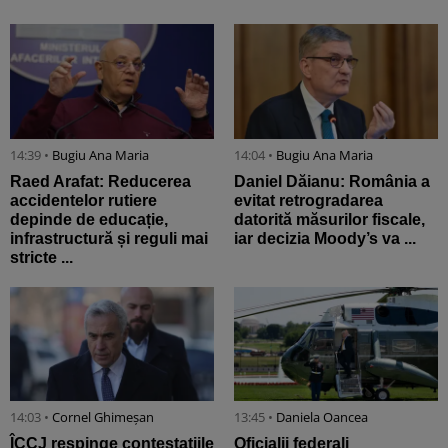
14:39 •
Bugiu ⁠Ana Maria
14:04 •
Bugiu ⁠Ana Maria
Raed Arafat: Reducerea
Daniel Dăianu: România a
accidentelor rutiere
evitat retrogradarea
depinde de educație,
datorită măsurilor fiscale,
infrastructură și reguli mai
iar decizia Moody’s va ...
stricte ...
14:03 •
Cornel Ghimeșan
13:45 •
Daniela Oancea
ÎCCJ respinge contestațiile
Oficialii federali