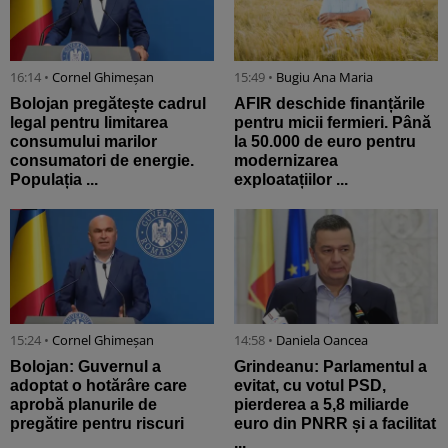
16:14 •
Cornel Ghimeșan
15:49 •
Bugiu ⁠Ana Maria
Bolojan pregătește cadrul
AFIR deschide finanțările
legal pentru limitarea
pentru micii fermieri. Până
consumului marilor
la 50.000 de euro pentru
consumatori de energie.
modernizarea
Populația ...
exploatațiilor ...
15:24 •
Cornel Ghimeșan
14:58 •
Daniela Oancea
Bolojan: Guvernul a
Grindeanu: Parlamentul a
adoptat o hotărâre care
evitat, cu votul PSD,
aprobă planurile de
pierderea a 5,8 miliarde
pregătire pentru riscuri
euro din PNRR și a facilitat
...