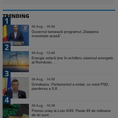
TRENDING
1
06 Aug. - 16:56
Guvernul lansează programul „Diaspora
investește acasă”. ...
2
06 Aug. - 12:48
Energia solară ține în echilibru sistemul energetic
al României, ...
3
06 Aug. - 14:58
Grindeanu: Parlamentul a evitat, cu votul PSD,
pierderea a 5,8 ...
4
06 Aug. - 10:38
Premiu uriaș la Loto 6/49. Peste 49 de milioane
de lei sunt ...