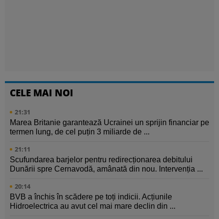
CELE MAI NOI
21:31
Marea Britanie garantează Ucrainei un sprijin financiar pe
termen lung, de cel puțin 3 miliarde de ...
21:11
Scufundarea barjelor pentru redirecționarea debitului
Dunării spre Cernavodă, amânată din nou. Intervenția ...
20:14
BVB a închis în scădere pe toți indicii. Acțiunile
Hidroelectrica au avut cel mai mare declin din ...