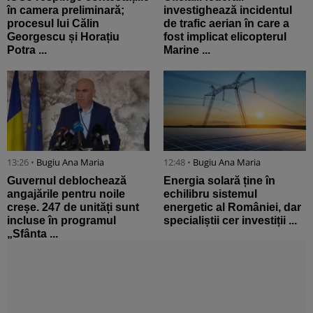
în camera preliminară;
investighează incidentul
procesul lui Călin
de trafic aerian în care a
Georgescu și Horațiu
fost implicat elicopterul
Potra ...
Marine ...
13:26 •
Bugiu ⁠Ana Maria
12:48 •
Bugiu ⁠Ana Maria
Guvernul deblochează
Energia solară ține în
angajările pentru noile
echilibru sistemul
creșe. 247 de unități sunt
energetic al României, dar
incluse în programul
specialiștii cer investiții ...
„Sfânta ...