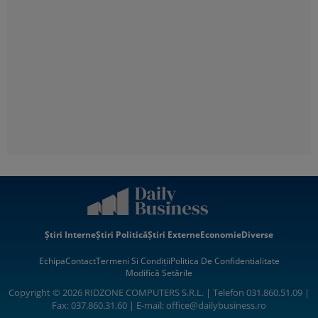
Știri Interne
Știri Politică
Știri Externe
Economie
Diverse
Echipa
Contact
Termeni Si Condiții
Politica De Confidentialitate
Modifică Setările
Copyright © 2026 RIDZONE COMPUTERS S.R.L. | Telefon 031.860.51.09 |
Fax: 037.860.31.60 | E-mail:
office@dailybusiness.ro