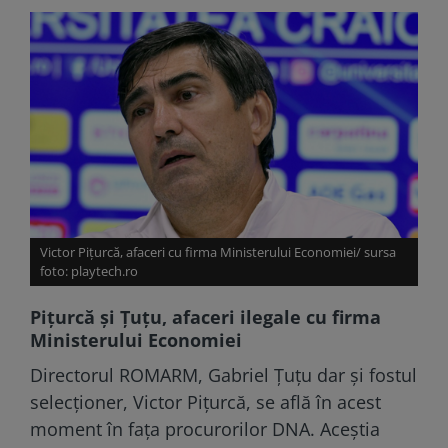
Victor Pițurcă, afaceri cu firma Ministerului Economiei/ sursa
foto: playtech.ro
Pițurcă și Țuțu, afaceri ilegale cu firma
Ministerului Economiei
Directorul ROMARM, Gabriel Țuțu dar și fostul
selecționer, Victor Pițurcă, se află în acest
moment în fața procurorilor DNA. Aceștia