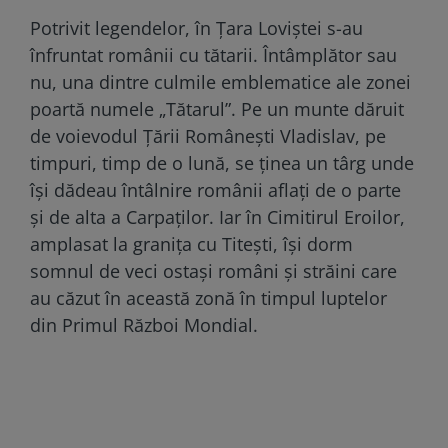
Potrivit legendelor, în Țara Loviștei s-au
înfruntat românii cu tătarii. Întâmplător sau
nu, una dintre culmile emblematice ale zonei
poartă numele „Tătarul”. Pe un munte dăruit
de voievodul Țării Românești Vladislav, pe
timpuri, timp de o lună, se ținea un târg unde
își dădeau întâlnire românii aflați de o parte
și de alta a Carpaților. Iar în Cimitirul Eroilor,
amplasat la granița cu Titești, își dorm
somnul de veci ostași români și străini care
au căzut în această zonă în timpul luptelor
din Primul Război Mondial.