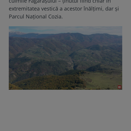
culmile Făgărașului – ținutul fiind chiar în
extremitatea vestică a acestor înălțimi, dar și
Parcul Național Cozia.