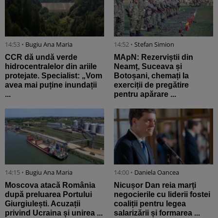
14:53 •
Bugiu ⁠Ana Maria
14:52 •
Stefan Simion
CCR dă undă verde
MApN: Rezerviștii din
hidrocentralelor din ariile
Neamț, Suceava și
protejate. Specialist: „Vom
Botoșani, chemați la
avea mai puține inundații
exerciții de pregătire
...
pentru apărare ...
14:15 •
Bugiu ⁠Ana Maria
14:00 •
Daniela Oancea
Moscova atacă România
Nicușor Dan reia marți
după preluarea Portului
negocierile cu liderii fostei
Giurgiulești. Acuzații
coaliții pentru legea
privind Ucraina și unirea ...
salarizării și formarea ...