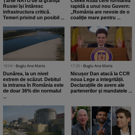
Țările NATO de la granița
Cseke Attila cere formarea
Rusiei își întăresc
rapidă a unui nou Guvern:
infrastructura critică.
„România are nevoie de o
Temeri privind un posibil ...
coaliție mare pentru ...
18:04 •
Bugiu ⁠Ana Maria
17:35 •
Bugiu ⁠Ana Maria
Dunărea, la un nivel
Nicușor Dan atacă la CCR
extrem de scăzut. Debitul
noua Lege a integrității.
la intrarea în România este
Declarațiile de avere ale
de doar 36% din normalul
partenerilor și mandatele ...
...