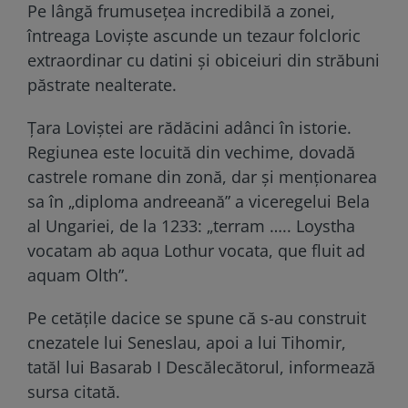
Pe lângă frumusețea incredibilă a zonei,
întreaga Loviște ascunde un tezaur folcloric
extraordinar cu datini și obiceiuri din străbuni
păstrate nealterate.
Țara Loviștei are rădăcini adânci în istorie.
Regiunea este locuită din vechime, dovadă
castrele romane din zonă, dar și menționarea
sa în „diploma andreeană” a viceregelui Bela
al Ungariei, de la 1233: „terram ….. Loystha
vocatam ab aqua Lothur vocata, que fluit ad
aquam Olth”.
Pe cetățile dacice se spune că s-au construit
cnezatele lui Seneslau, apoi a lui Tihomir,
tatăl lui Basarab I Descălecătorul, informează
sursa citată.