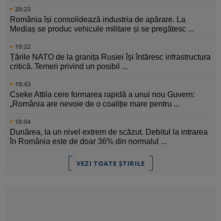
20:23
România își consolidează industria de apărare. La
Mediaș se produc vehicule militare și se pregătesc ...
19:22
Țările NATO de la granița Rusiei își întăresc infrastructura
critică. Temeri privind un posibil ...
18:43
Cseke Attila cere formarea rapidă a unui nou Guvern:
„România are nevoie de o coaliție mare pentru ...
18:04
Dunărea, la un nivel extrem de scăzut. Debitul la intrarea
în România este de doar 36% din normalul ...
VEZI TOATE ȘTIRILE