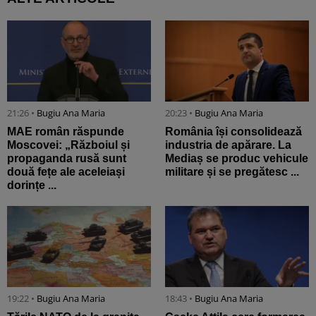
21:26 •
Bugiu ⁠Ana Maria
20:23 •
Bugiu ⁠Ana Maria
MAE român răspunde
România își consolidează
Moscovei: „Războiul și
industria de apărare. La
propaganda rusă sunt
Mediaș se produc vehicule
două fețe ale aceleiași
militare și se pregătesc ...
dorințe ...
19:22 •
Bugiu ⁠Ana Maria
18:43 •
Bugiu ⁠Ana Maria