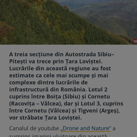
A treia secțiune din Autostrada Sibiu–
Pitești va trece prin Țara Loviștei.
Lucrările din această regiune au fost
estimate ca cele mai scumpe și mai
complexe dintre lucrările de
infrastructură din România. Lotul 2
cuprins între Boița (Sibiu) și Cornetu
(Racovița – Vâlcea), dar și Lotul 3, cuprins
între Cornetu (Vâlcea) și Tigveni (Argeș),
vor străbate Țara Loviștei.
Canalul de youtube
„Drone and Nature”
a
surprins imagini uluitoare din această