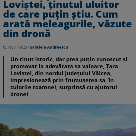
Loviștei, ținutul uluitor
de care puțin știu. Cum
arată meleagurile, văzute
din dronă
05 Nov, 19:23 •
Gabriela Andreescu
Un ținut istoric, dar prea puțin cunoscut și
promovat la adevărata sa valoare, Țara
Loviștei, din nordul județului Vâlcea,
impresionează prin frumusețea sa, în
culorile toamnei, surprinsă cu ajutorul
dronei