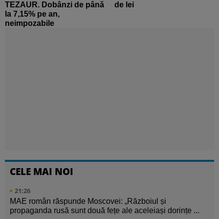
TEZAUR. Dobânzi de până
de lei
la 7,15% pe an,
neimpozabile
CELE MAI NOI
21:26
MAE român răspunde Moscovei: „Războiul și
propaganda rusă sunt două fețe ale aceleiași dorințe ...