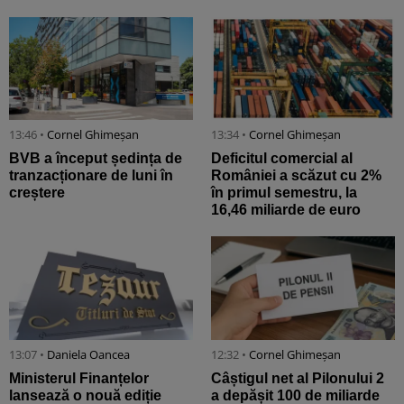
13:46 •
Cornel Ghimeșan
13:34 •
Cornel Ghimeșan
BVB a început ședința de
Deficitul comercial al
tranzacționare de luni în
României a scăzut cu 2%
creștere
în primul semestru, la
16,46 miliarde de euro
13:07 •
Daniela Oancea
12:32 •
Cornel Ghimeșan
Ministerul Finanțelor
Câștigul net al Pilonului 2
lansează o nouă ediție
a depășit 100 de miliarde