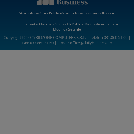
Știri Interne
Știri Politică
Știri Externe
Economie
Diverse
Echipa
Contact
Termeni Si Condiții
Politica De Confidentialitate
Modifică Setările
Copyright © 2026 RIDZONE COMPUTERS S.R.L. | Telefon 031.860.51.09 |
Fax: 037.860.31.60 | E-mail:
office@dailybusiness.ro