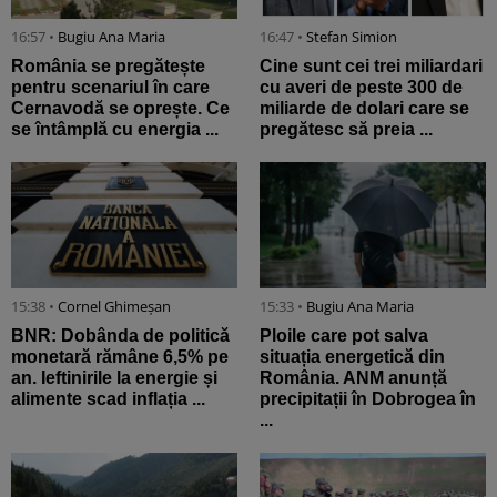
16:57 •
Bugiu ⁠Ana Maria
16:47 •
Stefan Simion
România se pregătește
Cine sunt cei trei miliardari
pentru scenariul în care
cu averi de peste 300 de
Cernavodă se oprește. Ce
miliarde de dolari care se
se întâmplă cu energia ...
pregătesc să preia ...
15:38 •
Cornel Ghimeșan
15:33 •
Bugiu ⁠Ana Maria
BNR: Dobânda de politică
Ploile care pot salva
monetară rămâne 6,5% pe
situația energetică din
an. Ieftinirile la energie și
România. ANM anunță
alimente scad inflația ...
precipitații în Dobrogea în
...