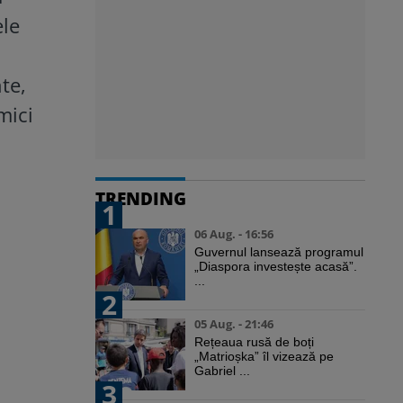
ele
te,
mici
TRENDING
1
06 Aug. - 16:56
Guvernul lansează programul
„Diaspora investește acasă”.
...
2
05 Aug. - 21:46
Rețeaua rusă de boți
„Matrioșka” îl vizează pe
Gabriel ...
3