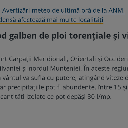
:
Avertizări meteo de ultimă oră de la ANM.
 densă afectează mai multe localități
 galben de ploi torențiale și vi
nt Carpații Meridionali, Orientali și Occident
lvaniei și nordul Munteniei. În aceste regiu
 vântul va sufla cu putere, atingând viteze 
ar precipitațiile pot fi abundente, între 15 ș
cantități izolate ce pot depăși 30 l/mp.