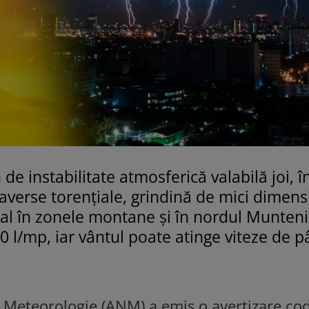
e instabilitate atmosferică valabilă joi, î
 averse torențiale, grindină de mici dimens
ecial în zonele montane și în nordul Munteni
30 l/mp, iar vântul poate atinge viteze de p
 Meteorologie (ANM) a emis o avertizare co