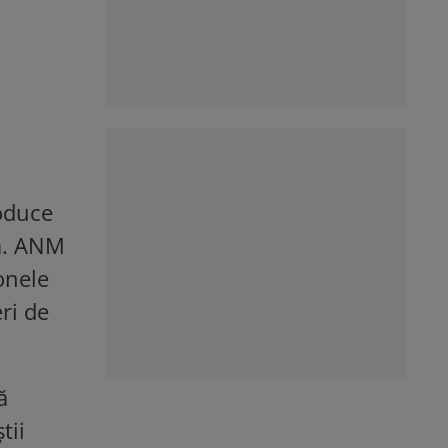
oduce
ră. ANM
onele
ri de
ă
tii