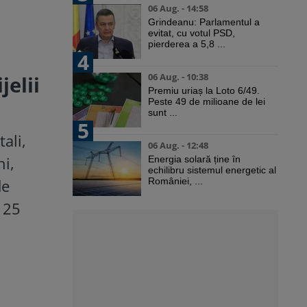
06 Aug. - 14:58
Grindeanu: Parlamentul a
evitat, cu votul PSD,
pierderea a 5,8 ...
4
06 Aug. - 10:38
jelii
Premiu uriaș la Loto 6/49.
Peste 49 de milioane de lei
sunt ...
5
ali,
06 Aug. - 12:48
ni,
Energia solară ține în
echilibru sistemul energetic al
de
României, ...
i 25