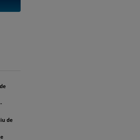
 de
-
liu de
ne