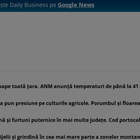
te Daily Business pe
Google News
roape toată țara. ANM anunță temperaturi de până la 41
a pun presiune pe culturile agricole. Porumbul și floarea
nă și furtuni puternice în mai multe județe. Cod portoca
vijelii și grindină în cea mai mare parte a zonelor monta