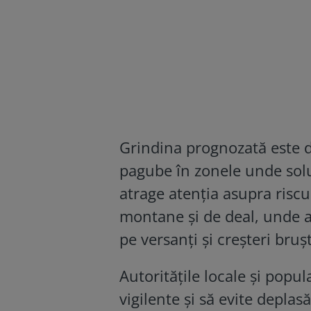
Grindina prognozată este 
pagube în zonele unde solu
atrage atenția asupra riscu
montane și de deal, unde a
pe versanți și creșteri brușt
Autoritățile locale și popu
vigilente și să evite deplas