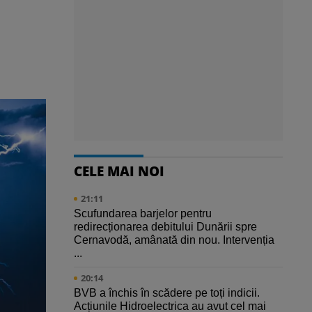
CELE MAI NOI
21:11
Scufundarea barjelor pentru
redirecționarea debitului Dunării spre
Cernavodă, amânată din nou. Intervenția
...
20:14
BVB a închis în scădere pe toți indicii.
Acțiunile Hidroelectrica au avut cel mai