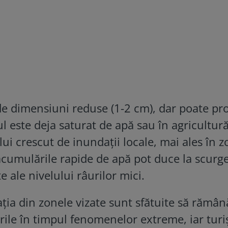
de dimensiuni reduse (1-2 cm), dar poate pr
l este deja saturat de apă sau în agricultu
lui crescut de inundații locale, mai ales în z
cumulările rapide de apă pot duce la scurge
e ale nivelului râurilor mici.
lația din zonele vizate sunt sfătuite să rămân
ările în timpul fenomenelor extreme, iar turiș