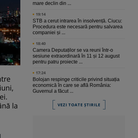
mare declin din ...
19:14
STB a cerut intrarea în insolvență. Ciucu:
Procedura este necesară pentru salvarea
companiei și ...
18:40
Camera Deputaților se va reuni într-o
sesiune extraordinară în 11 și 12 august
pentru patru proiecte ...
17:24
ntre
Bolojan respinge criticile privind situația
economică în care se află România:
iuni,
Guvernul a făcut ...
ei.
ână la
VEZI TOATE ȘTIRILE
d