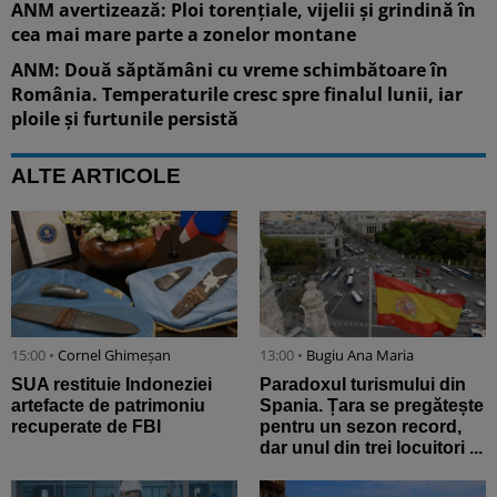
ANM avertizează: Ploi torențiale, vijelii și grindină în
cea mai mare parte a zonelor montane
ANM: Două săptămâni cu vreme schimbătoare în
România. Temperaturile cresc spre finalul lunii, iar
ploile și furtunile persistă
ALTE ARTICOLE
15:00 •
Cornel Ghimeșan
13:00 •
Bugiu ⁠Ana Maria
SUA restituie Indoneziei
Paradoxul turismului din
artefacte de patrimoniu
Spania. Țara se pregătește
recuperate de FBI
pentru un sezon record,
dar unul din trei locuitori ...