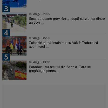
3
08 Aug. - 21:30
Șase persoane grav rănite, după coliziunea dintre
un tren ...
4
08 Aug. - 15:30
Zelenski, după întâlnirea cu Vučić: Trebuie să
avem totul ...
5
09 Aug. - 13:00
Paradoxul turismului din Spania. Țara se
pregătește pentru ...