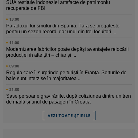
SUA restituie Indoneziei artefacte de patrimoniu
recuperate de FBI
13:00
Paradoxul turismului din Spania. Țara se pregătește
pentru un sezon record, dar unul din trei locuitori ...
11:00
Modernizarea fabricilor poate depăși avantajele relocării
producției în alte țări – chiar și ...
09:00
Regula care îi surprinde pe turiști în Franța. Șorturile de
baie sunt interzise în majoritatea ...
21:30
Șase persoane grav rănite, după coliziunea dintre un tren
de marfă și unul de pasageri în Croația
VEZI TOATE ȘTIRILE