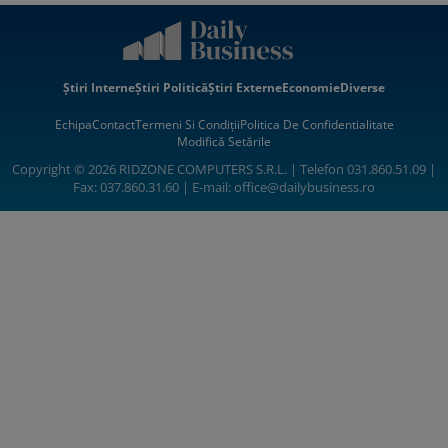
Știri Interne
Știri Politică
Știri Externe
Economie
Diverse
Echipa
Contact
Termeni Si Condiții
Politica De Confidentialitate
Modifică Setările
Copyright © 2026 RIDZONE COMPUTERS S.R.L. | Telefon 031.860.51.09 |
Fax: 037.860.31.60 | E-mail:
office@dailybusiness.ro