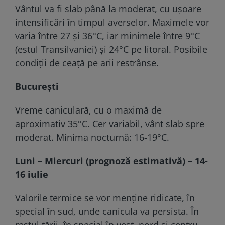
Vântul va fi slab până la moderat, cu ușoare
intensificări în timpul averselor. Maximele vor
varia între 27 și 36°C, iar minimele între 9°C
(estul Transilvaniei) și 24°C pe litoral. Posibile
condiții de ceață pe arii restrânse.
București
Vreme caniculară, cu o maximă de
aproximativ 35°C. Cer variabil, vânt slab spre
moderat. Minima nocturnă: 16-19°C.
Luni – Miercuri (prognoză estimativă) – 14-
16 iulie
Valorile termice se vor menține ridicate, în
special în sud, unde canicula va persista. În
restul țării, în special în vest, nord și centru,