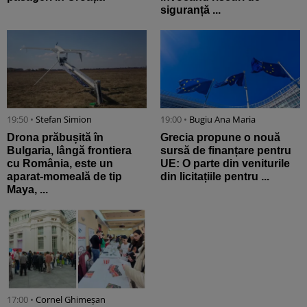
siguranță ...
19:50 •
Stefan Simion
19:00 •
Bugiu ⁠Ana Maria
Drona prăbușită în
Grecia propune o nouă
Bulgaria, lângă frontiera
sursă de finanțare pentru
cu România, este un
UE: O parte din veniturile
aparat-momeală de tip
din licitațiile pentru ...
Maya, ...
17:00 •
Cornel Ghimeșan