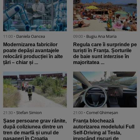
11:00 •
Daniela Oancea
09:00 •
Bugiu ⁠Ana Maria
Modernizarea fabricilor
Regula care îi surprinde pe
poate depăși avantajele
turiști în Franța. Șorturile
relocării producției în alte
de baie sunt interzise în
țări – chiar și ...
majoritatea ...
21:30 •
Stefan Simion
21:00 •
Cornel Ghimeșan
Șase persoane grav rănite,
Franța blochează
după coliziunea dintre un
autorizarea modelului Full
tren de marfă și unul de
Self-Driving al Tesla,
pasageri în Croația
invocând riscuri de