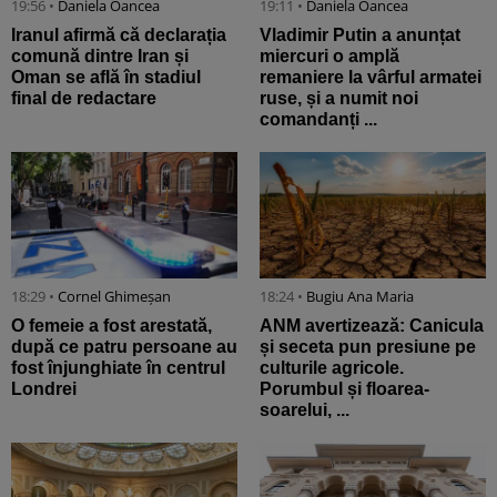
19:56 •
Daniela Oancea
19:11 •
Daniela Oancea
Iranul afirmă că declarația
Vladimir Putin a anunțat
comună dintre Iran și
miercuri o amplă
Oman se află în stadiul
remaniere la vârful armatei
final de redactare
ruse, și a numit noi
comandanți ...
18:29 •
Cornel Ghimeșan
18:24 •
Bugiu ⁠Ana Maria
O femeie a fost arestată,
ANM avertizează: Canicula
după ce patru persoane au
și seceta pun presiune pe
fost înjunghiate în centrul
culturile agricole.
Londrei
Porumbul și floarea-
soarelui, ...