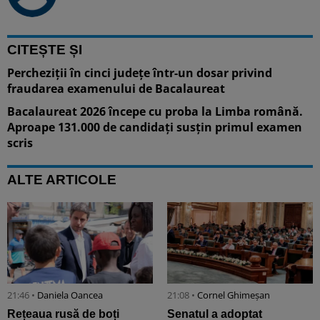
CITEȘTE ȘI
Percheziții în cinci județe într-un dosar privind
fraudarea examenului de Bacalaureat
Bacalaureat 2026 începe cu proba la Limba română.
Aproape 131.000 de candidați susțin primul examen
scris
ALTE ARTICOLE
21:46 •
Daniela Oancea
21:08 •
Cornel Ghimeșan
Rețeaua rusă de boți
Senatul a adoptat