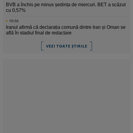
BVB a închis pe minus ședința de miercuri. BET a scăzut
cu 0,57%
19:56
Iranul afirmă că declarația comună dintre Iran și Oman se
află în stadiul final de redactare
VEZI TOATE ȘTIRILE