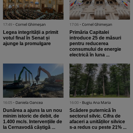
17:49 •
Cornel Ghimeșan
17:06 •
Cornel Ghimeșan
Legea integrității a primit
Primăria Capitalei
votul final în Senat și
introduce 25 de măsuri
ajunge la promulgare
pentru reducerea
consumului de energie
electrică în luna ...
16:05 •
Daniela Oancea
16:00 •
Bugiu ⁠Ana Maria
Dunărea a ajuns la un nou
Scădere puternică în
minim istoric de debit, de
sectorul silvic. Cifra de
1.400 mc/s. Intervențiile de
afaceri a unităților silvice
la Cernavodă câștigă ...
s-a redus cu peste 21% ...