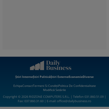
Știri Interne
Știri Politică
Știri Externe
Economie
Diverse
Echipa
Contact
Termeni Si Condiții
Politica De Confidentialitate
Modifică Setările
Copyright © 2026 RIDZONE COMPUTERS S.R.L. | Telefon 031.860.51.09 |
Fax: 037.860.31.60 | E-mail:
office@dailybusiness.ro