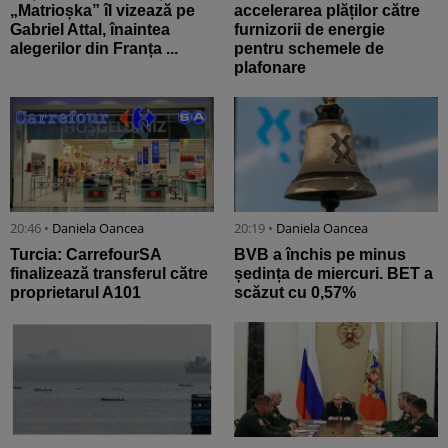
„Matrioșka” îl vizează pe
accelerarea plăților către
Gabriel Attal, înaintea
furnizorii de energie
alegerilor din Franța ...
pentru schemele de
plafonare
20:46 •
Daniela Oancea
20:19 •
Daniela Oancea
Turcia: CarrefourSA
BVB a închis pe minus
finalizează transferul către
ședința de miercuri. BET a
proprietarul A101
scăzut cu 0,57%