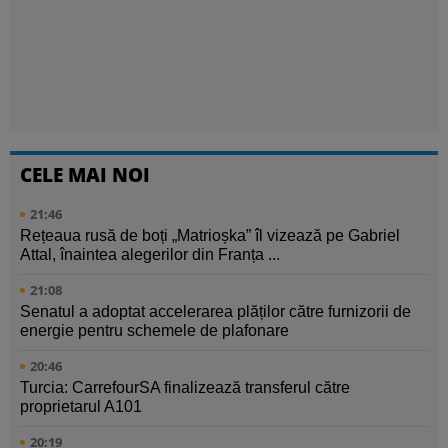
CELE MAI NOI
21:46
Rețeaua rusă de boți „Matrioșka” îl vizează pe Gabriel
Attal, înaintea alegerilor din Franța ...
21:08
Senatul a adoptat accelerarea plăților către furnizorii de
energie pentru schemele de plafonare
20:46
Turcia: CarrefourSA finalizează transferul către
proprietarul A101
20:19