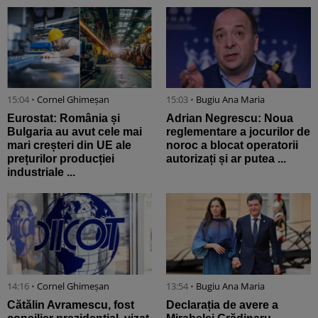
15:04 •
Cornel Ghimeșan
15:03 •
Bugiu ⁠Ana Maria
Eurostat: România și
Adrian Negrescu: Noua
Bulgaria au avut cele mai
reglementare a jocurilor de
mari creșteri din UE ale
noroc a blocat operatorii
prețurilor producției
autorizați și ar putea ...
industriale ...
14:16 •
Cornel Ghimeșan
13:54 •
Bugiu ⁠Ana Maria
Cătălin Avramescu, fost
Declarația de avere a