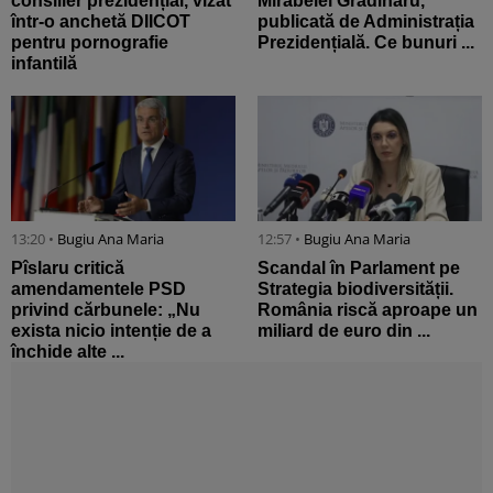
consilier prezidențial, vizat
Mirabelei Grădinaru,
într-o anchetă DIICOT
publicată de Administrația
pentru pornografie
Prezidențială. Ce bunuri ...
infantilă
13:20 •
Bugiu ⁠Ana Maria
12:57 •
Bugiu ⁠Ana Maria
Pîslaru critică
Scandal în Parlament pe
amendamentele PSD
Strategia biodiversității.
privind cărbunele: „Nu
România riscă aproape un
exista nicio intenție de a
miliard de euro din ...
închide alte ...