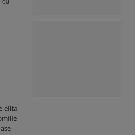
r cu
 elita
omiile
oase