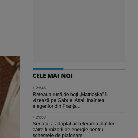
CELE MAI NOI
21:46
Rețeaua rusă de boți „Matrioșka” îl
vizează pe Gabriel Attal, înaintea
alegerilor din Franța ...
21:08
Senatul a adoptat accelerarea plăților
către furnizorii de energie pentru
schemele de plafonare