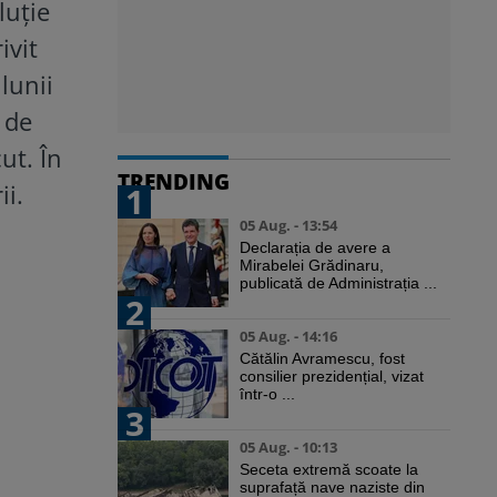
luție
ivit
lunii
 de
ut. În
TRENDING
ii.
1
05 Aug. - 13:54
Declarația de avere a
Mirabelei Grădinaru,
publicată de Administrația ...
2
05 Aug. - 14:16
Cătălin Avramescu, fost
consilier prezidențial, vizat
într-o ...
3
05 Aug. - 10:13
Seceta extremă scoate la
suprafață nave naziste din