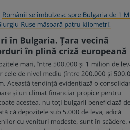
:
Românii se îmbulzesc spre Bulgaria de 1 M
iurgiu-Ruse măsoară patru kilometri!
ri în Bulgaria. Țara vecină
rduri în plină criză europeană
ozitele mari, între 500.000 și 1 milion de lev
r cele de nivel mediu (între 200.000 și 500.
itm. Această tendință evidențiază o consolida
are și un climat financiar propice pentru
oate acestea, nu toți bulgarii beneficiază d
ată că depozitele sub 5.000 de leva, adică
enilor cu venituri modeste, sunt în scădere,