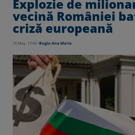
Explozie de milionar
vecină României bat
criză europeană
16 May, 15:45 •
Bugiu ⁠Ana Maria