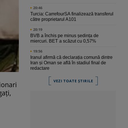
20:46
Turcia: CarrefourSA finalizează transferul
către proprietarul A101
20:19
BVB a închis pe minus ședința de
miercuri. BET a scăzut cu 0,57%
19:56
Iranul afirmă că declarația comună dintre
Iran și Oman se află în stadiul final de
redactare
VEZI TOATE ȘTIRILE
ionari
ați,