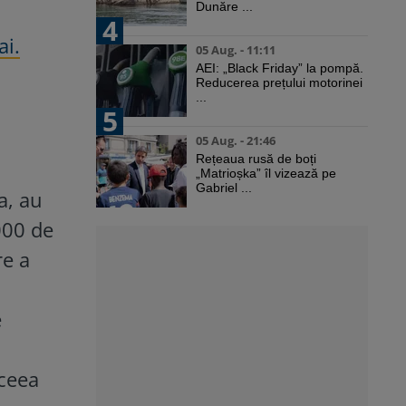
Dunăre ...
4
ai.
05 Aug. - 11:11
AEI: „Black Friday” la pompă.
Reducerea prețului motorinei
...
5
05 Aug. - 21:46
Rețeaua rusă de boți
„Matrioșka” îl vizează pe
Gabriel ...
a, au
000 de
re a
e
 ceea