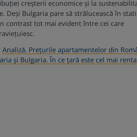
ribuției creșterii economice și la sustenabilit
. Deși Bulgaria pare să strălucească în statis
un contrast tot mai evident între cei care
raviețuiesc.
:
Analiză. Prețurile apartamentelor din Rom
ia și Bulgaria. În ce țară este cel mai rentab