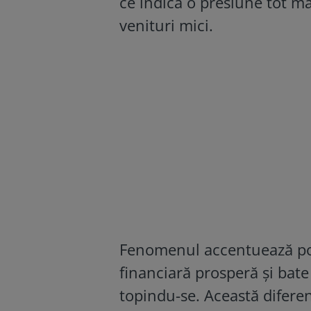
ce indică o presiune tot m
venituri mici.
Fenomenul accentuează pola
financiară prosperă și bate
topindu-se. Această difere