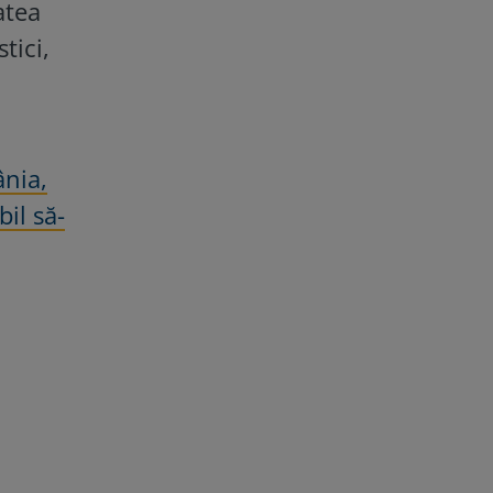
atea
tici,
ânia,
il să-