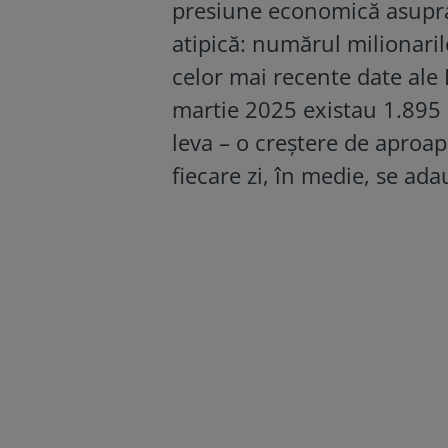
presiune economică asupra 
atipică: numărul milionarilo
celor mai recente date ale B
martie 2025 existau 1.895 
leva – o creștere de aproap
fiecare zi, în medie, se ada