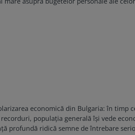
ai mare asupra bugetelor personale ale celo
rizarea economică din Bulgaria: în timp ce
 recorduri, populația generală își vede econ
nță profundă ridică semne de întrebare seri