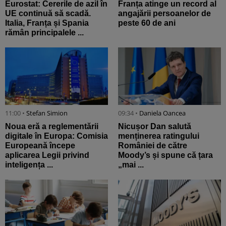
Eurostat: Cererile de azil în
Franța atinge un record al
UE continuă să scadă.
angajării persoanelor de
Italia, Franța și Spania
peste 60 de ani
rămân principalele ...
11:00 •
Stefan Simion
09:34 •
Daniela Oancea
Noua eră a reglementării
Nicușor Dan salută
digitale în Europa: Comisia
menținerea ratingului
Europeană începe
României de către
aplicarea Legii privind
Moody’s și spune că țara
inteligența ...
„mai ...