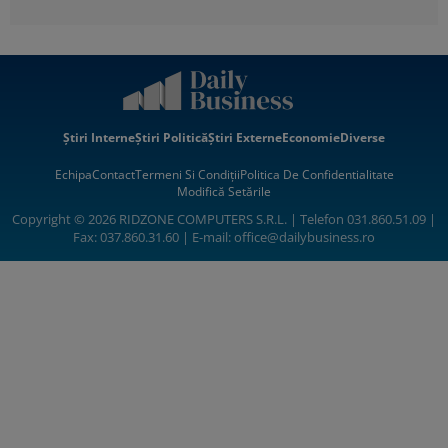
Știri Interne
Știri Politică
Știri Externe
Economie
Diverse
Echipa
Contact
Termeni Si Condiții
Politica De Confidentialitate
Modifică Setările
Copyright © 2026 RIDZONE COMPUTERS S.R.L. | Telefon 031.860.51.09 |
Fax: 037.860.31.60 | E-mail:
office@dailybusiness.ro