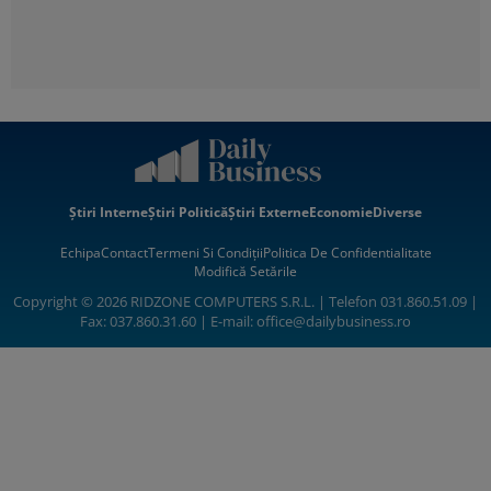
Știri Interne
Știri Politică
Știri Externe
Economie
Diverse
Echipa
Contact
Termeni Si Condiții
Politica De Confidentialitate
Modifică Setările
Copyright © 2026 RIDZONE COMPUTERS S.R.L. | Telefon 031.860.51.09 |
Fax: 037.860.31.60 | E-mail:
office@dailybusiness.ro