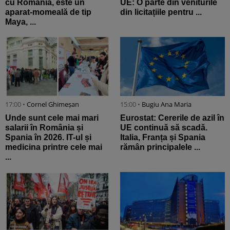
cu România, este un
UE: O parte din veniturile
aparat-momeală de tip
din licitațiile pentru ...
Maya, ...
17:00 •
Cornel Ghimeșan
15:00 •
Bugiu ⁠Ana Maria
Unde sunt cele mai mari
Eurostat: Cererile de azil în
salarii în România și
UE continuă să scadă.
Spania în 2026. IT-ul și
Italia, Franța și Spania
medicina printre cele mai
rămân principalele ...
...