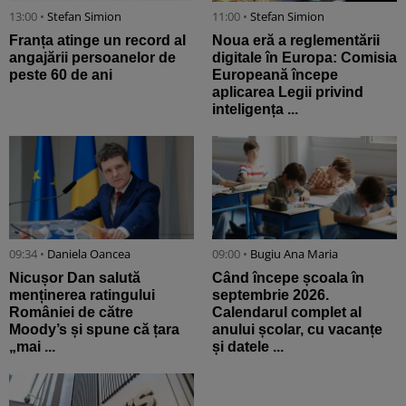
13:00 •
Stefan Simion
11:00 •
Stefan Simion
Franța atinge un record al
Noua eră a reglementării
angajării persoanelor de
digitale în Europa: Comisia
peste 60 de ani
Europeană începe
aplicarea Legii privind
inteligența ...
09:34 •
Daniela Oancea
09:00 •
Bugiu ⁠Ana Maria
Nicușor Dan salută
Când începe școala în
menținerea ratingului
septembrie 2026.
României de către
Calendarul complet al
Moody’s și spune că țara
anului școlar, cu vacanțe
„mai ...
și datele ...