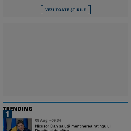
VEZI TOATE ȘTIRILE
TRENDING
1
08 Aug. - 09:34
Nicușor Dan salută menținerea ratingului
României de către ...