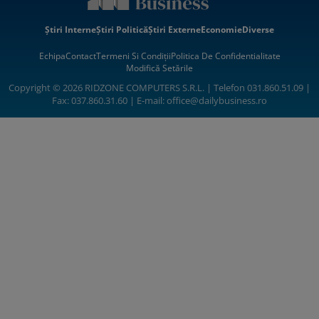
Știri Interne
Știri Politică
Știri Externe
Economie
Diverse
Echipa
Contact
Termeni Si Condiții
Politica De Confidentialitate
Modifică Setările
Copyright © 2026 RIDZONE COMPUTERS S.R.L. | Telefon 031.860.51.09 |
Fax: 037.860.31.60 | E-mail:
office@dailybusiness.ro