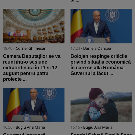
18:40 •
Cornel Ghimeșan
17:24 •
Daniela Oancea
Camera Deputaților se va
Bolojan respinge criticile
reuni într-o sesiune
privind situația economică
extraordinară în 11 și 12
în care se află România:
august pentru patru
Guvernul a făcut ...
proiecte ...
16:56 •
Bugiu ⁠Ana Maria
16:16 •
Bugiu ⁠Ana Maria