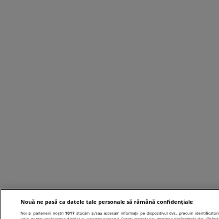
Nouă ne pasă ca datele tale personale să rămână confidențiale
Noi și partenerii noștri
1017
stocăm și/sau accesăm informații pe dispozitivul dvs., precum identificatori
unici pentru prelucrarea datelor cu caracter personal. Puteți accepta sau gestiona preferințele dvs. făcând 