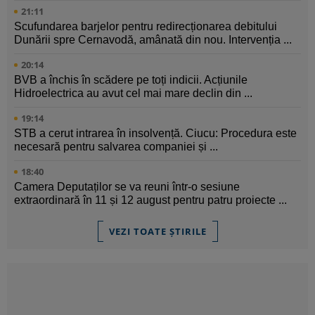
21:11
Scufundarea barjelor pentru redirecționarea debitului
Dunării spre Cernavodă, amânată din nou. Intervenția ...
20:14
BVB a închis în scădere pe toți indicii. Acțiunile
Hidroelectrica au avut cel mai mare declin din ...
19:14
STB a cerut intrarea în insolvență. Ciucu: Procedura este
necesară pentru salvarea companiei și ...
18:40
Camera Deputaților se va reuni într-o sesiune
extraordinară în 11 și 12 august pentru patru proiecte ...
VEZI TOATE ȘTIRILE