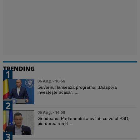
TRENDING
1
06 Aug. - 16:56
Guvernul lansează programul „Diaspora
investește acasă”. ...
2
06 Aug. - 14:58
Grindeanu: Parlamentul a evitat, cu votul PSD,
pierderea a 5,8 ...
3