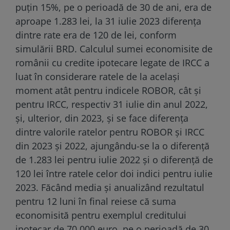
puţin 15%, pe o perioadă de 30 de ani, era de
aproape 1.283 lei, la 31 iulie 2023 diferenţa
dintre rate era de 120 de lei, conform
simulării BRD. Calculul sumei economisite de
românii cu credite ipotecare legate de IRCC a
luat în considerare ratele de la acelaşi
moment atât pentru indicele ROBOR, cât şi
pentru IRCC, respectiv 31 iulie din anul 2022,
şi, ulterior, din 2023, şi se face diferenţa
dintre valorile ratelor pentru ROBOR şi IRCC
din 2023 şi 2022, ajungându-se la o diferenţă
de 1.283 lei pentru iulie 2022 şi o diferenţă de
120 lei între ratele celor doi indici pentru iulie
2023. Făcând media şi anualizând rezultatul
pentru 12 luni în final reiese că suma
economisită pentru exemplul creditului
ipotecar de 70.000 euro, pe o perioadă de 30