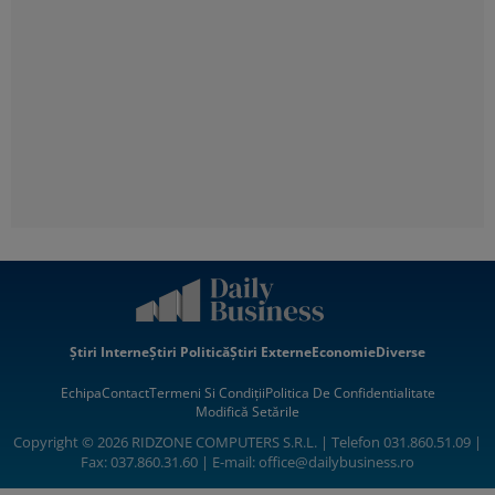
Știri Interne
Știri Politică
Știri Externe
Economie
Diverse
Echipa
Contact
Termeni Si Condiții
Politica De Confidentialitate
Modifică Setările
Copyright © 2026 RIDZONE COMPUTERS S.R.L. | Telefon 031.860.51.09 |
Fax: 037.860.31.60 | E-mail:
office@dailybusiness.ro