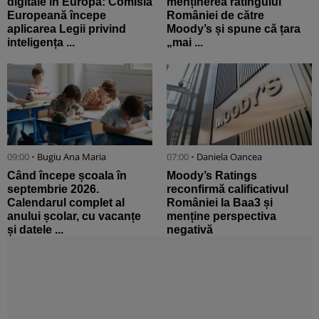
digitale în Europa: Comisia
menținerea ratingului
Europeană începe
României de către
aplicarea Legii privind
Moody’s și spune că țara
inteligența ...
„mai ...
09:00 •
Bugiu ⁠Ana Maria
07:00 •
Daniela Oancea
Când începe școala în
Moody’s Ratings
septembrie 2026.
reconfirmă calificativul
Calendarul complet al
României la Baa3 și
anului școlar, cu vacanțe
menține perspectiva
și datele ...
negativă