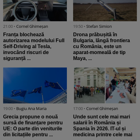
21:00 •
Cornel Ghimeșan
19:50 •
Stefan Simion
Franța blochează
Drona prăbușită în
autorizarea modelului Full
Bulgaria, lângă frontiera
Self-Driving al Tesla,
cu România, este un
invocând riscuri de
aparat-momeală de tip
siguranță ...
Maya, ...
19:00 •
Bugiu ⁠Ana Maria
17:00 •
Cornel Ghimeșan
Grecia propune o nouă
Unde sunt cele mai mari
sursă de finanțare pentru
salarii în România și
UE: O parte din veniturile
Spania în 2026. IT-ul și
din licitațiile pentru ...
medicina printre cele mai