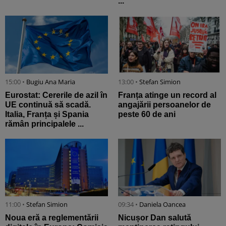
...
15:00 •
Bugiu ⁠Ana Maria
13:00 •
Stefan Simion
Eurostat: Cererile de azil în
Franța atinge un record al
UE continuă să scadă.
angajării persoanelor de
Italia, Franța și Spania
peste 60 de ani
rămân principalele ...
11:00 •
Stefan Simion
09:34 •
Daniela Oancea
Noua eră a reglementării
Nicușor Dan salută