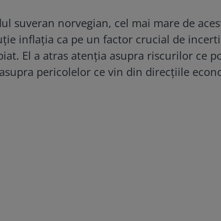
l suveran norvegian, cel mai mare de acest
uție inflația ca pe un factor crucial de incert
at. El a atras atenția asupra riscurilor ce p
 asupra pericolelor ce vin din direcțiile eco