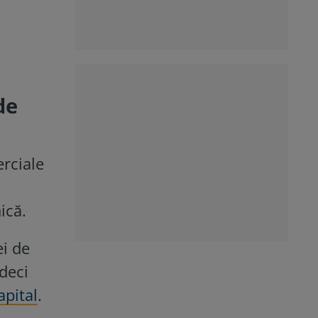
de
erciale
ică.
ei de
deci
apital
.