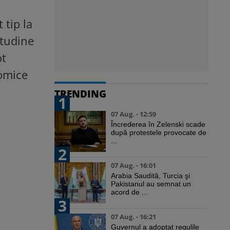
 tip la
itudine
ot
nomice
TRENDING
1
07 Aug. - 12:59
Încrederea în Zelenski scade
după protestele provocate de
...
2
07 Aug. - 16:01
Arabia Saudită, Turcia şi
Pakistanul au semnat un
acord de ...
3
07 Aug. - 16:21
Guvernul a adoptat regulile