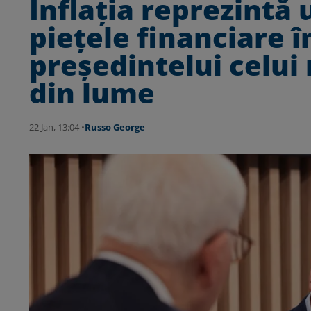
Inflația reprezintă 
piețele financiare 
președintelui celu
din lume
22 Jan, 13:04 •
Russo George