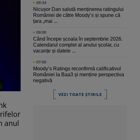
09:34
Nicușor Dan salută menținerea ratingului
României de către Moody’s și spune că
țara „mai ...
09:00
Când începe școala în septembrie 2026.
Calendarul complet al anului școlar, cu
vacanțe și datele ...
07:00
Moody’s Ratings reconfirmă calificativul
României la Baa3 și menține perspectiva
negativă
VEZI TOATE ȘTIRILE
nk
rifelor
n anul