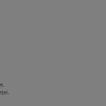
e,
ței.