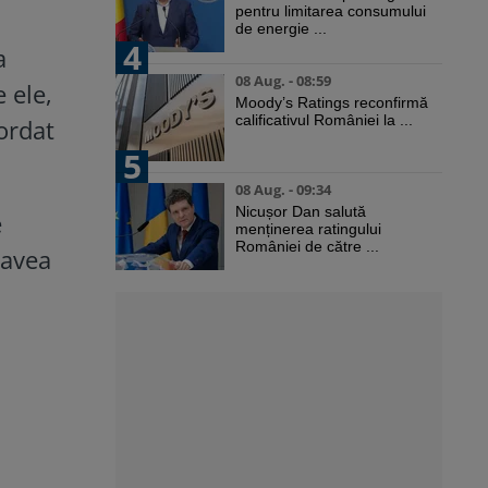
pentru limitarea consumului
de energie ...
4
a
08 Aug. - 08:59
 ele,
Moody’s Ratings reconfirmă
calificativul României la ...
cordat
5
08 Aug. - 09:34
Nicușor Dan salută
e
menținerea ratingului
României de către ...
 avea