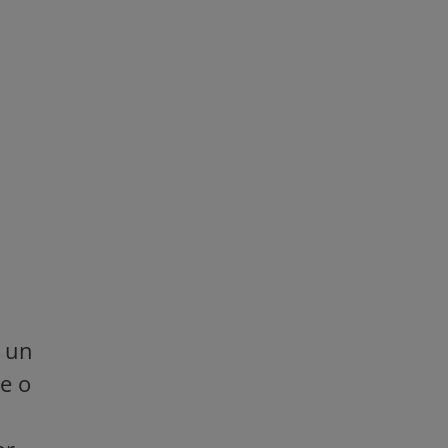
, un
te o