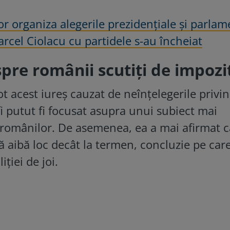
or organiza alegerile prezidențiale și parla
arcel Ciolacu cu partidele s-au încheiat
pre românii scutiți de impozi
t acest iureș cauzat de neînțelegerile privi
fi putut fi focusat asupra unui subiect mai
 românilor. De asemenea, ea a mai afirmat c
ă aibă loc decât la termen, concluzie pe car
ției de joi.