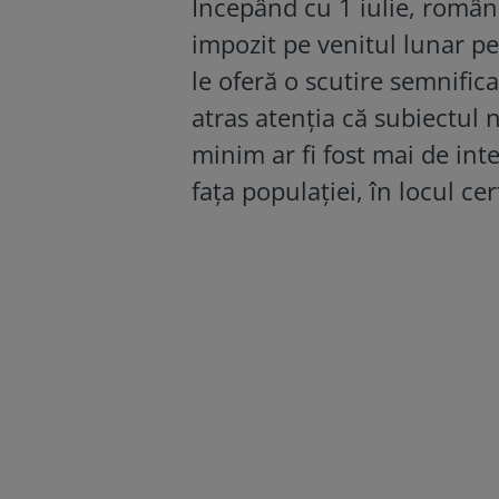
Începând cu 1 iulie, români
impozit pe venitul lunar pe
le oferă o scutire semnifica
atras atenţia că subiectul 
minim ar fi fost mai de int
fața populației, în locul ce