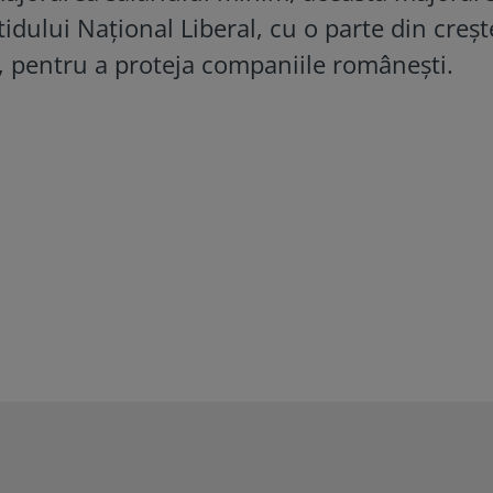
tidului Național Liberal, cu o parte din creș
, pentru a proteja companiile românești.