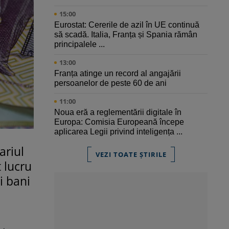
15:00
Eurostat: Cererile de azil în UE continuă
să scadă. Italia, Franța și Spania rămân
principalele ...
13:00
Franța atinge un record al angajării
persoanelor de peste 60 de ani
11:00
Noua eră a reglementării digitale în
Europa: Comisia Europeană începe
aplicarea Legii privind inteligența ...
ariul
VEZI TOATE ȘTIRILE
 lucru
i bani