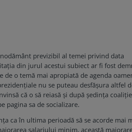
odământ previzibil al temei privind data
itația din jurul acestui subiect ar fi fost de
e de o temă mai apropiată de agenda oamen
prezidențiale nu se puteau desfășura altfel d
vinsă că o să reiasă și după ședința coaliție
pe pagina sa de socializare.
ința ca în ultima perioadă să se acorde mai 
 majorarea salariului minim, această majorar