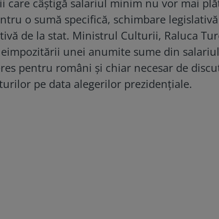
i care câştigă salariul minim nu vor mai plă
ntru o sumă specifică, schimbare legislativă
tivă de la stat. Ministrul Culturii, Raluca Tu
neimpozitării unei anumite sume din salariu
eres pentru români și chiar necesar de discu
rturilor pe data alegerilor prezidențiale.