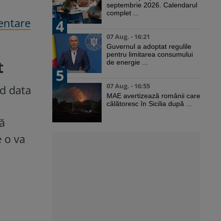
septembrie 2026. Calendarul
complet ...
mentare
4
07 Aug. - 16:21
Guvernul a adoptat regulile
pentru limitarea consumului
t
de energie ...
5
07 Aug. - 16:55
nd data
MAE avertizează românii care
călătoresc în Sicilia după ...
ă
e o va