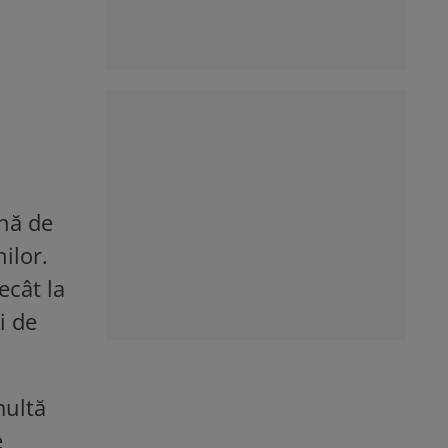
mnă de
ilor.
ecât la
i de
multă
e