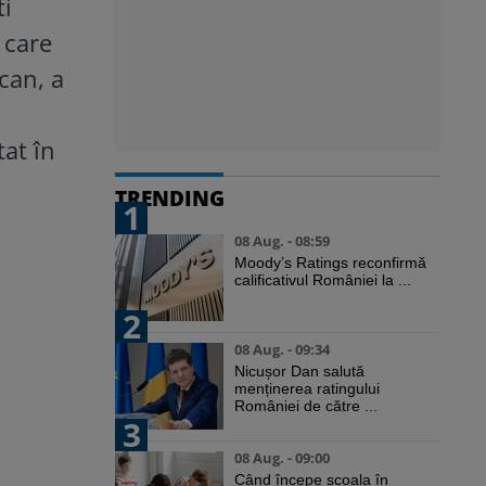
ti
 care
rcan, a
l
tat în
TRENDING
1
08 Aug. - 08:59
Moody’s Ratings reconfirmă
calificativul României la ...
2
08 Aug. - 09:34
Nicușor Dan salută
menținerea ratingului
României de către ...
3
08 Aug. - 09:00
Când începe școala în