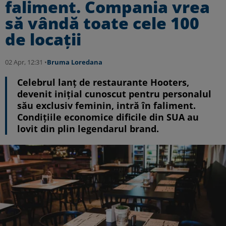
faliment. Compania vrea
să vândă toate cele 100
de locații
02 Apr, 12:31 •
Bruma Loredana
Celebrul lanț de restaurante Hooters,
devenit inițial cunoscut pentru personalul
său exclusiv feminin, intră în faliment.
Condițiile economice dificile din SUA au
lovit din plin legendarul brand.