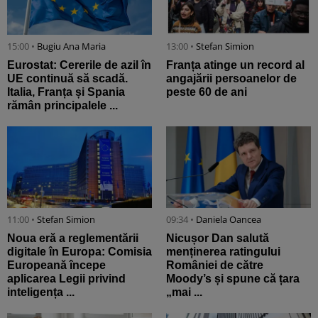
15:00 •
Bugiu ⁠Ana Maria
13:00 •
Stefan Simion
Eurostat: Cererile de azil în
Franța atinge un record al
UE continuă să scadă.
angajării persoanelor de
Italia, Franța și Spania
peste 60 de ani
rămân principalele ...
11:00 •
Stefan Simion
09:34 •
Daniela Oancea
Noua eră a reglementării
Nicușor Dan salută
digitale în Europa: Comisia
menținerea ratingului
Europeană începe
României de către
aplicarea Legii privind
Moody’s și spune că țara
inteligența ...
„mai ...