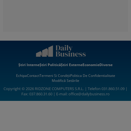
Știri Interne
Știri Politică
Știri Externe
Economie
Diverse
Echipa
Contact
Termeni Si Condiții
Politica De Confidentialitate
Modifică Setările
Copyright © 2026 RIDZONE COMPUTERS S.R.L. | Telefon 031.860.51.09 |
Fax: 037.860.31.60 | E-mail:
office@dailybusiness.ro