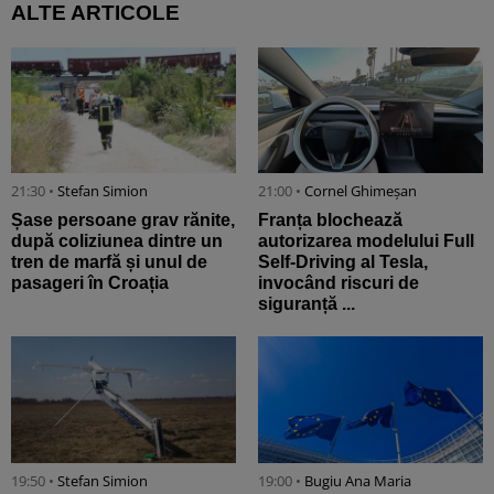
ALTE ARTICOLE
21:30 •
Stefan Simion
21:00 •
Cornel Ghimeșan
Șase persoane grav rănite,
Franța blochează
după coliziunea dintre un
autorizarea modelului Full
tren de marfă și unul de
Self-Driving al Tesla,
pasageri în Croația
invocând riscuri de
siguranță ...
19:50 •
Stefan Simion
19:00 •
Bugiu ⁠Ana Maria