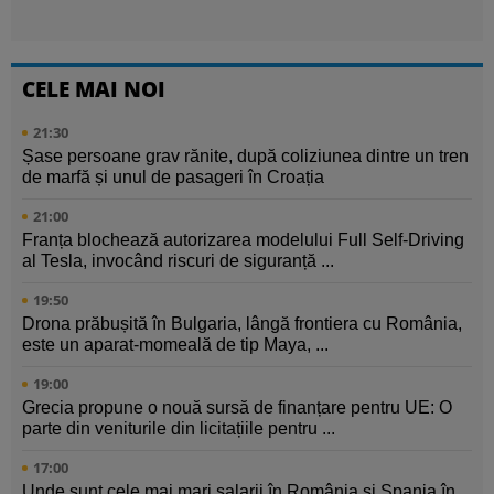
CELE MAI NOI
21:30
Șase persoane grav rănite, după coliziunea dintre un tren
de marfă și unul de pasageri în Croația
21:00
Franța blochează autorizarea modelului Full Self-Driving
al Tesla, invocând riscuri de siguranță ...
19:50
Drona prăbușită în Bulgaria, lângă frontiera cu România,
este un aparat-momeală de tip Maya, ...
19:00
Grecia propune o nouă sursă de finanțare pentru UE: O
parte din veniturile din licitațiile pentru ...
17:00
Unde sunt cele mai mari salarii în România și Spania în