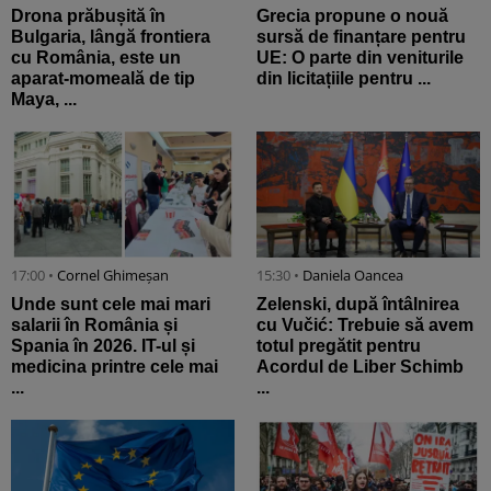
Drona prăbușită în
Grecia propune o nouă
Bulgaria, lângă frontiera
sursă de finanțare pentru
cu România, este un
UE: O parte din veniturile
aparat-momeală de tip
din licitațiile pentru ...
Maya, ...
17:00 •
Cornel Ghimeșan
15:30 •
Daniela Oancea
Unde sunt cele mai mari
Zelenski, după întâlnirea
salarii în România și
cu Vučić: Trebuie să avem
Spania în 2026. IT-ul și
totul pregătit pentru
medicina printre cele mai
Acordul de Liber Schimb
...
...