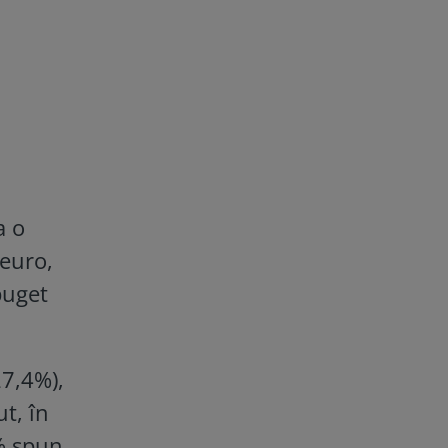
a o
 euro,
buget
27,4%),
t, în
3% spun