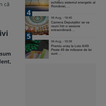
n că
echilibru sistemul energetic al
României, ...
4
06 Aug. - 18:40
Camera Deputaților se va
reuni într-o sesiune
extraordinară ...
ivi
5
06 Aug. - 10:38
Premiu uriaș la Loto 6/49.
Peste 49 de milioane de lei
onsum
sunt ...
dent,