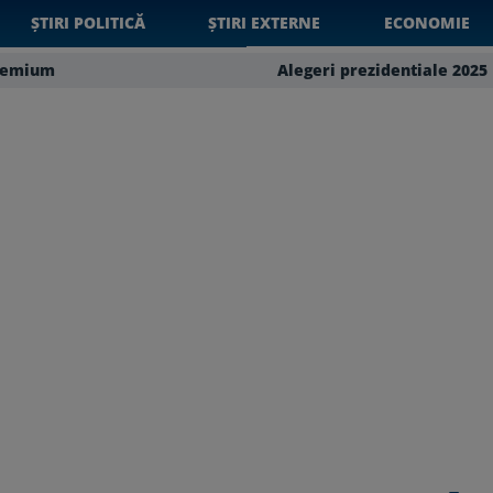
ȘTIRI POLITICĂ
ȘTIRI EXTERNE
ECONOMIE
remium
Alegeri prezidentiale 2025