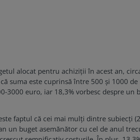
tul alocat pentru achiziții în acest an, circ
că suma este cuprinsă între 500 și 1000 de
0-3000 euro, iar 18,3% vorbesc despre un 
este faptul că cei mai mulți dintre subiecți (
 an un buget asemănător cu cel de anul trecu
 crescut semnificativ costurile. În plus, 13,