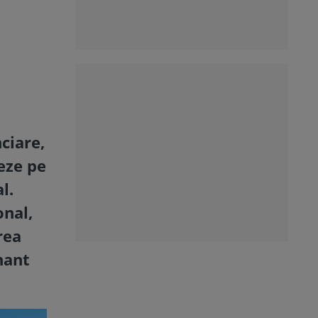
ciare,
eze pe
l.
onal,
rea
hant