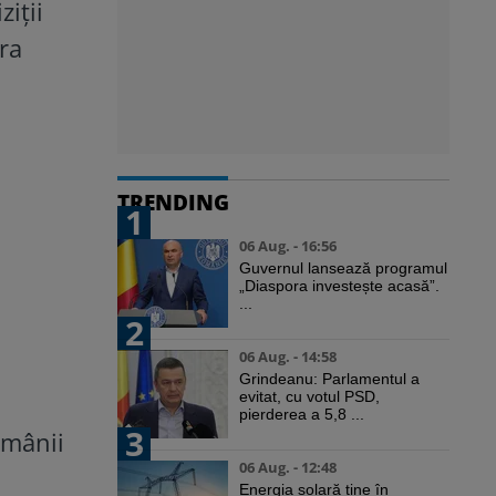
ziții
ra
TRENDING
1
06 Aug. - 16:56
Guvernul lansează programul
„Diaspora investește acasă”.
...
2
06 Aug. - 14:58
Grindeanu: Parlamentul a
evitat, cu votul PSD,
pierderea a 5,8 ...
3
omânii
06 Aug. - 12:48
Energia solară ține în