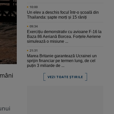
10:00
Un elev a deschis focul într-o școală din
Thailanda: șapte morți și 15 răniți
09:34
Exercițiu demonstrativ cu avioane F-16 la
Baza 86 Aeriană Borcea. Forțele Aeriene
simulează o misiune ...
21:31
Marea Britanie garantează Ucrainei un
sprijin financiar pe termen lung, de cel
puțin 3 miliarde de ...
omâni
VEZI TOATE ȘTIRILE
unui