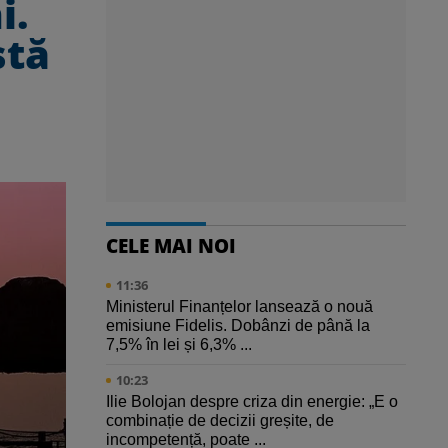
i.
stă
CELE MAI NOI
11:36
Ministerul Finanțelor lansează o nouă
emisiune Fidelis. Dobânzi de până la
7,5% în lei și 6,3% ...
10:23
Ilie Bolojan despre criza din energie: „E o
combinație de decizii greșite, de
incompetență, poate ...