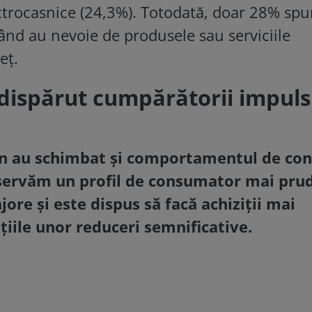
ectrocasnice (24,3%). Totodată, doar 28% spu
 când au nevoie de produsele sau serviciile
eț.
dispărut cumpărătorii impuls
 an au schimbat și comportamentul de c
bservăm un profil de consumator mai pru
jore și este dispus să facă achiziții mai
iile unor reduceri semnificative.