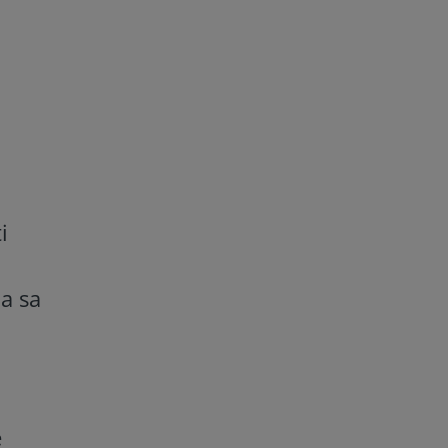
i
ca sa
e