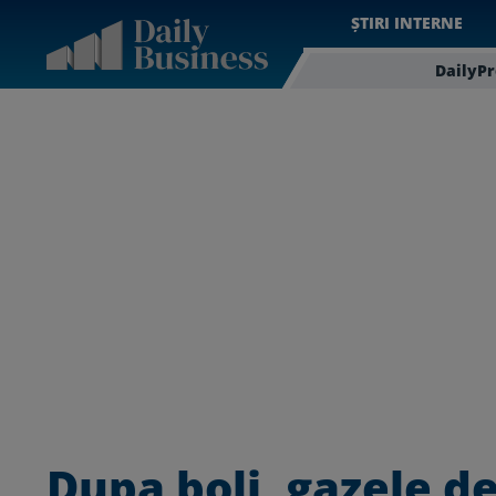
ȘTIRI INTERNE
DailyP
Dupa boli, gazele de