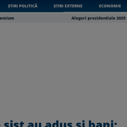
ȘTIRI POLITICĂ
ȘTIRI EXTERNE
ECONOMIE
remium
Alegeri prezidentiale 2025
 sist au adus si bani: