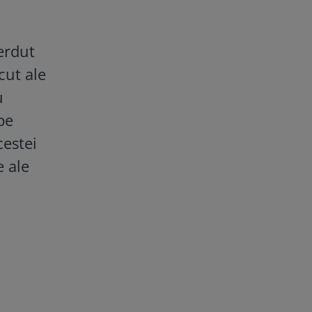
ierdut
cut ale
u
pe
cestei
e ale