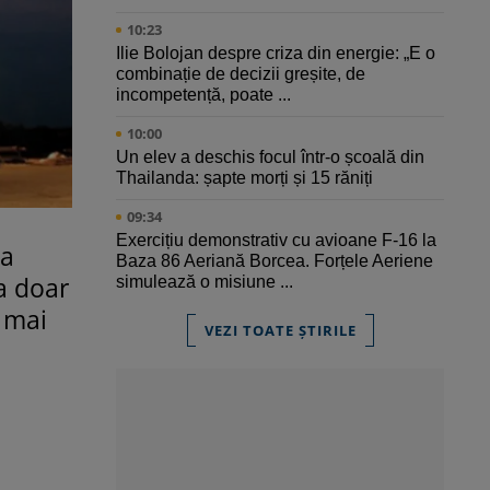
10:23
Ilie Bolojan despre criza din energie: „E o
combinație de decizii greșite, de
incompetență, poate ...
10:00
Un elev a deschis focul într-o școală din
Thailanda: șapte morți și 15 răniți
09:34
Exercițiu demonstrativ cu avioane F-16 la
 a
Baza 86 Aeriană Borcea. Forțele Aeriene
a doar
simulează o misiune ...
e mai
VEZI TOATE ȘTIRILE