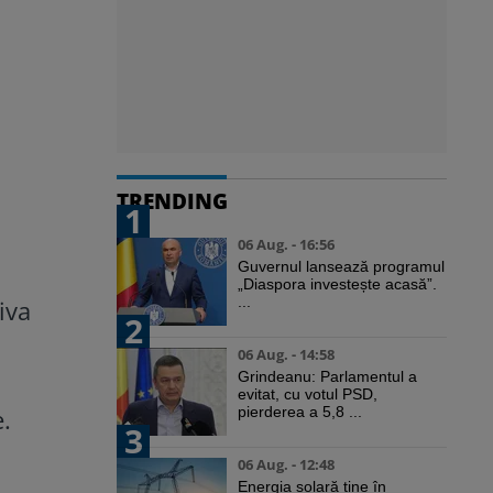
TRENDING
1
06 Aug. - 16:56
Guvernul lansează programul
„Diaspora investește acasă”.
...
iva
2
06 Aug. - 14:58
Grindeanu: Parlamentul a
evitat, cu votul PSD,
.
pierderea a 5,8 ...
3
06 Aug. - 12:48
Energia solară ține în