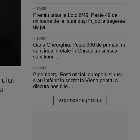
10:38
Premiu uriaș la Loto 6/49. Peste 49 de
milioane de lei sunt puși în joc la tragerea
de joi
10:07
Oana Gheorghiu: Peste 900 de primării nu
sunt încă înrolate în Ghiseul.ro și riscă
sancțiuni ...
09:47
Bloomberg: Foști oficiali europeni și ruși
-ului
s-au întâlnit în secret la Viena pentru a
discuta posibile ...
si
VEZI TOATE ȘTIRILE