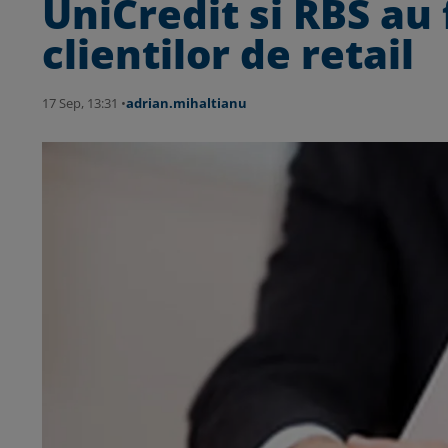
UniCredit si RBS au 
clientilor de retail
17 Sep, 13:31 •
adrian.mihaltianu