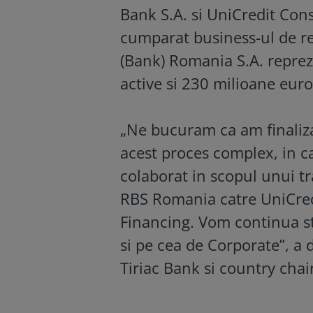
Bank S.A. si UniCredit Con
cumparat business-ul de re
(Bank) Romania S.A. repre
active si 230 milioane euro
„Ne bucuram ca am finaliz
acest proces complex, in ca
colaborat in scopul unui tra
RBS Romania catre UniCred
Financing. Vom continua st
si pe cea de Corporate”, a
Tiriac Bank si country cha