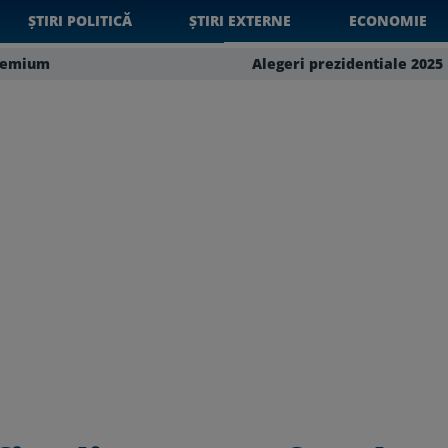
ȘTIRI POLITICĂ
ȘTIRI EXTERNE
ECONOMIE
remium
Alegeri prezidentiale 2025