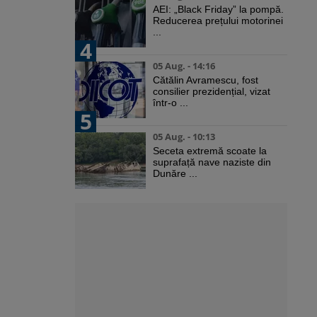
AEI: „Black Friday” la pompă.
Reducerea prețului motorinei
...
4
05 Aug. - 14:16
Cătălin Avramescu, fost
consilier prezidențial, vizat
într-o ...
5
05 Aug. - 10:13
Seceta extremă scoate la
suprafață nave naziste din
Dunăre ...