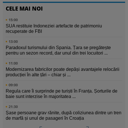
CELE MAI NOI
15:00
SUA restituie Indoneziei artefacte de patrimoniu
recuperate de FBI
13:00
Paradoxul turismului din Spania. Țara se pregătește
pentru un sezon record, dar unul din trei locuitori ...
11:00
Modernizarea fabricilor poate depăși avantajele relocării
producției în alte țări – chiar și ...
09:00
Regula care îi surprinde pe turiști în Franța. Șorturile de
baie sunt interzise în majoritatea ...
21:30
Șase persoane grav rănite, după coliziunea dintre un tren
de marfă și unul de pasageri în Croația