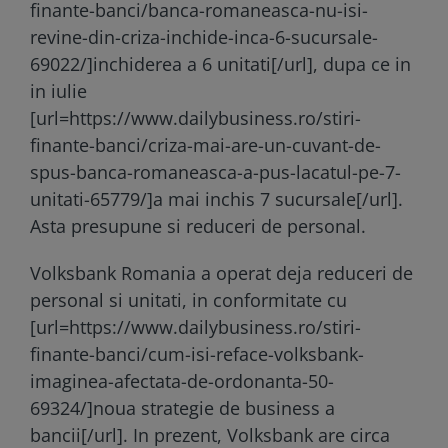
finante-banci/banca-romaneasca-nu-isi-
revine-din-criza-inchide-inca-6-sucursale-
69022/]inchiderea a 6 unitati[/url], dupa ce in
in iulie
[url=https://www.dailybusiness.ro/stiri-
finante-banci/criza-mai-are-un-cuvant-de-
spus-banca-romaneasca-a-pus-lacatul-pe-7-
unitati-65779/]a mai inchis 7 sucursale[/url].
Asta presupune si reduceri de personal.
Volksbank Romania a operat deja reduceri de
personal si unitati, in conformitate cu
[url=https://www.dailybusiness.ro/stiri-
finante-banci/cum-isi-reface-volksbank-
imaginea-afectata-de-ordonanta-50-
69324/]noua strategie de business a
bancii[/url]. In prezent, Volksbank are circa