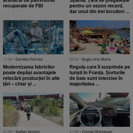
artefacte de patrimoniu
Spania. Țara se pregătește
recuperate de FBI
pentru un sezon record,
dar unul din trei locuitori ...
11:00 •
Daniela Oancea
09:00 •
Bugiu ⁠Ana Maria
Modernizarea fabricilor
Regula care îi surprinde pe
poate depăși avantajele
turiști în Franța. Șorturile
relocării producției în alte
de baie sunt interzise în
țări – chiar și ...
majoritatea ...
21:30 •
Stefan Simion
21:00 •
Cornel Ghimeșan