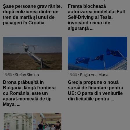
Șase persoane grav rănite,
Franța blochează
după coliziunea dintre un
autorizarea modelului Full
tren de marfă și unul de
Self-Driving al Tesla,
pasageri în Croația
invocând riscuri de
siguranță ...
19:50 •
Stefan Simion
19:00 •
Bugiu ⁠Ana Maria
Drona prăbușită în
Grecia propune o nouă
Bulgaria, lângă frontiera
sursă de finanțare pentru
cu România, este un
UE: O parte din veniturile
aparat-momeală de tip
din licitațiile pentru ...
Maya, ...