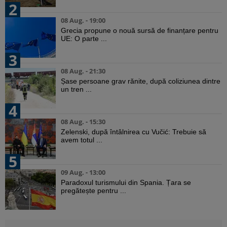
2
08 Aug. - 19:00
Grecia propune o nouă sursă de finanțare pentru
UE: O parte ...
3
08 Aug. - 21:30
Șase persoane grav rănite, după coliziunea dintre
un tren ...
4
08 Aug. - 15:30
Zelenski, după întâlnirea cu Vučić: Trebuie să
avem totul ...
5
09 Aug. - 13:00
Paradoxul turismului din Spania. Țara se
pregătește pentru ...