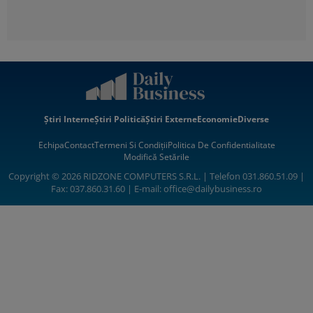
Știri Interne
Știri Politică
Știri Externe
Economie
Diverse
Echipa
Contact
Termeni Si Condiții
Politica De Confidentialitate
Modifică Setările
Copyright © 2026 RIDZONE COMPUTERS S.R.L. | Telefon 031.860.51.09 |
Fax: 037.860.31.60 | E-mail:
office@dailybusiness.ro