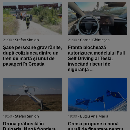
21:30 •
Stefan Simion
21:00 •
Cornel Ghimeșan
Șase persoane grav rănite,
Franța blochează
după coliziunea dintre un
autorizarea modelului Full
tren de marfă și unul de
Self-Driving al Tesla,
pasageri în Croația
invocând riscuri de
siguranță ...
19:50 •
Stefan Simion
19:00 •
Bugiu ⁠Ana Maria
Drona prăbușită în
Grecia propune o nouă
Bulgaria, lângă frontiera
sursă de finanțare pentru