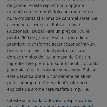
de grame. Acesta reprezintă o opțiune
rafinată care combină dulceața merelor cu
nuca crocantă și aroma de caramel sărat. De
asemenea, cozonacul Babka cu fistic
(„Cozonacul Dubai”) are un preţ de 178 lei
pentru 900 de grame. Fisticul, ingredient
premium, transformă acest cozonac într-un
desert exclusivist, ideal pentru cei care
doresc un plus de lux la masa de Crăciun.
Ingredientele premium sunt fisticul, ciocolata
gianduia, nucile crocante şi bezeaua. Babka
este descrisă drept o combinație de aluat
pufos și umplutură decadentă, oferind o
explozie de arome care răsfață simțurile.
Citeşte şi:
S-a aflat adevărul despre carnea
tocată. Este sau nu bună pentru organism?