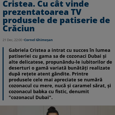
Cristea. Cu cât vinde
prezentatoarea TV
produsele de patiserie de
Crăciun
21 Dec, 22:00 •
Cornel Ghimeșan
Gabriela Cristea a intrat cu succes în lumea
patiseriei cu gama sa de cozonaci Dubai și
alte delicatese, propunându-le iubitorilor de
deserturi o gamă variată bunătăți realizate
după rețete atent gândite. Printre
produsele cele mai apreciate se numără
cozonacul cu mere, nucă și caramel sărat, și
cozonacul babka cu fistic, denumit
"cozonacul Dubai".