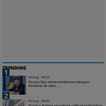
TRENDING
1
08 Aug. - 09:34
Nicușor Dan salută menținerea ratingului
României de către ...
2
08 Aug. - 08:59
Moody’s Ratings reconfirmă calificativul României