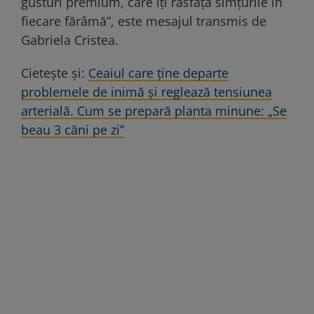
gusturi premium, care îți răsfață simțurile în
fiecare fărâmă”, este mesajul transmis de
Gabriela Cristea.
Cieteşte şi:
Ceaiul care ține departe
problemele de inimă și reglează tensiunea
arterială. Cum se prepară planta minune: „Se
beau 3 căni pe zi”