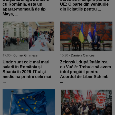
cu România, este un
UE: O parte din veniturile
aparat-momeală de tip
din licitațiile pentru ...
Maya, ...
17:00 •
Cornel Ghimeșan
15:30 •
Daniela Oancea
Unde sunt cele mai mari
Zelenski, după întâlnirea
salarii în România și
cu Vučić: Trebuie să avem
Spania în 2026. IT-ul și
totul pregătit pentru
medicina printre cele mai
Acordul de Liber Schimb
...
...