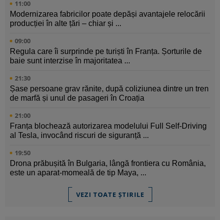
11:00
Modernizarea fabricilor poate depăși avantajele relocării
producției în alte țări – chiar și ...
09:00
Regula care îi surprinde pe turiști în Franța. Șorturile de
baie sunt interzise în majoritatea ...
21:30
Șase persoane grav rănite, după coliziunea dintre un tren
de marfă și unul de pasageri în Croația
21:00
Franța blochează autorizarea modelului Full Self-Driving
al Tesla, invocând riscuri de siguranță ...
19:50
Drona prăbușită în Bulgaria, lângă frontiera cu România,
este un aparat-momeală de tip Maya, ...
VEZI TOATE ȘTIRILE