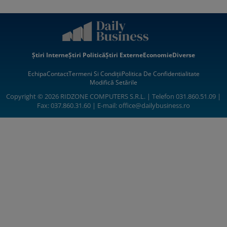
Știri Interne
Știri Politică
Știri Externe
Economie
Diverse
Echipa
Contact
Termeni Si Condiții
Politica De Confidentialitate
Modifică Setările
Copyright © 2026 RIDZONE COMPUTERS S.R.L. | Telefon 031.860.51.09 |
Fax: 037.860.31.60 | E-mail:
office@dailybusiness.ro