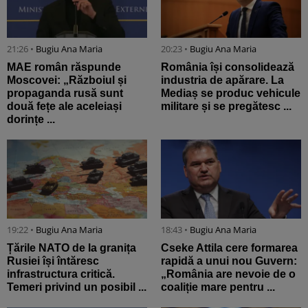
21:26 •
Bugiu ⁠Ana Maria
20:23 •
Bugiu ⁠Ana Maria
MAE român răspunde
România își consolidează
Moscovei: „Războiul și
industria de apărare. La
propaganda rusă sunt
Mediaș se produc vehicule
două fețe ale aceleiași
militare și se pregătesc ...
dorințe ...
19:22 •
Bugiu ⁠Ana Maria
18:43 •
Bugiu ⁠Ana Maria
Țările NATO de la granița
Cseke Attila cere formarea
Rusiei își întăresc
rapidă a unui nou Guvern:
infrastructura critică.
„România are nevoie de o
Temeri privind un posibil ...
coaliție mare pentru ...