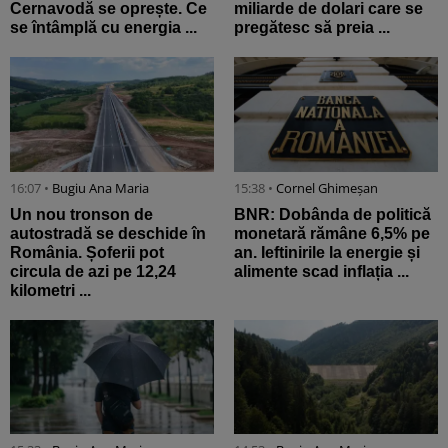
Cernavodă se oprește. Ce
miliarde de dolari care se
se întâmplă cu energia ...
pregătesc să preia ...
16:07 •
Bugiu ⁠Ana Maria
15:38 •
Cornel Ghimeșan
Un nou tronson de
BNR: Dobânda de politică
autostradă se deschide în
monetară rămâne 6,5% pe
România. Șoferii pot
an. Ieftinirile la energie și
circula de azi pe 12,24
alimente scad inflația ...
kilometri ...