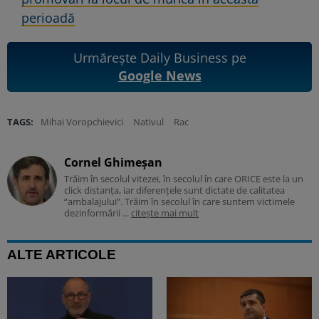
perioadă
Urmărește Daily Business pe
Google News
TAGS:
Mihai Voropchievici
Nativul
Rac
Cornel Ghimeșan
Trăim în secolul vitezei, în secolul în care ORICE este la un
click distanța, iar diferențele sunt dictate de calitatea
“ambalajului”. Trăim în secolul în care suntem victimele
dezinformării ...
citește mai mult
ALTE ARTICOLE