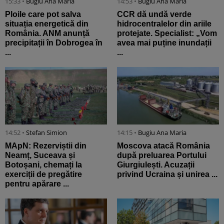
15:33 •
Bugiu ⁠Ana Maria
14:53 •
Bugiu ⁠Ana Maria
Ploile care pot salva
CCR dă undă verde
situația energetică din
hidrocentralelor din ariile
România. ANM anunță
protejate. Specialist: „Vom
precipitații în Dobrogea în
avea mai puține inundații
...
...
14:52 •
Stefan Simion
14:15 •
Bugiu ⁠Ana Maria
MApN: Rezerviștii din
Moscova atacă România
Neamț, Suceava și
după preluarea Portului
Botoșani, chemați la
Giurgiulești. Acuzații
exerciții de pregătire
privind Ucraina și unirea ...
pentru apărare ...