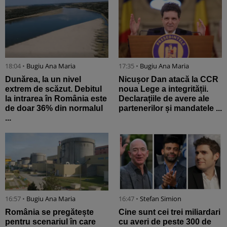
18:04 •
Bugiu ⁠Ana Maria
17:35 •
Bugiu ⁠Ana Maria
Dunărea, la un nivel
Nicușor Dan atacă la CCR
extrem de scăzut. Debitul
noua Lege a integrității.
la intrarea în România este
Declarațiile de avere ale
de doar 36% din normalul
partenerilor și mandatele ...
...
16:57 •
Bugiu ⁠Ana Maria
16:47 •
Stefan Simion
România se pregătește
Cine sunt cei trei miliardari
pentru scenariul în care
cu averi de peste 300 de