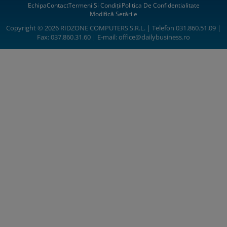
Echipa
Contact
Termeni Si Condiții
Politica De Confidentialitate
Modifică Setările
Copyright © 2026 RIDZONE COMPUTERS S.R.L. | Telefon 031.860.51.09 |
Fax: 037.860.31.60 | E-mail:
office@dailybusiness.ro