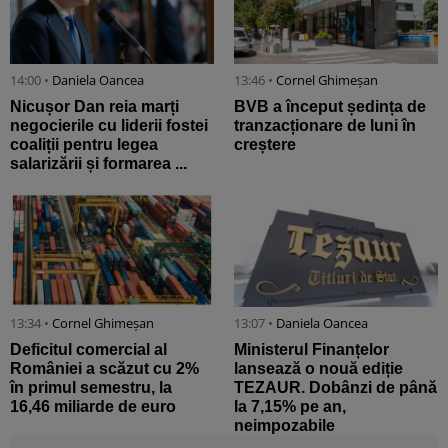
14:00 •
Daniela Oancea
13:46 •
Cornel Ghimeșan
Nicușor Dan reia marți
BVB a început ședința de
negocierile cu liderii fostei
tranzacționare de luni în
coaliții pentru legea
creștere
salarizării și formarea ...
13:34 •
Cornel Ghimeșan
13:07 •
Daniela Oancea
Deficitul comercial al
Ministerul Finanțelor
României a scăzut cu 2%
lansează o nouă ediție
în primul semestru, la
TEZAUR. Dobânzi de până
16,46 miliarde de euro
la 7,15% pe an,
neimpozabile