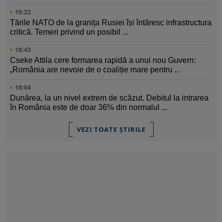
19:22
Țările NATO de la granița Rusiei își întăresc infrastructura
critică. Temeri privind un posibil ...
18:43
Cseke Attila cere formarea rapidă a unui nou Guvern:
„România are nevoie de o coaliție mare pentru ...
18:04
Dunărea, la un nivel extrem de scăzut. Debitul la intrarea
în România este de doar 36% din normalul ...
VEZI TOATE ȘTIRILE