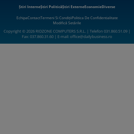
Știri Interne
Știri Politică
Știri Externe
Economie
Diverse
Echipa
Contact
Termeni Si Condiții
Politica De Confidentialitate
Modifică Setările
Copyright © 2026 RIDZONE COMPUTERS S.R.L. | Telefon 031.860.51.09 |
Fax: 037.860.31.60 | E-mail:
office@dailybusiness.ro