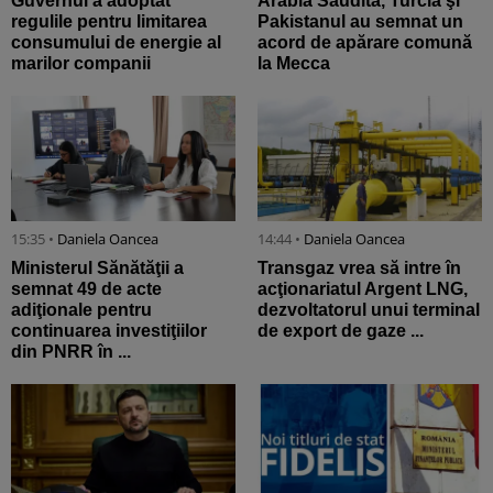
Guvernul a adoptat
Arabia Saudită, Turcia şi
regulile pentru limitarea
Pakistanul au semnat un
consumului de energie al
acord de apărare comună
marilor companii
la Mecca
15:35 •
Daniela Oancea
14:44 •
Daniela Oancea
Ministerul Sănătăţii a
Transgaz vrea să intre în
semnat 49 de acte
acţionariatul Argent LNG,
adiţionale pentru
dezvoltatorul unui terminal
continuarea investiţiilor
de export de gaze ...
din PNRR în ...