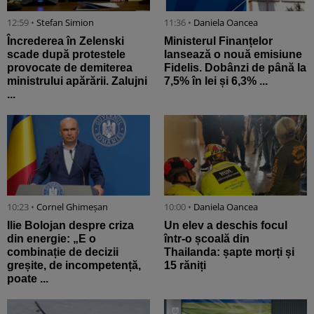
12:59 •
Stefan Simion
11:36 •
Daniela Oancea
Încrederea în Zelenski
Ministerul Finanțelor
scade după protestele
lansează o nouă emisiune
provocate de demiterea
Fidelis. Dobânzi de până la
ministrului apărării. Zalujni
7,5% în lei și 6,3% ...
...
10:23 •
Cornel Ghimeșan
10:00 •
Daniela Oancea
Ilie Bolojan despre criza
Un elev a deschis focul
din energie: „E o
într-o școală din
combinație de decizii
Thailanda: șapte morți și
greșite, de incompetență,
15 răniți
poate ...