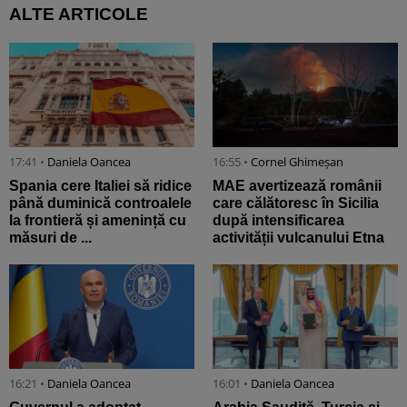
ALTE ARTICOLE
17:41 •
Daniela Oancea
16:55 •
Cornel Ghimeșan
Spania cere Italiei să ridice
MAE avertizează românii
până duminică controalele
care călătoresc în Sicilia
la frontieră și amenință cu
după intensificarea
măsuri de ...
activității vulcanului Etna
16:21 •
Daniela Oancea
16:01 •
Daniela Oancea