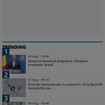
TRENDING
1
06 Aug. - 16:56
Guvernul lansează programul „Diaspora
investește acasă”. ...
2
07 Aug. - 09:34
Exercițiu demonstrativ cu avioane F-16 la Baza 86
Aeriană Borcea. ...
3
06 Aug. - 18:40