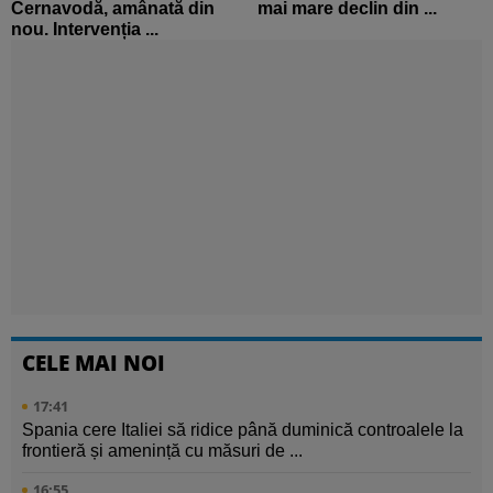
Cernavodă, amânată din
mai mare declin din ...
nou. Intervenția ...
CELE MAI NOI
17:41
Spania cere Italiei să ridice până duminică controalele la
frontieră și amenință cu măsuri de ...
16:55