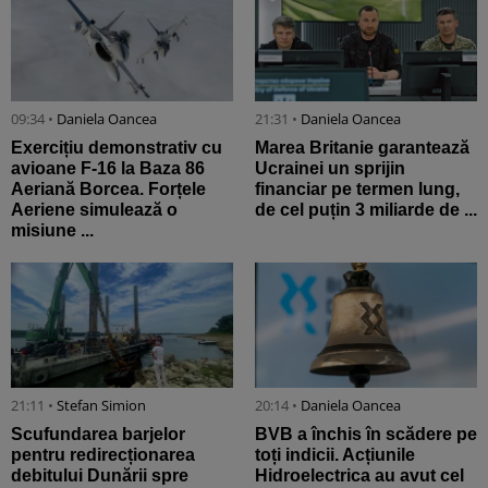
09:34 •
Daniela Oancea
21:31 •
Daniela Oancea
Exercițiu demonstrativ cu
Marea Britanie garantează
avioane F-16 la Baza 86
Ucrainei un sprijin
Aeriană Borcea. Forțele
financiar pe termen lung,
Aeriene simulează o
de cel puțin 3 miliarde de ...
misiune ...
21:11 •
Stefan Simion
20:14 •
Daniela Oancea
Scufundarea barjelor
BVB a închis în scădere pe
pentru redirecționarea
toți indicii. Acțiunile
debitului Dunării spre
Hidroelectrica au avut cel