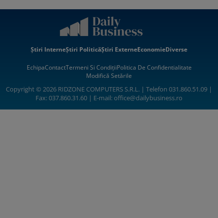
Știri Interne
Știri Politică
Știri Externe
Economie
Diverse
Echipa
Contact
Termeni Si Condiții
Politica De Confidentialitate
Modifică Setările
Copyright © 2026 RIDZONE COMPUTERS S.R.L. | Telefon 031.860.51.09 |
Fax: 037.860.31.60 | E-mail:
office@dailybusiness.ro