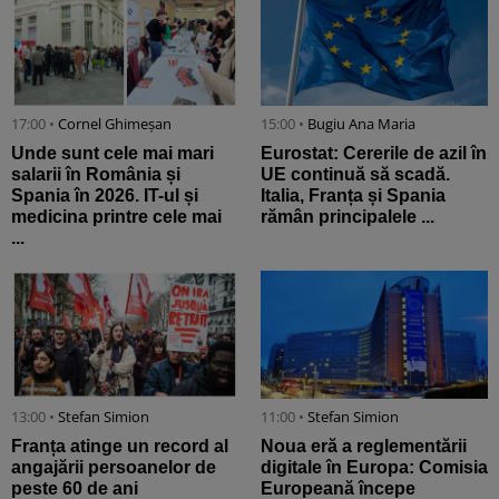
17:00 •
Cornel Ghimeșan
15:00 •
Bugiu ⁠Ana Maria
Unde sunt cele mai mari
Eurostat: Cererile de azil în
salarii în România și
UE continuă să scadă.
Spania în 2026. IT-ul și
Italia, Franța și Spania
medicina printre cele mai
rămân principalele ...
...
13:00 •
Stefan Simion
11:00 •
Stefan Simion
Franța atinge un record al
Noua eră a reglementării
angajării persoanelor de
digitale în Europa: Comisia
peste 60 de ani
Europeană începe