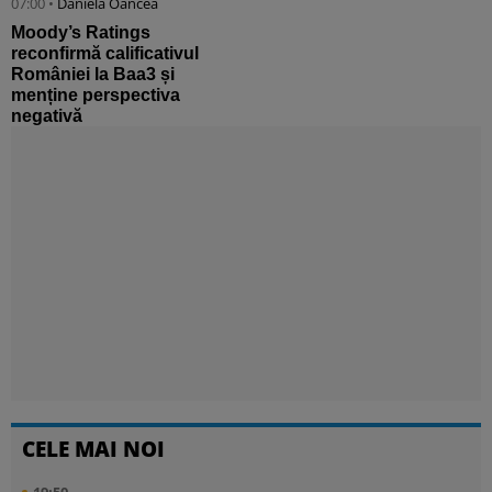
07:00 •
Daniela Oancea
Moody’s Ratings
reconfirmă calificativul
României la Baa3 și
menține perspectiva
negativă
CELE MAI NOI
19:50