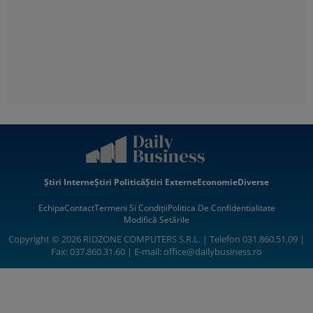
Știri Interne
Știri Politică
Știri Externe
Economie
Diverse
Echipa
Contact
Termeni Si Condiții
Politica De Confidentialitate
Modifică Setările
Copyright © 2026 RIDZONE COMPUTERS S.R.L. | Telefon 031.860.51.09 |
Fax: 037.860.31.60 | E-mail:
office@dailybusiness.ro