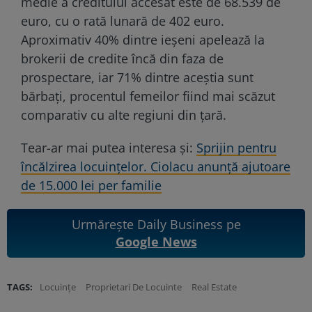
medie a creditului accesat este de 68.539 de
euro, cu o rată lunară de 402 euro.
Aproximativ 40% dintre ieșeni apelează la
brokerii de credite încă din faza de
prospectare, iar 71% dintre aceștia sunt
bărbați, procentul femeilor fiind mai scăzut
comparativ cu alte regiuni din țară.
Tear-ar mai putea interesa și:
Sprijin pentru
încălzirea locuințelor. Ciolacu anunță ajutoare
de 15.000 lei per familie
Urmărește Daily Business pe
Google News
TAGS:
Locuințe
Proprietari De Locuinte
Real Estate