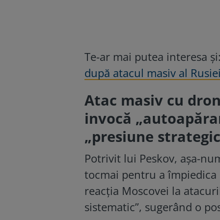
Te-ar mai putea interesa și
după atacul masiv al Rusie
Atac masiv cu dron
invocă „autoapărar
„presiune strategi
Potrivit lui Peskov, așa-nu
tocmai pentru a împiedica as
reacția Moscovei la atacuri
sistematic”, sugerând o pos