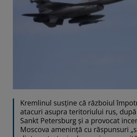
Kremlinul susține că războiul împot
atacuri asupra teritoriului rus, dup
Sankt Petersburg și a provocat incend
Moscova amenință cu răspunsuri „sis