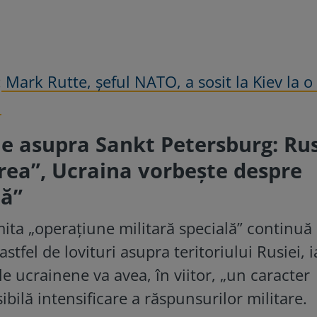
:
Mark Rutte, șeful NATO, a sosit la Kiev la o 
i
e asupra Sankt Petersburg: Ru
ea”, Ucraina vorbește despre
că”
mita „operațiune militară specială” continuă
tfel de lovituri asupra teritoriului Rusiei, i
le ucrainene va avea, în viitor, „un caracter
ibilă intensificare a răspunsurilor militare.