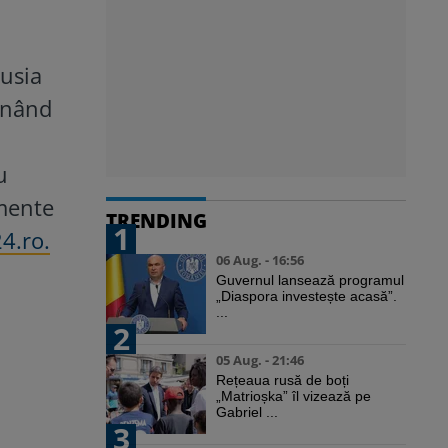
Rusia
inând
u
imente
TRENDING
1
24.ro.
06 Aug. - 16:56
Guvernul lansează programul
„Diaspora investește acasă”.
...
2
05 Aug. - 21:46
Rețeaua rusă de boți
„Matrioșka” îl vizează pe
Gabriel ...
3