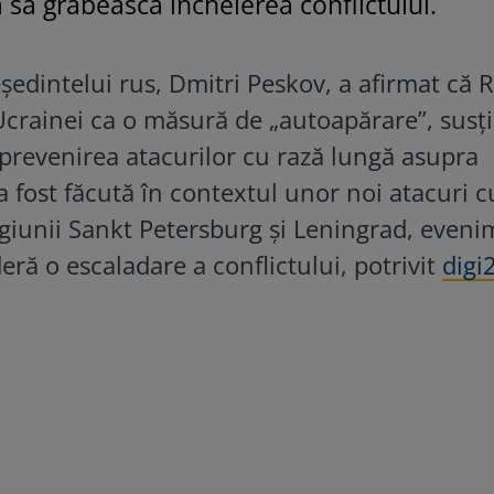
 să grăbească încheierea conflictului.
ședintelui rus, Dmitri Peskov, a afirmat că 
Ucrainei ca o măsură de „autoapărare”, susț
 prevenirea atacurilor cu rază lungă asupra
 a fost făcută în contextul unor noi atacuri c
giunii Sankt Petersburg și Leningrad, even
eră o escaladare a conflictului, potrivit
digi