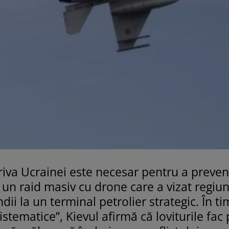
riva Ucrainei este necesar pentru a preven
ă un raid masiv cu drone care a vizat regiu
ii la un terminal petrolier strategic. În t
tematice”, Kievul afirmă că loviturile fac 