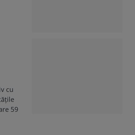
iv cu
ățile
are 59