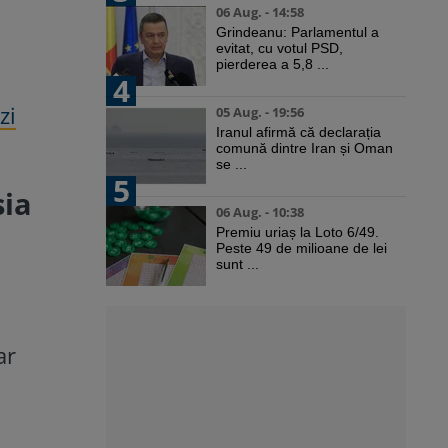
06 Aug. - 14:58
Grindeanu: Parlamentul a
evitat, cu votul PSD,
pierderea a 5,8 ...
4
zi
05 Aug. - 19:56
Iranul afirmă că declarația
comună dintre Iran și Oman
se ...
5
sia
06 Aug. - 10:38
Premiu uriaș la Loto 6/49.
Peste 49 de milioane de lei
sunt ...
ar