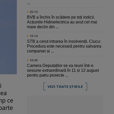
...
20:14
BVB a închis în scădere pe toți indicii.
Acțiunile Hidroelectrica au avut cel mai
mare declin din ...
19:14
STB a cerut intrarea în insolvență. Ciucu:
Procedura este necesară pentru salvarea
companiei și ...
18:40
Camera Deputaților se va reuni într-o
sesiune extraordinară în 11 și 12 august
pentru patru proiecte ...
i
VEZI TOATE ȘTIRILE
nea
imp ce
parte