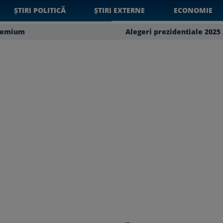
ȘTIRI POLITICĂ
ȘTIRI EXTERNE
ECONOMIE
remium
Alegeri prezidentiale 2025