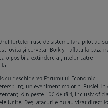
ul forțelor ruse de sisteme fără pilot au su
ost lovită și corveta „Boikiy”, aflată la baza n
că o posibilă extindere a țintelor către
ală.
is cu deschiderea Forumului Economic
etersburg, un eveniment major al Rusiei, la 
entanți din peste 100 de țări, inclusiv oficia
ele Unite. Deși atacurile nu au vizat direct l