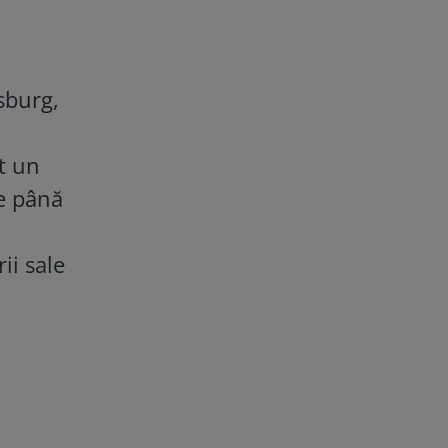
sburg,
t un
de până
ii sale