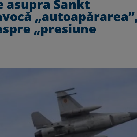
e asupra Sankt
invocă „autoapărarea”
espre „presiune