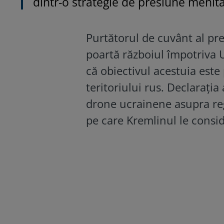
dintr-o strategie de presiune menită
Purtătorul de cuvânt al pre
poartă războiul împotriva 
că obiectivul acestuia este
teritoriului rus. Declarația
drone ucrainene asupra re
pe care Kremlinul le consid