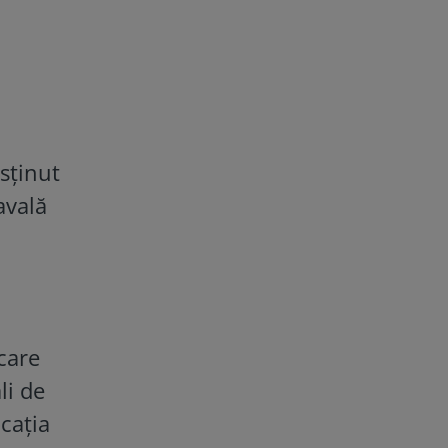
sținut
avală
care
li de
ocația