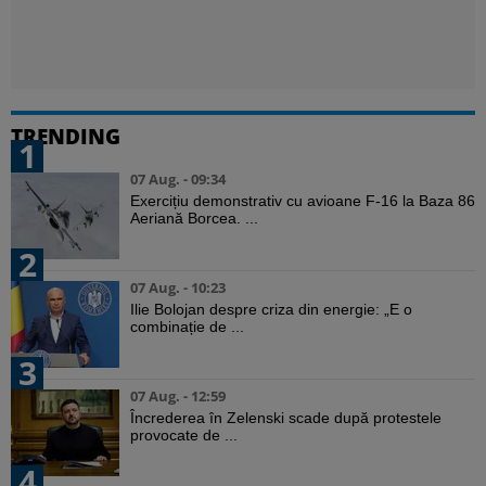
TRENDING
1
07 Aug. - 09:34
Exercițiu demonstrativ cu avioane F-16 la Baza 86
Aeriană Borcea. ...
2
07 Aug. - 10:23
Ilie Bolojan despre criza din energie: „E o
combinație de ...
3
07 Aug. - 12:59
Încrederea în Zelenski scade după protestele
provocate de ...
4