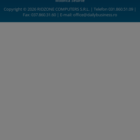
Modifică Setările
Copyright © 2026 RIDZONE COMPUTERS S.R.L. | Telefon 031.860.51.09 |
Fax: 037.860.31.60 | E-mail:
office@dailybusiness.ro