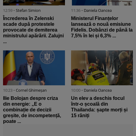
12:59 •
Stefan Simion
11:36 •
Daniela Oancea
Încrederea în Zelenski
Ministerul Finanțelor
scade după protestele
lansează o nouă emisiune
provocate de demiterea
Fidelis. Dobânzi de până la
ministrului apărării. Zalujni
7,5% în lei și 6,3% ...
...
10:23 •
Cornel Ghimeșan
10:00 •
Daniela Oancea
Ilie Bolojan despre criza
Un elev a deschis focul
din energie: „E o
într-o școală din
combinație de decizii
Thailanda: șapte morți și
greșite, de incompetență,
15 răniți
poate ...