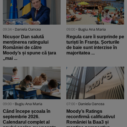
09:34 •
Daniela Oancea
09:00 •
Bugiu ⁠Ana Maria
Nicușor Dan salută
Regula care îi surprinde pe
menținerea ratingului
turiști în Franța. Șorturile
României de către
de baie sunt interzise în
Moody’s și spune că țara
majoritatea ...
„mai ...
09:00 •
Bugiu ⁠Ana Maria
07:00 •
Daniela Oancea
Când începe școala în
Moody’s Ratings
septembrie 2026.
reconfirmă calificativul
Calendarul complet al
României la Baa3 și