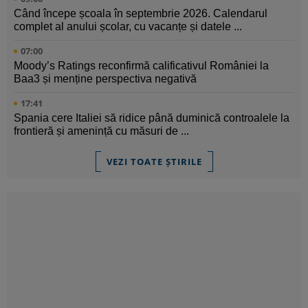
Când începe școala în septembrie 2026. Calendarul
complet al anului școlar, cu vacanțe și datele ...
07:00
Moody’s Ratings reconfirmă calificativul României la
Baa3 și menține perspectiva negativă
17:41
Spania cere Italiei să ridice până duminică controalele la
frontieră și amenință cu măsuri de ...
VEZI TOATE ȘTIRILE