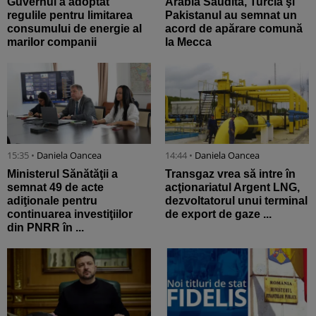
Guvernul a adoptat
Arabia Saudită, Turcia şi
regulile pentru limitarea
Pakistanul au semnat un
consumului de energie al
acord de apărare comună
marilor companii
la Mecca
15:35 •
Daniela Oancea
14:44 •
Daniela Oancea
Ministerul Sănătăţii a
Transgaz vrea să intre în
semnat 49 de acte
acţionariatul Argent LNG,
adiţionale pentru
dezvoltatorul unui terminal
continuarea investiţiilor
de export de gaze ...
din PNRR în ...