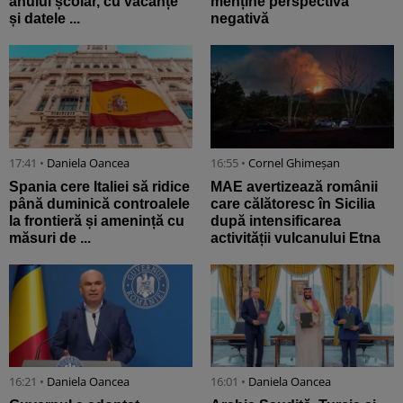
anului școlar, cu vacanțe
menține perspectiva
și datele ...
negativă
17:41 •
Daniela Oancea
16:55 •
Cornel Ghimeșan
Spania cere Italiei să ridice
MAE avertizează românii
până duminică controalele
care călătoresc în Sicilia
la frontieră și amenință cu
după intensificarea
măsuri de ...
activității vulcanului Etna
16:21 •
Daniela Oancea
16:01 •
Daniela Oancea