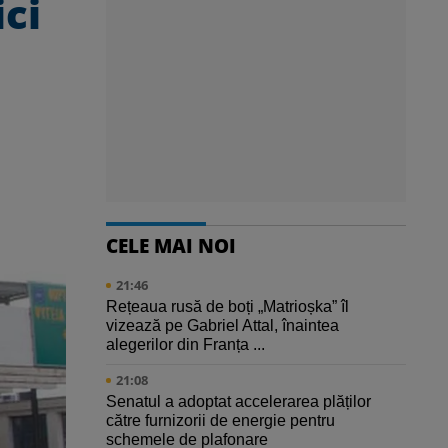
ici
CELE MAI NOI
21:46
Rețeaua rusă de boți „Matrioșka” îl
vizează pe Gabriel Attal, înaintea
alegerilor din Franța ...
21:08
Senatul a adoptat accelerarea plăților
către furnizorii de energie pentru
schemele de plafonare