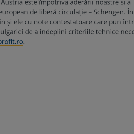
Austria este împotriva aderării noastre și a
l european de liberă circulație – Schengen. În
vin și ele cu note contestatoare care pun înt
ulgariei de a îndeplini criteriile tehnice nec
profit.ro
.