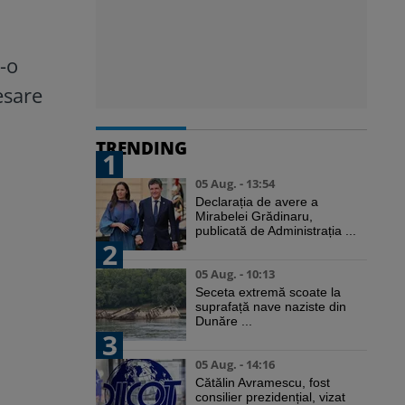
r-o
esare
TRENDING
1
05 Aug. - 13:54
Declarația de avere a
Mirabelei Grădinaru,
publicată de Administrația ...
2
05 Aug. - 10:13
Seceta extremă scoate la
suprafață nave naziste din
Dunăre ...
3
05 Aug. - 14:16
Cătălin Avramescu, fost
consilier prezidențial, vizat