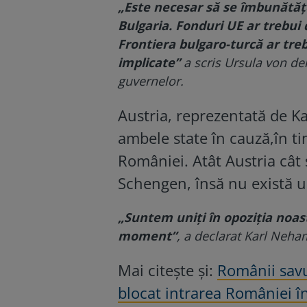
„Este necesar să se îmbunătățea
Bulgaria. Fonduri UE ar trebui 
Frontiera bulgaro-turcă ar trebu
implicate”
a scris Ursula von der
guvernelor.
Austria, reprezentată de K
ambele state în cauză,în ti
României. Atât Austria cât ș
Schengen, însă nu există u
„Suntem uniți în opoziția noas
moment”
, a declarat Karl Neha
Mai citește și:
Românii savu
blocat intrarea României î