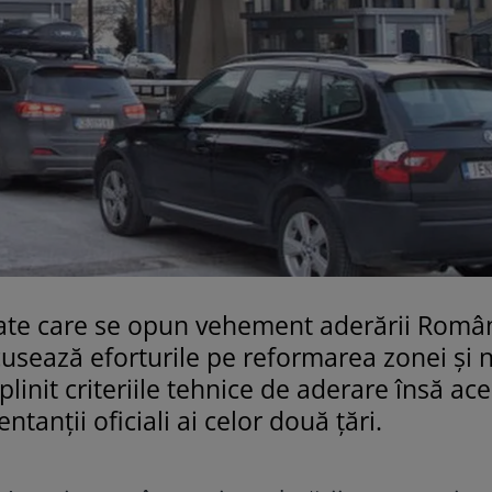
state care se opun vehement aderării Român
ocusează eforturile pe reformarea zonei și 
linit criteriile tehnice de aderare însă ace
tanții oficiali ai celor două țări.