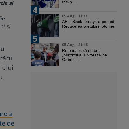
cia și
într-o ...
4
05 Aug. - 11:11
ie
AEI: „Black Friday” la pompă.
ni și
Reducerea prețului motorinei
...
5
05 Aug. - 21:46
ru
Rețeaua rusă de boți
„Matrioșka” îl vizează pe
rării
Gabriel ...
iului
u.
are a
te de