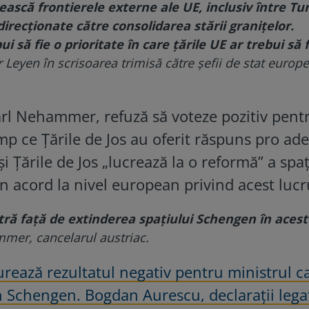
scă frontierele externe ale UE, inclusiv între Tur
direcționate către consolidarea stării granițelor.
i să fie o prioritate în care țările UE ar trebui să f
 Leyen în scrisoarea trimisă către șefii de stat europe
arl Nehammer, refuză să voteze pozitiv pent
mp ce Țările de Jos au oferit răspuns pro ade
i Țările de Jos „lucrează la o reformă” a spaț
n acord la nivel european privind acest lucr
tră față de extinderea spațiului Schengen în acest
mmer, cancelarul austriac.
rează rezultatul negativ pentru ministrul c
n Schengen. Bogdan Aurescu, declarații lega