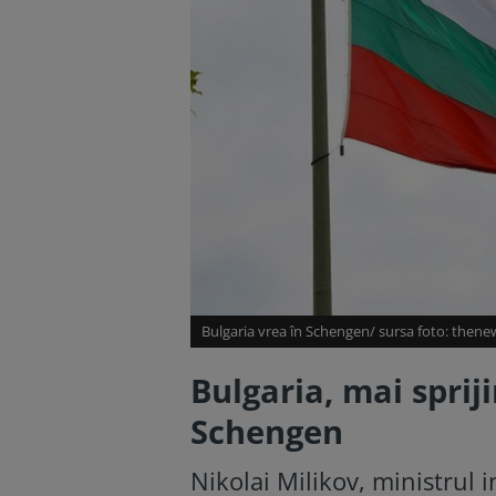
Bulgaria vrea în Schengen/ sursa foto: thene
Bulgaria, mai sprij
Schengen
Nikolai Milikov, ministrul i