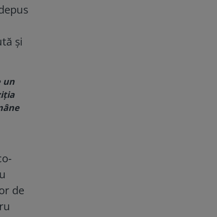
 depus
tă și
e un
iția
ămâne
co-
au
șor de
tru