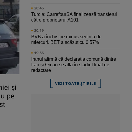
20:46
Turcia: CarrefourSA finalizează transferul
către proprietarul A101
20:19
BVB a închis pe minus ședința de
miercuri. BET a scăzut cu 0,57%
19:56
Iranul afirmă că declarația comună dintre
Iran și Oman se află în stadiul final de
redactare
VEZI TOATE ȘTIRILE
iei și
nu pe
st