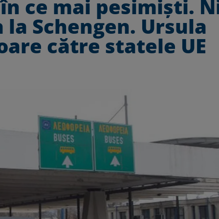
 în ce mai pesimiști. N
a la Schengen. Ursula
oare către statele UE