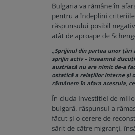
Bulgaria va rămâne în afar
pentru a îndeplini criteriil
răspunsului posibil negativ
atât de aproape de Scheng
„Sprijinul din partea unor țări
sprijin activ – înseamnă discuți
austriacă nu are nimic de-a fa
ostatică a relațiilor interne ș
rămânem în afara acestuia, ce
În ciuda investiției de mil
bulgară, răspunsul a rămas
făcut și o cerere de reconst
sărit de către migranți, î