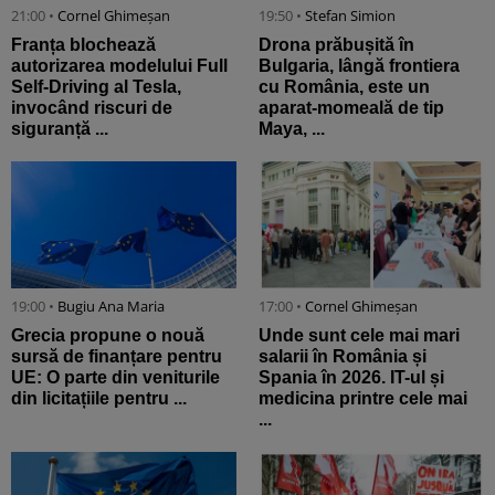
21:00 •
Cornel Ghimeșan
19:50 •
Stefan Simion
Franța blochează
Drona prăbușită în
autorizarea modelului Full
Bulgaria, lângă frontiera
Self-Driving al Tesla,
cu România, este un
invocând riscuri de
aparat-momeală de tip
siguranță ...
Maya, ...
19:00 •
Bugiu ⁠Ana Maria
17:00 •
Cornel Ghimeșan
Grecia propune o nouă
Unde sunt cele mai mari
sursă de finanțare pentru
salarii în România și
UE: O parte din veniturile
Spania în 2026. IT-ul și
din licitațiile pentru ...
medicina printre cele mai
...