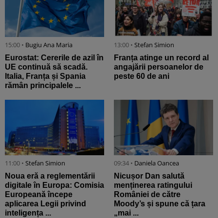
15:00 •
Bugiu ⁠Ana Maria
13:00 •
Stefan Simion
Eurostat: Cererile de azil în
Franța atinge un record al
UE continuă să scadă.
angajării persoanelor de
Italia, Franța și Spania
peste 60 de ani
rămân principalele ...
11:00 •
Stefan Simion
09:34 •
Daniela Oancea
Noua eră a reglementării
Nicușor Dan salută
digitale în Europa: Comisia
menținerea ratingului
Europeană începe
României de către
aplicarea Legii privind
Moody’s și spune că țara
inteligența ...
„mai ...