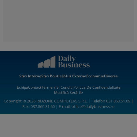
Știri Interne
Știri Politică
Știri Externe
Economie
Diverse
Echipa
Contact
Termeni Si Condiții
Politica De Confidentialitate
Modifică Setările
Copyright © 2026 RIDZONE COMPUTERS S.R.L. | Telefon 031.860.51.09 |
Fax: 037.860.31.60 | E-mail:
office@dailybusiness.ro