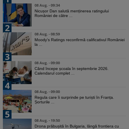
08 Aug. - 09:34
Nicușor Dan salută menținerea ratingului
României de către ...
2
08 Aug. - 08:59
Moody’s Ratings reconfirmă calificativul României
la ...
3
08 Aug. - 09:00
Când începe școala în septembrie 2026.
Calendarul complet ...
4
08 Aug. - 09:00
Regula care îi surprinde pe turiști în Franța.
Șorturile ...
5
08 Aug. - 19:50
Drona prăbușită în Bulgaria, lângă frontiera cu