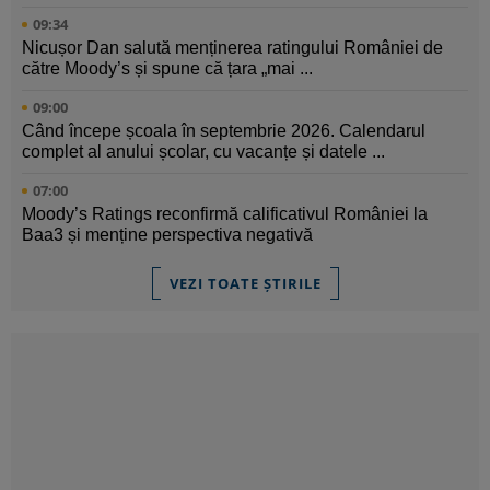
09:34
Nicușor Dan salută menținerea ratingului României de
către Moody’s și spune că țara „mai ...
09:00
Când începe școala în septembrie 2026. Calendarul
complet al anului școlar, cu vacanțe și datele ...
07:00
Moody’s Ratings reconfirmă calificativul României la
Baa3 și menține perspectiva negativă
VEZI TOATE ȘTIRILE