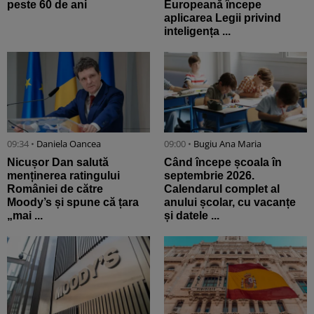
peste 60 de ani
Europeană începe
aplicarea Legii privind
inteligența ...
09:34 •
Daniela Oancea
09:00 •
Bugiu ⁠Ana Maria
Nicușor Dan salută
Când începe școala în
menținerea ratingului
septembrie 2026.
României de către
Calendarul complet al
Moody’s și spune că țara
anului școlar, cu vacanțe
„mai ...
și datele ...