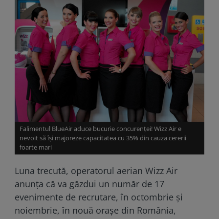
Falimentul BlueAir aduce bucurie concurenței! Wizz Air e
nevoit să își majoreze capacitatea cu 35% din cauza cererii
foarte mari
Luna trecută, operatorul aerian Wizz Air
anunţa că va găzdui un număr de 17
evenimente de recrutare, în octombrie şi
noiembrie, în nouă oraşe din România,