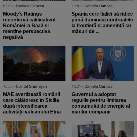
07:00 •
Daniela Oancea
17:41 •
Daniela Oancea
Moody’s Ratings
Spania cere Italiei să ridice
reconfirmă calificativul
până duminică controalele
României la Baa3 și
la frontieră și amenință cu
menține perspectiva
măsuri de ...
negativă
16:55 •
Cornel Ghimeșan
16:21 •
Daniela Oancea
MAE avertizează românii
Guvernul a adoptat
care călătoresc în Sicilia
regulile pentru limitarea
după intensificarea
consumului de energie al
activității vulcanului Etna
marilor companii