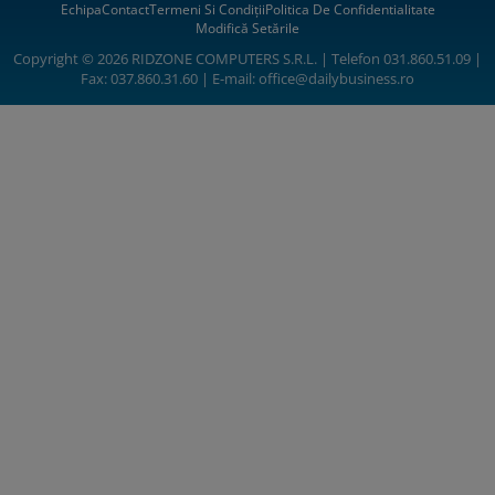
Echipa
Contact
Termeni Si Condiții
Politica De Confidentialitate
Modifică Setările
Copyright © 2026 RIDZONE COMPUTERS S.R.L. | Telefon 031.860.51.09 |
Fax: 037.860.31.60 | E-mail:
office@dailybusiness.ro