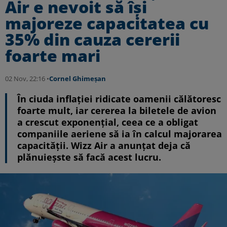
Air e nevoit să își
majoreze capacitatea cu
35% din cauza cererii
foarte mari
02 Nov, 22:16 •
Cornel Ghimeșan
În ciuda inflației ridicate oamenii călătoresc
foarte mult, iar cererea la biletele de avion
a crescut exponențial, ceea ce a obligat
companiile aeriene să ia în calcul majorarea
capacității. Wizz Air a anunțat deja că
plănuieșste să facă acest lucru.