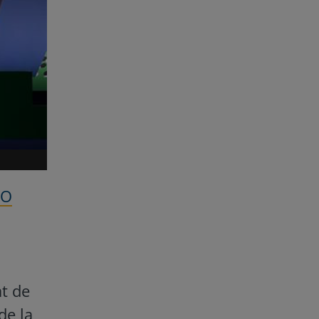
RO
at de
de la