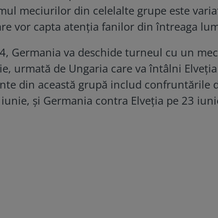
ul meciurilor din celelalte grupe este variat
are vor capta atenția fanilor din întreaga lu
4, Germania va deschide turneul cu un mec
ie, urmată de Ungaria care va întâlni Elveți
nte din această grupă includ confruntările 
iunie, și Germania contra Elveția pe 23 iuni