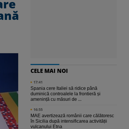
are
oană
CELE MAI NOI
17:41
Spania cere Italiei să ridice până
duminică controalele la frontieră și
amenință cu măsuri de ...
16:55
MAE avertizează românii care călătoresc
în Sicilia după intensificarea activității
vulcanului Etna