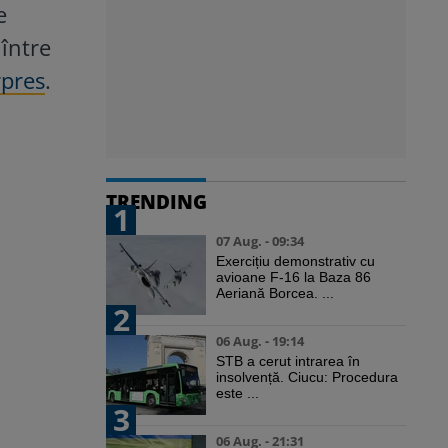
e
 între
pres
.
TRENDING
1
07 Aug. - 09:34
Exercițiu demonstrativ cu
avioane F-16 la Baza 86
Aeriană Borcea. ...
2
06 Aug. - 19:14
STB a cerut intrarea în
insolvență. Ciucu: Procedura
este ...
3
06 Aug. - 21:31