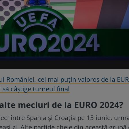
ul României, cel mai puţin valoros de la EU
 să câștige turneul final
lalte meciuri de la EURO 2024?
ci între Spania și Croația pe 15 iunie, urm
eași zi. Alte partide cheie din această grupă 