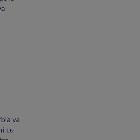
va
rbia va
ni cu
tra