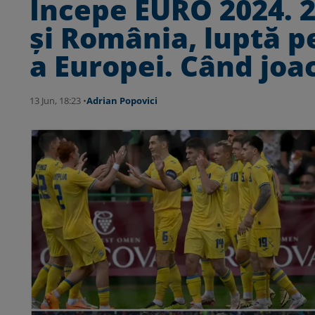
Începe EURO 2024. 2
și România, luptă p
a Europei. Când joac
13 Jun, 18:23 •
Adrian Popovici