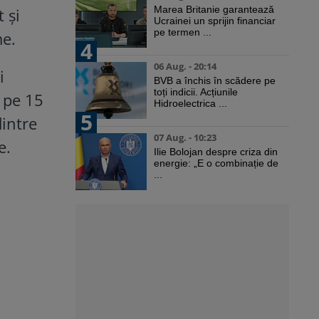
Marea Britanie garantează
 și
Ucrainei un sprijin financiar
pe termen ...
me.
4
06 Aug. - 20:14
i
BVB a închis în scădere pe
toți indicii. Acțiunile
a pe 15
Hidroelectrica ...
5
dintre
07 Aug. - 10:23
e.
Ilie Bolojan despre criza din
energie: „E o combinație de
...