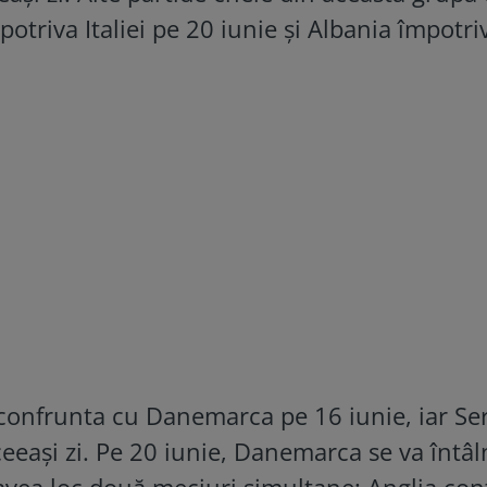
triva Italiei pe 20 iunie și Albania împotri
 confrunta cu Danemarca pe 16 iunie, iar Se
ceeași zi. Pe 20 iunie, Danemarca se va întâl
 avea loc două meciuri simultane: Anglia con