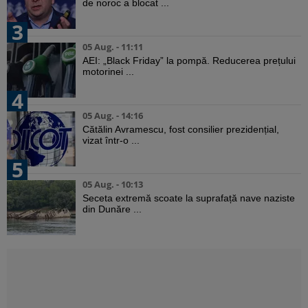
de noroc a blocat ...
3
05 Aug. - 11:11
AEI: „Black Friday” la pompă. Reducerea prețului
motorinei ...
4
05 Aug. - 14:16
Cătălin Avramescu, fost consilier prezidențial,
vizat într-o ...
5
05 Aug. - 10:13
Seceta extremă scoate la suprafață nave naziste
din Dunăre ...