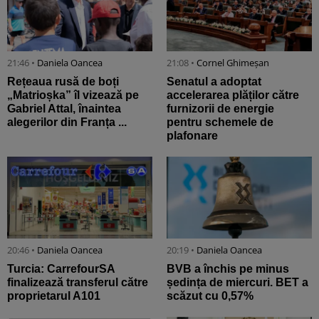
21:46 •
Daniela Oancea
21:08 •
Cornel Ghimeșan
Rețeaua rusă de boți
Senatul a adoptat
„Matrioșka” îl vizează pe
accelerarea plăților către
Gabriel Attal, înaintea
furnizorii de energie
alegerilor din Franța ...
pentru schemele de
plafonare
20:46 •
Daniela Oancea
20:19 •
Daniela Oancea
Turcia: CarrefourSA
BVB a închis pe minus
finalizează transferul către
ședința de miercuri. BET a
proprietarul A101
scăzut cu 0,57%