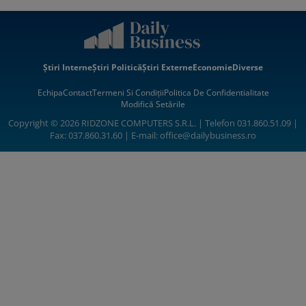
Știri Interne
Știri Politică
Știri Externe
Economie
Diverse
Echipa
Contact
Termeni Si Condiții
Politica De Confidentialitate
Modifică Setările
Copyright © 2026 RIDZONE COMPUTERS S.R.L. | Telefon 031.860.51.09 |
Fax: 037.860.31.60 | E-mail:
office@dailybusiness.ro