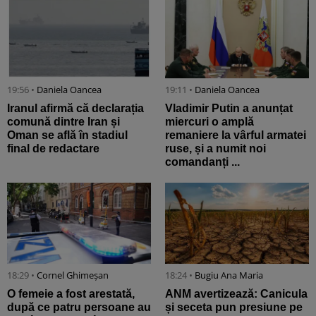
19:56 •
Daniela Oancea
19:11 •
Daniela Oancea
Iranul afirmă că declarația
Vladimir Putin a anunțat
comună dintre Iran și
miercuri o amplă
Oman se află în stadiul
remaniere la vârful armatei
final de redactare
ruse, și a numit noi
comandanți ...
18:29 •
Cornel Ghimeșan
18:24 •
Bugiu ⁠Ana Maria
O femeie a fost arestată,
ANM avertizează: Canicula
după ce patru persoane au
și seceta pun presiune pe