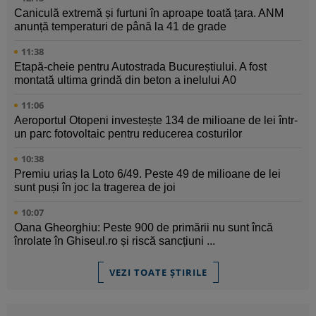
Caniculă extremă și furtuni în aproape toată țara. ANM
anunță temperaturi de până la 41 de grade
11:38
Etapă-cheie pentru Autostrada Bucureștiului. A fost
montată ultima grindă din beton a inelului A0
11:06
Aeroportul Otopeni investește 134 de milioane de lei într-
un parc fotovoltaic pentru reducerea costurilor
10:38
Premiu uriaș la Loto 6/49. Peste 49 de milioane de lei
sunt puși în joc la tragerea de joi
10:07
Oana Gheorghiu: Peste 900 de primării nu sunt încă
înrolate în Ghiseul.ro și riscă sancțiuni ...
VEZI TOATE ȘTIRILE