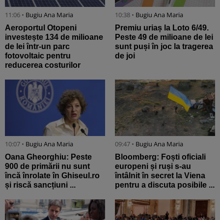
11:06 •
Bugiu ⁠Ana Maria
10:38 •
Bugiu ⁠Ana Maria
Aeroportul Otopeni
Premiu uriaș la Loto 6/49.
investește 134 de milioane
Peste 49 de milioane de lei
de lei într-un parc
sunt puși în joc la tragerea
fotovoltaic pentru
de joi
reducerea costurilor
10:07 •
Bugiu ⁠Ana Maria
09:47 •
Bugiu ⁠Ana Maria
Oana Gheorghiu: Peste
Bloomberg: Foști oficiali
900 de primării nu sunt
europeni și ruși s-au
încă înrolate în Ghiseul.ro
întâlnit în secret la Viena
și riscă sancțiuni ...
pentru a discuta posibile ...