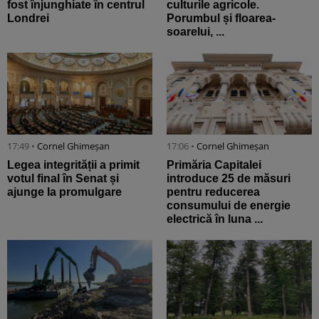
fost înjunghiate în centrul
culturile agricole.
Londrei
Porumbul și floarea-
soarelui, ...
17:49 •
Cornel Ghimeșan
17:06 •
Cornel Ghimeșan
Legea integrității a primit
Primăria Capitalei
votul final în Senat și
introduce 25 de măsuri
ajunge la promulgare
pentru reducerea
consumului de energie
electrică în luna ...