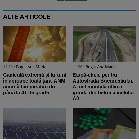
ALTE ARTICOLE
12:13 •
Bugiu ⁠Ana Maria
11:38 •
Bugiu ⁠Ana Maria
Caniculă extremă și furtuni
Etapă-cheie pentru
în aproape toată țara. ANM
Autostrada Bucureștiului.
anunță temperaturi de
A fost montată ultima
până la 41 de grade
grindă din beton a inelului
A0